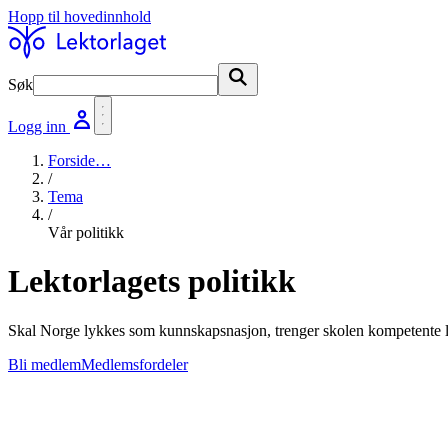
Hopp til hovedinnhold
Søk
Søk
Logg inn
Forside
…
/
Tema
/
Vår politikk
Lektorlagets politikk
Skal Norge lykkes som kunnskapsnasjon, trenger skolen kompetente lek
Bli medlem
Medlemsfordeler