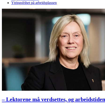
Ytringsfrihet på arbeidsplassen
– Lektorene må verdsettes, og arbeidstide