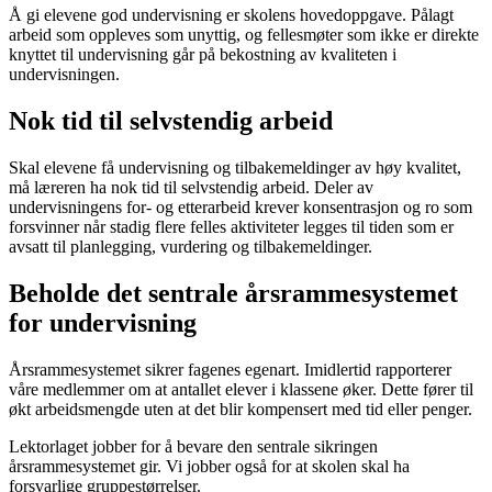
Å gi elevene god undervisning er skolens hovedoppgave. Pålagt
arbeid som oppleves som unyttig, og fellesmøter som ikke er direkte
knyttet til undervisning går på bekostning av kvaliteten i
undervisningen.
Nok tid til selvstendig arbeid
Skal elevene få undervisning og tilbakemeldinger av høy kvalitet,
må læreren ha nok tid til selvstendig arbeid. Deler av
undervisningens for- og etterarbeid krever konsentrasjon og ro som
forsvinner når stadig flere felles aktiviteter legges til tiden som er
avsatt til planlegging, vurdering og tilbakemeldinger.
Beholde det sentrale årsrammesystemet
for undervisning
Årsrammesystemet sikrer fagenes egenart. Imidlertid rapporterer
våre medlemmer om at antallet elever i klassene øker. Dette fører til
økt arbeidsmengde uten at det blir kompensert med tid eller penger.
Lektorlaget jobber for å bevare den sentrale sikringen
årsrammesystemet gir. Vi jobber også for at skolen skal ha
forsvarlige gruppestørrelser.