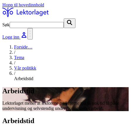
Hopp til hovedinnhold
Søk
Søk
Logg inn
Forside
…
/
Tema
/
Vår politikk
/
Arbeidstid
Arbeidstid
Lektorlaget mener at lektorene og lærerne må få nok tid til både
undervisning og selvstendig undervisningsrettet arbeid.
Arbeidstid