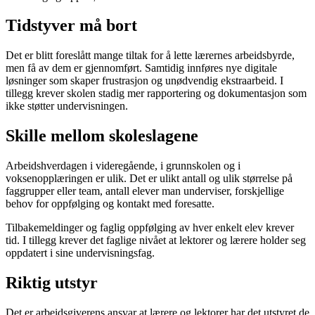
Tidstyver må bort
Det er blitt foreslått mange tiltak for å lette lærernes arbeidsbyrde,
men få av dem er gjennomført. Samtidig innføres nye digitale
løsninger som skaper frustrasjon og unødvendig ekstraarbeid. I
tillegg krever skolen stadig mer rapportering og dokumentasjon som
ikke støtter undervisningen.
Skille mellom skoleslagene
Arbeidshverdagen i videregående, i grunnskolen og i
voksenopplæringen er ulik. Det er ulikt antall og ulik størrelse på
faggrupper eller team, antall elever man underviser, forskjellige
behov for oppfølging og kontakt med foresatte.
Tilbakemeldinger og faglig oppfølging av hver enkelt elev krever
tid. I tillegg krever det faglige nivået at lektorer og lærere holder seg
oppdatert i sine undervisningsfag.
Riktig utstyr
Det er arbeidsgiverens ansvar at lærere og lektorer har det utstyret de