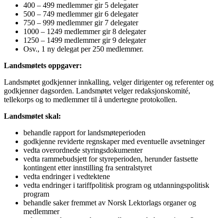
400 – 499 medlemmer gir 5 delegater
500 – 749 medlemmer gir 6 delegater
750 – 999 medlemmer gir 7 delegater
1000 – 1249 medlemmer gir 8 delegater
1250 – 1499 medlemmer gir 9 delegater
Osv., 1 ny delegat per 250 medlemmer.
Landsmøtets oppgaver:
Landsmøtet godkjenner innkalling, velger dirigenter og referenter og
godkjenner dagsorden. Landsmøtet velger redaksjonskomité,
tellekorps og to medlemmer til å undertegne protokollen.
Landsmøtet skal:
behandle rapport for landsmøteperioden
godkjenne reviderte regnskaper med eventuelle avsetninger
vedta overordnede styringsdokumenter
vedta rammebudsjett for styreperioden, herunder fastsette
kontingent etter innstilling fra sentralstyret
vedta endringer i vedtektene
vedta endringer i tariffpolitisk program og utdanningspolitisk
program
behandle saker fremmet av Norsk Lektorlags organer og
medlemmer