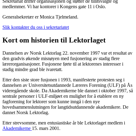
Sekretariat drifter organisasjonen og støtter de tillitsvalgte og
medlemmer. Vi har kontorer i Kongens gate 11 i Oslo.
Generalsekretær er Monica Tjelmeland.
Slik kontakter du oss i sekretariatet
Kort om historien til Lektorlaget
Dannelsen av Norsk Lektorlag 22. november 1997 var et resultat av
den gradvis økende misnøyen med fusjonering av stadig flere
lærerorganisasjoner. Fusjonene førte til at lektorenes interesser i
stadig mindre grad ble ivaretatt.
Etter den siste store fusjonen i 1993, manifesterte protesten seg i
dannelsen av Universitetsutdannede Læreres Forening (ULF) på Ås
videregående skole. Da Akademikerne ble dannet i oktober 1997, så
sentrale personer i ULF-miljøet en mulighet for å etablere en ny
fagforening for lektorer som kunne inngå i den nye
hovedsammenslutningen for langtidsutdannende akademikere. De
dannet Norsk Lektorlag.
Etter strevsomme, men entusiastiske år ble Lektorlaget medlem i
Akademikerne
15. mars 2001.