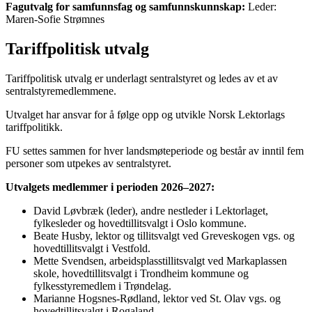
Fagutvalg for samfunnsfag og samfunnskunnskap:
Leder:
Maren-Sofie Strømnes
Tariffpolitisk utvalg
Tariffpolitisk utvalg er underlagt sentralstyret og ledes av et av
sentralstyremedlemmene.
Utvalget har ansvar for å følge opp og utvikle Norsk Lektorlags
tariffpolitikk.
FU settes sammen for hver landsmøteperiode og består av inntil fem
personer som utpekes av sentralstyret.
Utvalgets medlemmer i perioden 2026–2027:
David Løvbræk (leder), andre nestleder i Lektorlaget,
fylkesleder og hovedtillitsvalgt i Oslo kommune.
Beate Husby, lektor og tillitsvalgt ved Greveskogen vgs. og
hovedtillitsvalgt i Vestfold.
Mette Svendsen, arbeidsplasstillitsvalgt ved Markaplassen
skole, hovedtillitsvalgt i Trondheim kommune og
fylkesstyremedlem i Trøndelag.
Marianne Hogsnes-Rødland, lektor ved St. Olav vgs. og
hovedtillitsvalgt i Rogaland.