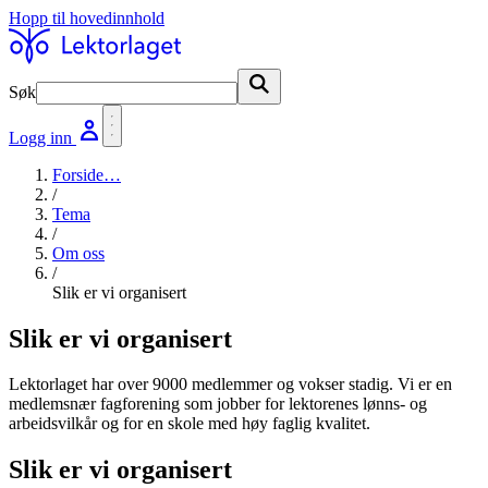
Hopp til hovedinnhold
Søk
Søk
Logg inn
Forside
…
/
Tema
/
Om oss
/
Slik er vi organisert
Slik er vi organisert
Lektorlaget har over 9000 medlemmer og vokser stadig. Vi er en
medlemsnær fagforening som jobber for lektorenes lønns- og
arbeidsvilkår og for en skole med høy faglig kvalitet.
Slik er vi organisert