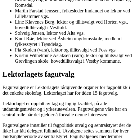
Romsdal.
Martin Farstad Jenssen, fylkesleder Innlandet og lektor ved
Lillehammer vgs.
Line Klavenes Berg, lektor og tillitsvalgt ved Horten vgs.,
hovedtillitsvalgt i Vestfold.
Solveig Jensen, lektor ved Alta vgs.
Knut Røe, lektor ved Åsheim ungdomsskole, medlem i
fylkesstyret i Trøndelag.
Pia Skøien (vara), lektor og tillitsvalgt ved Foss vgs.
Kristin Wilhelmine Aslaksen (vara), lektor og tillitsvalgt ved
Grevlingen skole, hovedtillitsvalgt i Vestby kommune.
Lektorlagets fagutvalg
Fagutvalgene er Lektorlagets rådgivende organer for fagpolitikk i
det enkelte skolefag. Lektorlaget har for tiden 15 fagutvalg.
Lektorlaget er opptatt av fag og faglig kvalitet, på alle
utdanningsnivåer og i yrkesutøvelsen. Fagutvalgene våre har en
sentral rolle når det gjelder å forvalte denne interessen.
Fagutvalgene innstiller til fagpolitisk utvalg og sentralstyret der de
ikke har fått delegert fullmakt. Utvalgene settes sammen for hver
landsmøteperiode av sentralstyret. Fagutvalgenes medlemmer