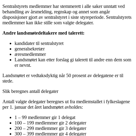
Sentralstyrets medlemmer har stemmerett i alle saker unntatt ved
behandling av årsmelding, regnskap og annet som angår
disposisjoner gjort av sentralstyret i siste styreperiode. Sentralstyrets
medlemmer kan ikke stille som valgte delegater.
Andre landsmøtedeltakere med talerett:
kandidater til sentralstyret
generalsekretær
æresmedlemmer
Landsmøtet kan etter forslag gi talerett til andre enn dem som
er nevnt.
Landsmøtet er vedtaksdyktig når 50 prosent av delegatene er til
stede.
Slik beregnes antall delegater
Antall valgte delegater beregnes ut fra medlemstallet i fylkeslagene
per 1. januar det året landsmøtet avholdes:
1 – 99 medlemmer gir 1 delegat
100 – 199 medlemmer gir 2 delegater
200 – 299 medlemmer gir 3 delegater
300 – 399 medlemmer gir 4 delegater