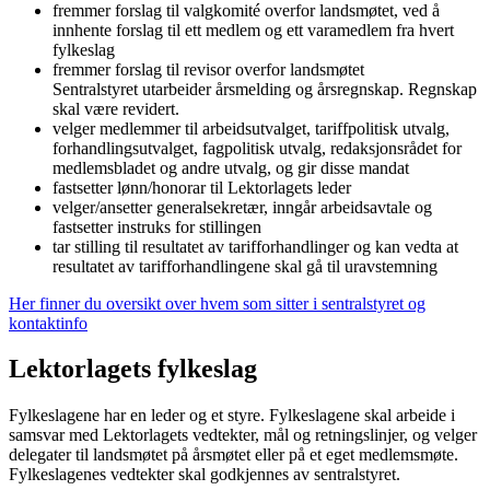
fremmer forslag til valgkomité overfor landsmøtet, ved å
innhente forslag til ett medlem og ett varamedlem fra hvert
fylkeslag
fremmer forslag til revisor overfor landsmøtet
Sentralstyret utarbeider årsmelding og årsregnskap. Regnskap
skal være revidert.
velger medlemmer til arbeidsutvalget, tariffpolitisk utvalg,
forhandlingsutvalget, fagpolitisk utvalg, redaksjonsrådet for
medlemsbladet og andre utvalg, og gir disse mandat
fastsetter lønn/honorar til Lektorlagets leder
velger/ansetter generalsekretær, inngår arbeidsavtale og
fastsetter instruks for stillingen
tar stilling til resultatet av tarifforhandlinger og kan vedta at
resultatet av tarifforhandlingene skal gå til uravstemning
Her finner du oversikt over hvem som sitter i sentralstyret og
kontaktinfo
Lektorlagets fylkeslag
Fylkeslagene har en leder og et styre. Fylkeslagene skal arbeide i
samsvar med Lektorlagets vedtekter, mål og retningslinjer, og velger
delegater til landsmøtet på årsmøtet eller på et eget medlemsmøte.
Fylkeslagenes vedtekter skal godkjennes av sentralstyret.