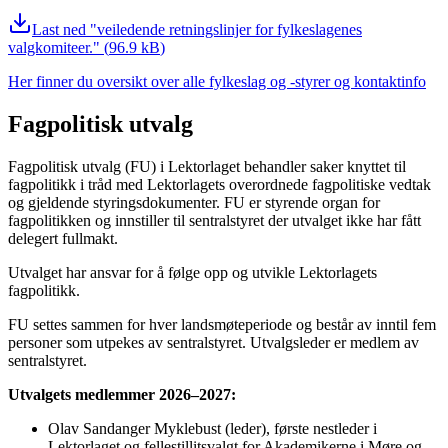
Last ned
veiledende retningslinjer for fylkeslagenes
valgkomiteer.
(
96.9 kB
)
Her finner du oversikt over alle fylkeslag og -styrer og kontaktinfo
Fagpolitisk utvalg
Fagpolitisk utvalg (FU) i Lektorlaget behandler saker knyttet til
fagpolitikk i tråd med Lektorlagets overordnede fagpolitiske vedtak
og gjeldende styringsdokumenter. FU er styrende organ for
fagpolitikken og innstiller til sentralstyret der utvalget ikke har fått
delegert fullmakt.
Utvalget har ansvar for å følge opp og utvikle Lektorlagets
fagpolitikk.
FU settes sammen for hver landsmøteperiode og består av inntil fem
personer som utpekes av sentralstyret. Utvalgsleder er medlem av
sentralstyret.
Utvalgets medlemmer 2026–2027:
Olav Sandanger Myklebust (leder), første nestleder i
Lektorlaget og fellestillitsvalgt for Akademikerne i Møre og