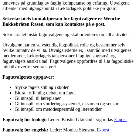
utnevnes på grunnlag av faglig kompetanse og erfaring. Utvalgene
arbeider med utgangspunkt i Lektorlagets politiske program.
Sekretariatets kontaktperson for fagutvalgene er Wenche
Bakkebråten Rasen, som kan kontaktes på e-post.
Sekretariatet bistår fagutvalgene og skal orienteres om all aktivitet.
Utvalgene har en selvstendig fagpolitisk rolle og bestemmer selv
hvilke initiativ de vil ta. Utvalgslederne er, i samråd med utvalgenes
medlemmer, Lektorlagets talspersoner i faglige spørsmål og
fagutvalgets ansikt utad. Fagutvalgene oppfordres til å ta fagpolitiske
initiativ overfor sentralstyret.
Fagutvalgenes oppgaver:
Styrke fagets stilling i skolen
Bidra i offentlig debatt om faget
Gi innspill til læreplaner
Gi innspill om vurderingssystemet, eksamen og sensur
Gi innspill om metodespørsmål og læremidler
Fagutvalg for biologi:
Leder: Kristin Glørstad Tsigaridas
E-post
Fagutvalg for engelsk:
Leder: Monica Stensrud
E-post