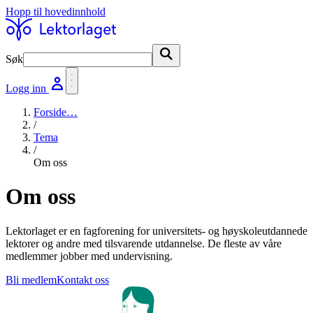
Hopp til hovedinnhold
Søk
Søk
Logg inn
Forside
…
/
Tema
/
Om oss
Om oss
Lektorlaget er en fagforening for universitets- og høyskoleutdannede
lektorer og andre med tilsvarende utdannelse. De fleste av våre
medlemmer jobber med undervisning.
Bli medlem
Kontakt oss