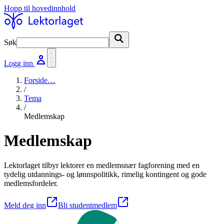
Hopp til hovedinnhold
Søk
Søk
Logg inn
Forside
…
/
Tema
/
Medlemskap
Medlemskap
Lektorlaget tilbyr lektorer en medlemsnær fagforening med en
tydelig utdannings- og lønnspolitikk, rimelig kontingent og gode
medlemsfordeler.
Meld deg inn
Bli studentmedlem