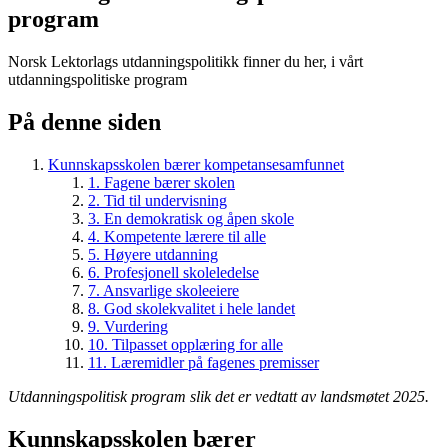
program
Norsk Lektorlags utdanningspolitikk finner du her, i vårt
utdanningspolitiske program
På denne siden
Kunnskapsskolen bærer kompetansesamfunnet
1. Fagene bærer skolen
2. Tid til undervisning
3. En demokratisk og åpen skole
4. Kompetente lærere til alle
5. Høyere utdanning
6. Profesjonell skoleledelse
7. Ansvarlige skoleeiere
8. God skolekvalitet i hele landet
9. Vurdering
10. Tilpasset opplæring for alle
11. Læremidler på fagenes premisser
Utdanningspolitisk program slik det er vedtatt av landsmøtet 2025.
Kunnskapsskolen bærer