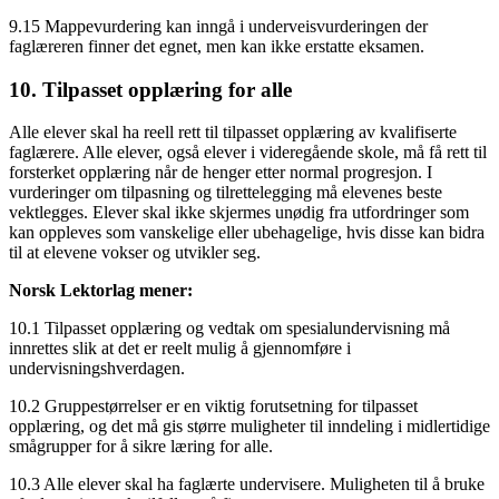
9.15 Mappevurdering kan inngå i underveisvurderingen der
faglæreren finner det egnet, men kan ikke erstatte eksamen.
10. Tilpasset opplæring for alle
Alle elever skal ha reell rett til tilpasset opplæring av kvalifiserte
faglærere. Alle elever, også elever i videregående skole, må få rett til
forsterket opplæring når de henger etter normal progresjon. I
vurderinger om tilpasning og tilrettelegging må elevenes beste
vektlegges. Elever skal ikke skjermes unødig fra utfordringer som
kan oppleves som vanskelige eller ubehagelige, hvis disse kan bidra
til at elevene vokser og utvikler seg.
Norsk Lektorlag mener:
10.1 Tilpasset opplæring og vedtak om spesialundervisning må
innrettes slik at det er reelt mulig å gjennomføre i
undervisningshverdagen.
10.2 Gruppestørrelser er en viktig forutsetning for tilpasset
opplæring, og det må gis større muligheter til inndeling i midlertidige
smågrupper for å sikre læring for alle.
10.3 Alle elever skal ha faglærte undervisere. Muligheten til å bruke