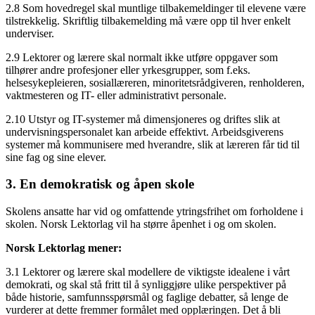
2.8 Som hovedregel skal muntlige tilbakemeldinger til elevene være
tilstrekkelig. Skriftlig tilbakemelding må være opp til hver enkelt
underviser.
2.9 Lektorer og lærere skal normalt ikke utføre oppgaver som
tilhører andre profesjoner eller yrkesgrupper, som f.eks.
helsesykepleieren, sosiallæreren, minoritetsrådgiveren, renholderen,
vaktmesteren og IT- eller administrativt personale.
2.10 Utstyr og IT-systemer må dimensjoneres og driftes slik at
undervisningspersonalet kan arbeide effektivt. Arbeidsgiverens
systemer må kommunisere med hverandre, slik at læreren får tid til
sine fag og sine elever.
3. En demokratisk og åpen skole
Skolens ansatte har vid og omfattende ytringsfrihet om forholdene i
skolen. Norsk Lektorlag vil ha større åpenhet i og om skolen.
Norsk Lektorlag mener:
3.1 Lektorer og lærere skal modellere de viktigste idealene i vårt
demokrati, og skal stå fritt til å synliggjøre ulike perspektiver på
både historie, samfunnsspørsmål og faglige debatter, så lenge de
vurderer at dette fremmer formålet med opplæringen. Det å bli