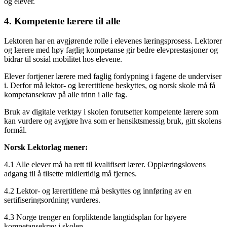
og elever.
4. Kompetente lærere til alle
Lektoren har en avgjørende rolle i elevenes læringsprosess. Lektorer
og lærere med høy faglig kompetanse gir bedre elevprestasjoner og
bidrar til sosial mobilitet hos elevene.
Elever fortjener lærere med faglig fordypning i fagene de underviser
i. Derfor må lektor- og lærertitlene beskyttes, og norsk skole må få
kompetansekrav på alle trinn i alle fag.
Bruk av digitale verktøy i skolen forutsetter kompetente lærere som
kan vurdere og avgjøre hva som er hensiktsmessig bruk, gitt skolens
formål.
Norsk Lektorlag mener:
4.1 Alle elever må ha rett til kvalifisert lærer. Opplæringslovens
adgang til å tilsette midlertidig må fjernes.
4.2 Lektor- og lærertitlene må beskyttes og innføring av en
sertifiseringsordning vurderes.
4.3 Norge trenger en forpliktende langtidsplan for høyere
kompetansekrav i skolen.