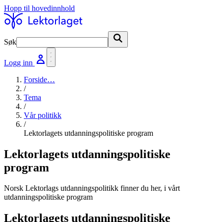
Hopp til hovedinnhold
Søk
Søk
Logg inn
Forside
…
/
Tema
/
Vår politikk
/
Lektorlagets utdanningspolitiske program
Lektorlagets utdanningspolitiske
program
Norsk Lektorlags utdanningspolitikk finner du her, i vårt
utdanningspolitiske program
Lektorlagets utdanningspolitiske