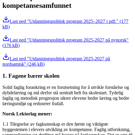
kompetansesamfunnet
Last ned
Utdanningspolitisk program 2025–2027 i pdf.
(
177
kB
)
Last ned
Utdanningspolitisk program 2025-2027 på nynorsk
(
176 kB
)
Last ned
Utdanningspolitisk program 2025-2027 på
nordsamisk
(
246 kB
)
1. Fagene bærer skolen
Solid faglig forankring er en forutsetning for å utvikle forståelse og
dybdelæring og må derfor stå sentralt helt fra skolestart. Tydelig
faglig og metodisk progresjon sikrer elevene bedre læring og bedre
læringsmiljø og reduserer frafall.
Norsk Lektorlag mener:
1.1 Tilegnelse av fagkunnskap er den første og viktigste
byggesteinen i elevers utvikling av kompetanse. Faglig utforskning,
sammenligning og drøfting må bygge på fagkunnskap. Det er opp til