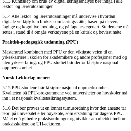
5.13 Kunnskap om bruk av digital læringsanalyse bør inngå i alle
lektor- og lærerutdanninger.
5.14 Alle lektor- og lærerutdanninger må undervise i hvordan
digitale verktøy kan brukes som læringsstøtte, basert på elevers
faglige og kognitive modning, og på fagenes egenart. Studentene må
settes i stand til å omgås verktøyene på en kritisk og bevisst måte.
Praktisk-pedagogisk utdanning (PPU)
Mastergrad kombinert med PPU er den viktigste veien til en
yrkeskarriere i skolen for akademikere og andre profesjoner med og
uten yrkeserfaring, og PPU-studiet bør derfor få større nasjonal
oppmerksomhet.
Norsk Lektorlag mener:
5.15 PPU-studiene bør få større nasjonal oppmerksomhet.
Kvaliteten på PPU-programmene ved universiteter og høyskoler må
inn i et nasjonalt kvalitetssikringssystem.
5.16 Det bør prøves ut en lønnet turnusordning hvor den ansatte tar
teori på universitet eller høyskole, som erstatning for dagens PPU.
Målet er å gi bedre praksisordninger og utvikle samarbeidet mellom
praksisskolene og UH-sektoren.