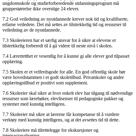
ungdomsskole og studieforberedende utdanningsprogram må
gruppestørrelse ikke overstige 24 elever.
7.2 God veiledning av nyutdannede krever nok tid og kvalifiserte,
erfarne veiledere. Det må settes av tilstrekkelig tid og ressurser til
veiledning av de nyutdannede.
7.3 Skoleeieren har et særlig ansvar for å sikre at elevene er
tilstrekkelig forberedt til å gå videre til neste nivå i skolen.
7.4 Lærertetthet er vesentlig for å kunne gi alle elever god tilpasset
opplæring.
7.5 Skolen er et velferdsgode for alle. En god offentlig skole bør
være hovedstammen i et godt skoletilbud. Privatskoler og andre
opplæringstilbud er positivt som supplement.
7.6 Skoleeier skal sikre at hver enkelt elev har tilgang til nødvendige
ressurser som lærebøker, elevlisenser til pedagogiske pakker og
systemer med kunstig intelligens.
7.7 Skoleeier må sikre at lærerne får kompetanse til å vurdere
verktøy med kunstig intelligens, og at det avsettes tid til dette.
7.8 Skoleeiere må tilrettelegge for ekskursjoner og
internasjonalisering.