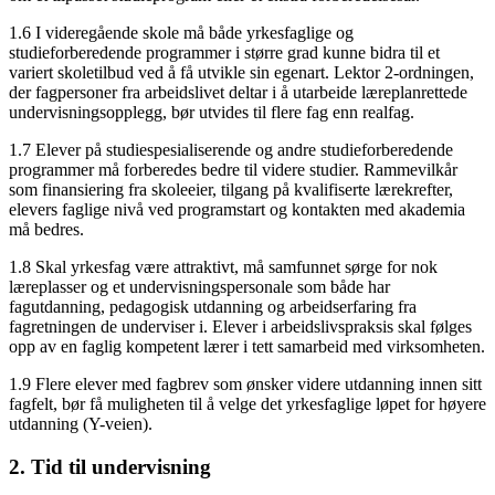
1.6 I videregående skole må både yrkesfaglige og
studieforberedende programmer i større grad kunne bidra til et
variert skoletilbud ved å få utvikle sin egenart. Lektor 2-ordningen,
der fagpersoner fra arbeidslivet deltar i å utarbeide læreplanrettede
undervisningsopplegg, bør utvides til flere fag enn realfag.
1.7 Elever på studiespesialiserende og andre studieforberedende
programmer må forberedes bedre til videre studier. Rammevilkår
som finansiering fra skoleeier, tilgang på kvalifiserte lærekrefter,
elevers faglige nivå ved programstart og kontakten med akademia
må bedres.
1.8 Skal yrkesfag være attraktivt, må samfunnet sørge for nok
læreplasser og et undervisningspersonale som både har
fagutdanning, pedagogisk utdanning og arbeidserfaring fra
fagretningen de underviser i. Elever i arbeidslivspraksis skal følges
opp av en faglig kompetent lærer i tett samarbeid med virksomheten.
1.9 Flere elever med fagbrev som ønsker videre utdanning innen sitt
fagfelt, bør få muligheten til å velge det yrkesfaglige løpet for høyere
utdanning (Y-veien).
2. Tid til undervisning