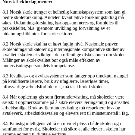
Norsk Lektorlag mener:
8.1 Norsk skole trenger et helhetlig kunnskapssystem som kan gi
bedre skoleforskning. Andelen kvantitative forskningsbidrag må
økes. Utdanningsforskning bør oppsummeres og formidles til
praksisfeltet, bl.a. gjennom utvikling og forvaltning av et
utdanningsbibliotek for skolesektoren.
8.2 Norsk skole skal ha et høyt faglig nivå. Nasjonale prøver,
skolebidragsindikatorer og internasjonale komparative studier av
kvalitet i skolen er viktige i den offentlige diskusjonen om skolen.
Målinger av skolekvalitet bør også måle effekten av
undervisningspersonalets kompetanse.
8.3 Kvalitets- og avvikssystemer som fanger opp timekutt, mangel
på kvalifiserte lærere, bruk av ufaglærte, lærerløse timer,
uforsvarlige arbeidsforhold o.l., må tas i bruk i skolen.
8.4 Når opplæring gis som fjernundervisning, må skoleeier være
særskilt oppmerksomme på å sikre elevers læringsmiljø og ansattes
arbeidsmiljø. Bruk av fjernundervisning må respektere lov- og
avtaleverk, arbeidstidsavtalen og elevers rett til minstetimetall i fag.
8.5 Kunstig intelligens vil få en utvidet plass i både skolen og i
samfunnet for øvrig. Skoleeier må sikre at alle elever i skolen har
samme adgang til digitale verktøy.