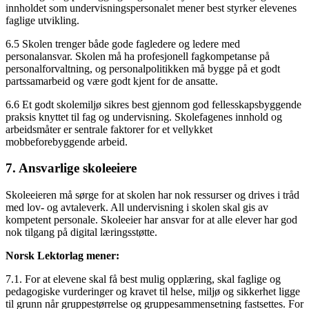
innholdet som undervisningspersonalet mener best styrker elevenes
faglige utvikling.
6.5 Skolen trenger både gode fagledere og ledere med
personalansvar. Skolen må ha profesjonell fagkompetanse på
personalforvaltning, og personalpolitikken må bygge på et godt
partssamarbeid og være godt kjent for de ansatte.
6.6 Et godt skolemiljø sikres best gjennom god fellesskapsbyggende
praksis knyttet til fag og undervisning. Skolefagenes innhold og
arbeidsmåter er sentrale faktorer for et vellykket
mobbeforebyggende arbeid.
7. Ansvarlige skoleeiere
Skoleeieren må sørge for at skolen har nok ressurser og drives i tråd
med lov- og avtaleverk. All undervisning i skolen skal gis av
kompetent personale. Skoleeier har ansvar for at alle elever har god
nok tilgang på digital læringsstøtte.
Norsk Lektorlag mener:
7.1. For at elevene skal få best mulig opplæring, skal faglige og
pedagogiske vurderinger og kravet til helse, miljø og sikkerhet ligge
til grunn når gruppestørrelse og gruppesammensetning fastsettes. For