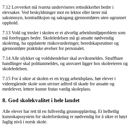
7.12 Lovverket må ivareta underviseres rettssikkerhet bedre i
elevsaker. Ved beskyldninger mot en lektor eller lærer må
saksinnsyn, kontradiksjon og saksgang gjennomføres uten ugrunnet
opphold.
7.13 Vold og trusler i skolen er et alvorlig arbeidsmiljøproblem som
må forebygges bedre. Skoleledelsen må gi ansatte nødvendig
skolering, ha oppdaterte risikovurderinger, beredskapsrutiner og
gjennomføre praktiske øvelser for personalet.
7.14 Alle ulykker og voldshendelser skal avviksmeldes. Straffbare
handlinger skal politianmeldes, og ansvaret ligger hos skoleeieren og
skoleledelsen.
7.15 For å sikre at skolen er en trygg arbeidsplass, bør elever i
videregående skole som utviser adferd til skade for ansatte og
medelever, lettere kunne fratas vanlig skoleplass.
8. God skolekvalitet i hele landet
Alle elever har rett til en fullverdig grunnopplæring. Et helhetlig
kunnskapssystem for skoleforskning er nødvendig for å sikre et høyt
faglig nivå i norsk skole.