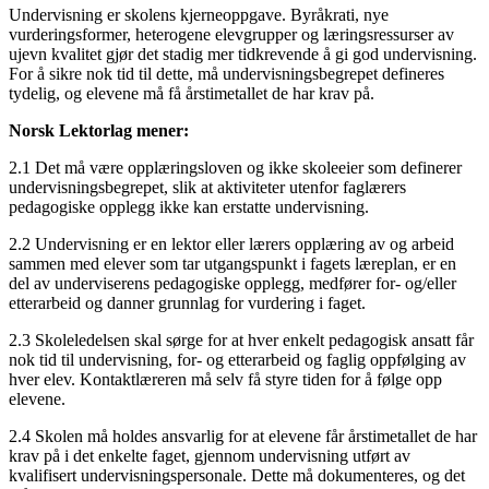
Undervisning er skolens kjerneoppgave. Byråkrati, nye
vurderingsformer, heterogene elevgrupper og læringsressurser av
ujevn kvalitet gjør det stadig mer tidkrevende å gi god undervisning.
For å sikre nok tid til dette, må undervisningsbegrepet defineres
tydelig, og elevene må få årstimetallet de har krav på.
Norsk Lektorlag mener:
2.1 Det må være opplæringsloven og ikke skoleeier som definerer
undervisningsbegrepet, slik at aktiviteter utenfor faglærers
pedagogiske opplegg ikke kan erstatte undervisning.
2.2 Undervisning er en lektor eller lærers opplæring av og arbeid
sammen med elever som tar utgangspunkt i fagets læreplan, er en
del av underviserens pedagogiske opplegg, medfører for- og/eller
etterarbeid og danner grunnlag for vurdering i faget.
2.3 Skoleledelsen skal sørge for at hver enkelt pedagogisk ansatt får
nok tid til undervisning, for- og etterarbeid og faglig oppfølging av
hver elev. Kontaktlæreren må selv få styre tiden for å følge opp
elevene.
2.4 Skolen må holdes ansvarlig for at elevene får årstimetallet de har
krav på i det enkelte faget, gjennom undervisning utført av
kvalifisert undervisningspersonale. Dette må dokumenteres, og det