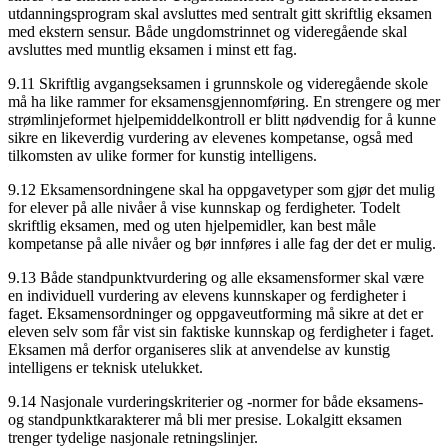
utdanningsprogram skal avsluttes med sentralt gitt skriftlig eksamen
med ekstern sensur. Både ungdomstrinnet og videregående skal
avsluttes med muntlig eksamen i minst ett fag.
9.11 Skriftlig avgangseksamen i grunnskole og videregående skole
må ha like rammer for eksamensgjennomføring. En strengere og mer
strømlinjeformet hjelpemiddelkontroll er blitt nødvendig for å kunne
sikre en likeverdig vurdering av elevenes kompetanse, også med
tilkomsten av ulike former for kunstig intelligens.
9.12 Eksamensordningene skal ha oppgavetyper som gjør det mulig
for elever på alle nivåer å vise kunnskap og ferdigheter. Todelt
skriftlig eksamen, med og uten hjelpemidler, kan best måle
kompetanse på alle nivåer og bør innføres i alle fag der det er mulig.
9.13 Både standpunktvurdering og alle eksamensformer skal være
en individuell vurdering av elevens kunnskaper og ferdigheter i
faget. Eksamensordninger og oppgaveutforming må sikre at det er
eleven selv som får vist sin faktiske kunnskap og ferdigheter i faget.
Eksamen må derfor organiseres slik at anvendelse av kunstig
intelligens er teknisk utelukket.
9.14 Nasjonale vurderingskriterier og -normer for både eksamens-
og standpunktkarakterer må bli mer presise. Lokalgitt eksamen
trenger tydelige nasjonale retningslinjer.