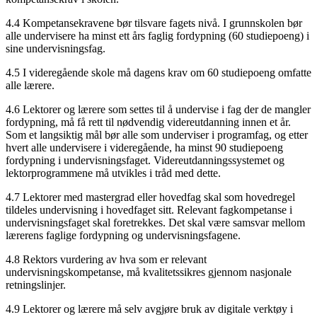
4.4 Kompetansekravene bør tilsvare fagets nivå. I grunnskolen bør
alle undervisere ha minst ett års faglig fordypning (60 studiepoeng) i
sine undervisningsfag.
4.5 I videregående skole må dagens krav om 60 studiepoeng omfatte
alle lærere.
4.6 Lektorer og lærere som settes til å undervise i fag der de mangler
fordypning, må få rett til nødvendig videreutdanning innen et år.
Som et langsiktig mål bør alle som underviser i programfag, og etter
hvert alle undervisere i videregående, ha minst 90 studiepoeng
fordypning i undervisningsfaget. Videreutdanningssystemet og
lektorprogrammene må utvikles i tråd med dette.
4.7 Lektorer med mastergrad eller hovedfag skal som hovedregel
tildeles undervisning i hovedfaget sitt. Relevant fagkompetanse i
undervisningsfaget skal foretrekkes. Det skal være samsvar mellom
lærerens faglige fordypning og undervisningsfagene.
4.8 Rektors vurdering av hva som er relevant
undervisningskompetanse, må kvalitetssikres gjennom nasjonale
retningslinjer.
4.9 Lektorer og lærere må selv avgjøre bruk av digitale verktøy i