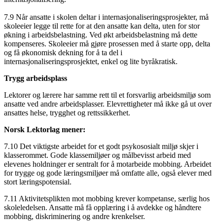
7.9 Når ansatte i skolen deltar i internasjonaliseringsprosjekter, må
skoleeier legge til rette for at den ansatte kan delta, uten for stor
økning i arbeidsbelastning. Ved økt arbeidsbelastning må dette
kompenseres. Skoleeier må gjøre prosessen med å starte opp, delta
og få økonomisk dekning for å ta del i
internasjonaliseringsprosjektet, enkel og lite byråkratisk.
Trygg arbeidsplass
Lektorer og lærere har samme rett til et forsvarlig arbeidsmiljø som
ansatte ved andre arbeidsplasser. Elevrettigheter må ikke gå ut over
ansattes helse, trygghet og rettssikkerhet.
Norsk Lektorlag mener:
7.10 Det viktigste arbeidet for et godt psykososialt miljø skjer i
klasserommet. Gode klassemiljøer og målbevisst arbeid med
elevenes holdninger er sentralt for å motarbeide mobbing. Arbeidet
for trygge og gode læringsmiljøer må omfatte alle, også elever med
stort læringspotensial.
7.11 Aktivitetsplikten mot mobbing krever kompetanse, særlig hos
skoleledelsen. Ansatte må få opplæring i å avdekke og håndtere
mobbing, diskriminering og andre krenkelser.