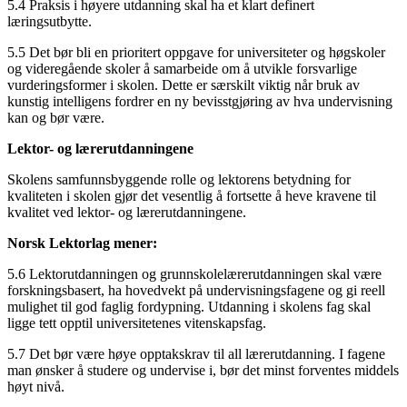
5.4 Praksis i høyere utdanning skal ha et klart definert
læringsutbytte.
5.5 Det bør bli en prioritert oppgave for universiteter og høgskoler
og videregående skoler å samarbeide om å utvikle forsvarlige
vurderingsformer i skolen. Dette er særskilt viktig når bruk av
kunstig intelligens fordrer en ny bevisstgjøring av hva undervisning
kan og bør være.
Lektor- og lærerutdanningene
Skolens samfunnsbyggende rolle og lektorens betydning for
kvaliteten i skolen gjør det vesentlig å fortsette å heve kravene til
kvalitet ved lektor- og lærerutdanningene.
Norsk Lektorlag mener:
5.6 Lektorutdanningen og grunnskolelærerutdanningen skal være
forskningsbasert, ha hovedvekt på undervisningsfagene og gi reell
mulighet til god faglig fordypning. Utdanning i skolens fag skal
ligge tett opptil universitetenes vitenskapsfag.
5.7 Det bør være høye opptakskrav til all lærerutdanning. I fagene
man ønsker å studere og undervise i, bør det minst forventes middels
høyt nivå.