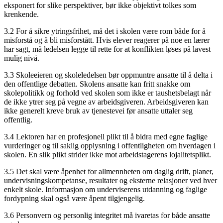
eksponert for slike perspektiver, bør ikke objektivt tolkes som
krenkende.
3.2 For å sikre ytringsfrihet, må det i skolen være rom både for å
misforstå og å bli misforstått. Hvis elever reagerer på noe en lærer
har sagt, må ledelsen legge til rette for at konflikten løses på lavest
mulig nivå.
3.3 Skoleeieren og skoleledelsen bør oppmuntre ansatte til å delta i
den offentlige debatten. Skolens ansatte kan fritt snakke om
skolepolitikk og forhold ved skolen som ikke er taushetsbelagt når
de ikke ytrer seg på vegne av arbeidsgiveren. Arbeidsgiveren kan
ikke generelt kreve bruk av tjenestevei før ansatte uttaler seg
offentlig.
3.4 Lektoren har en profesjonell plikt til å bidra med egne faglige
vurderinger og til saklig opplysning i offentligheten om hverdagen i
skolen. En slik plikt strider ikke mot arbeidstagerens lojalitetsplikt.
3.5 Det skal være åpenhet for allmennheten om daglig drift, planer,
undervisningskompetanse, resultater og eksterne relasjoner ved hver
enkelt skole. Informasjon om underviserens utdanning og faglige
fordypning skal også være åpent tilgjengelig.
3.6 Personvern og personlig integritet må ivaretas for både ansatte