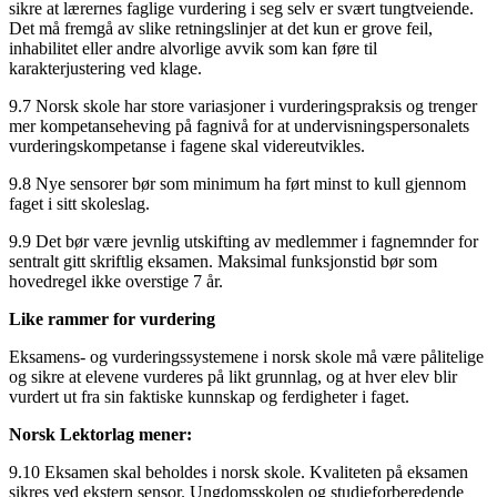
sikre at lærernes faglige vurdering i seg selv er svært tungtveiende.
Det må fremgå av slike retningslinjer at det kun er grove feil,
inhabilitet eller andre alvorlige avvik som kan føre til
karakterjustering ved klage.
9.7 Norsk skole har store variasjoner i vurderingspraksis og trenger
mer kompetanseheving på fagnivå for at undervisningspersonalets
vurderingskompetanse i fagene skal videreutvikles.
9.8 Nye sensorer bør som minimum ha ført minst to kull gjennom
faget i sitt skoleslag.
9.9 Det bør være jevnlig utskifting av medlemmer i fagnemnder for
sentralt gitt skriftlig eksamen. Maksimal funksjonstid bør som
hovedregel ikke overstige 7 år.
Like rammer for vurdering
Eksamens- og vurderingssystemene i norsk skole må være pålitelige
og sikre at elevene vurderes på likt grunnlag, og at hver elev blir
vurdert ut fra sin faktiske kunnskap og ferdigheter i faget.
Norsk Lektorlag mener:
9.10 Eksamen skal beholdes i norsk skole. Kvaliteten på eksamen
sikres ved ekstern sensor. Ungdomsskolen og studieforberedende