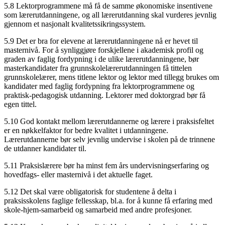
5.8 Lektorprogrammene må få de samme økonomiske insentivene
som lærerutdanningene, og all lærerutdanning skal vurderes jevnlig
gjennom et nasjonalt kvalitetssikringssystem.
5.9 Det er bra for elevene at lærerutdanningene nå er hevet til
masternivå. For å synliggjøre forskjellene i akademisk profil og
graden av faglig fordypning i de ulike lærerutdanningene, bør
masterkandidater fra grunnskolelærerutdanningen få tittelen
grunnskolelærer, mens titlene lektor og lektor med tillegg brukes om
kandidater med faglig fordypning fra lektorprogrammene og
praktisk-pedagogisk utdanning. Lektorer med doktorgrad bør få
egen tittel.
5.10 God kontakt mellom lærerutdannerne og lærere i praksisfeltet
er en nøkkelfaktor for bedre kvalitet i utdanningene.
Lærerutdannerne bør selv jevnlig undervise i skolen på de trinnene
de utdanner kandidater til.
5.11 Praksislærere bør ha minst fem års undervisningserfaring og
hovedfags- eller masternivå i det aktuelle faget.
5.12 Det skal være obligatorisk for studentene å delta i
praksisskolens faglige fellesskap, bl.a. for å kunne få erfaring med
skole-hjem-samarbeid og samarbeid med andre profesjoner.