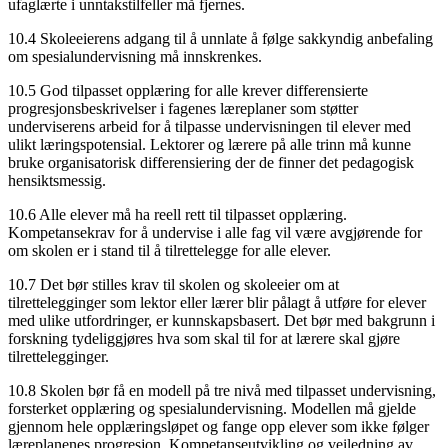
ufaglærte i unntakstilfeller må fjernes.
10.4 Skoleeierens adgang til å unnlate å følge sakkyndig anbefaling
om spesialundervisning må innskrenkes.
10.5 God tilpasset opplæring for alle krever differensierte
progresjonsbeskrivelser i fagenes læreplaner som støtter
underviserens arbeid for å tilpasse undervisningen til elever med
ulikt læringspotensial. Lektorer og lærere på alle trinn må kunne
bruke organisatorisk differensiering der de finner det pedagogisk
hensiktsmessig.
10.6 Alle elever må ha reell rett til tilpasset opplæring.
Kompetansekrav for å undervise i alle fag vil være avgjørende for
om skolen er i stand til å tilrettelegge for alle elever.
10.7 Det bør stilles krav til skolen og skoleeier om at
tilrettelegginger som lektor eller lærer blir pålagt å utføre for elever
med ulike utfordringer, er kunnskapsbasert. Det bør med bakgrunn i
forskning tydeliggjøres hva som skal til for at lærere skal gjøre
tilrettelegginger.
10.8 Skolen bør få en modell på tre nivå med tilpasset undervisning,
forsterket opplæring og spesialundervisning. Modellen må gjelde
gjennom hele opplæringsløpet og fange opp elever som ikke følger
læreplanenes progresjon. Kompetanseutvikling og veiledning av