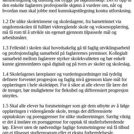
den enkelte faglærers profesjonelle skjønn å vurdere om, når og
hvordan man skal jobbe med kunnskapstilegning kontra utforskning.
1.2 De ulike skoletrinnene og skoleslagene, fra barnetrinnet via
ungdomsskolen til fullført videregående skole og voksenopplæring,
må få rom til å utvikle sin egenart gjennom tilpassede mål og
arbeidsmåter.
1.3 Fellestid i skolen skal hovedsakelig gå til faglig utviklingsarbeid
og profesjonsfaglig samarbeid på faglærernes premisser. Kollegialt
samarbeid mellom faglærere styrker skolekvaliteten og bør enkelt
kunne gjennomføres også digitalt og på tvers av skoler og skoleslag.
1.4 Skolefagenes læreplaner og vurderingsordninger må tydelig
definere forventet progresjon og faglig nivå gjennom klare mål for
opplæringen i hele skoleløpet. For å sikre at alle elever får lære det
de trenger, bør mulighetene for fleksibel og differensiert progresjon
utnyttes.
1.5 Skal alle elever ha forutsetninger som gir dem utbytte av å følge
opplæringen i videregående skole, trengs det differensierte
opptakskrav og poenggrenser for ulike studieretninger. Særlig viktig
er det å innføre en poenggrense for opptak til studieforberedende
løp. Elever uten de nødvendige faglige forutsetningene må få tilbud
om et tilpasset studieprogram eller et ekstra forberedelsesår.