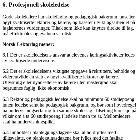
6. Profesjonell skoleledelse
Gode skoleledere har skolefaglig og pedagogisk bakgrunn, ansetter
høyt kvalifiserte lektorer og lærere, og baserer utviklingsarbeidet på
faglærernes vurderinger. Tiltak som ikke kan knyttes direkte til fag,
må effektmåles og evalueres kritisk.
Norsk Lektorlag mener:
6.1 Det er skoleledelsens ansvar at elevenes læringsaktiviteter ledes
av kvalifiserte undervisere.
6.2 Det er skoleledelsens viktigste oppgave å rekruttere, beholde og
videreutvikle en stab av høyt kvalifiserte lektorer og lærere.
Utlysning eller nyansettelse av lærere uten mastergrad skal
begrunnes faglig, ikke økonomisk.
6.3 Rektor og pedagogisk ledelse skal ha minimum 60 studiepoeng
innen ledelse samt ha pedagogisk bakgrunn, og bør som hovedregel
ha undervisningserfaring fra samme skoleslag. Tilsetting kan skje på
vilkår om å ta 60 studiepoeng i ledelse innen tre år. Mellomledere
skal ha undervisningsplikt.
6.4 Innholdet i planleggingsdagene skal alltid drøftes med
tillitsvalgte, og planleggingsdagene bør fylles med det faglige