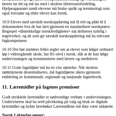
lærere tar tid og må tas med i skolens tidsressursfordeling.
Hjelpeapparatet rundt elevene må bruke språk og terminologi som
også foresatte og eldre elever kan forstå.
10.9 Elever med særskilt norskopplæring må få rett og plikt til å
dokumentere hva de har lært gjennom en standardisert norskprøve.
Begrepet «tilstrekkelige norskferdigheter» må defineres tydelig i
regelverket, og de som gir særskilt norskopplæring må ha relevant
fagkompetanse.
10.10 Det bør innføres felles regler om at elever som følger ordinært
løp i videregående skole, har B1-nivå i norsk, slik at de kan følge
undervisningen og kommunisere med lærere og medelever.
10.11 Gode fagmiljøer må ha en viss størrelse. Når skolens
støttetjeneste desentraliseres, må fagmiljøene sikres gjennom
etablering av kommunale, regionale og nasjonale fagnettverk.
11. Læremidler på fagenes premisser
Godt utviklede læremidler er nødvendige verktøy i undervisningen.
Underviseren skal ha reell påvirkning på valg og bruk av digitale
læremidler og trykte lærebøker Læremidlene må ikke være utdaterte.
Norsk Lektorlag mener: