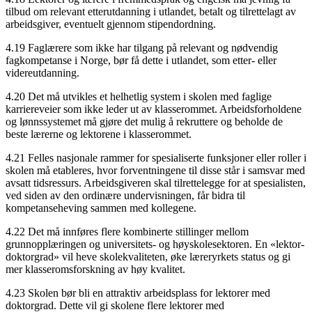
tilbud om relevant etterutdanning i utlandet, betalt og tilrettelagt av
arbeidsgiver, eventuelt gjennom stipendordning.
4.19 Faglærere som ikke har tilgang på relevant og nødvendig
fagkompetanse i Norge, bør få dette i utlandet, som etter- eller
videreutdanning.
4.20 Det må utvikles et helhetlig system i skolen med faglige
karriereveier som ikke leder ut av klasserommet. Arbeidsforholdene
og lønnssystemet må gjøre det mulig å rekruttere og beholde de
beste lærerne og lektorene i klasserommet.
4.21 Felles nasjonale rammer for spesialiserte funksjoner eller roller i
skolen må etableres, hvor forventningene til disse står i samsvar med
avsatt tidsressurs. Arbeidsgiveren skal tilrettelegge for at spesialisten,
ved siden av den ordinære undervisningen, får bidra til
kompetanseheving sammen med kollegene.
4.22 Det må innføres flere kombinerte stillinger mellom
grunnopplæringen og universitets- og høyskolesektoren. En «lektor-
doktorgrad» vil heve skolekvaliteten, øke læreryrkets status og gi
mer klasseromsforskning av høy kvalitet.
4.23 Skolen bør bli en attraktiv arbeidsplass for lektorer med
doktorgrad. Dette vil gi skolene flere lektorer med