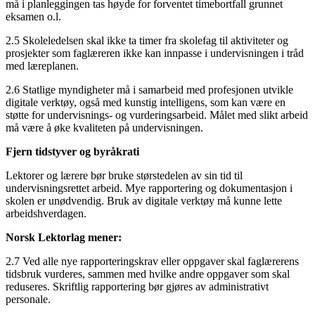
må i planleggingen tas høyde for forventet timebortfall grunnet
eksamen o.l.
2.5 Skoleledelsen skal ikke ta timer fra skolefag til aktiviteter og
prosjekter som faglæreren ikke kan innpasse i undervisningen i tråd
med læreplanen.
2.6 Statlige myndigheter må i samarbeid med profesjonen utvikle
digitale verktøy, også med kunstig intelligens, som kan være en
støtte for undervisnings- og vurderingsarbeid. Målet med slikt arbeid
må være å øke kvaliteten på undervisningen.
Fjern tidstyver og byråkrati
Lektorer og lærere bør bruke størstedelen av sin tid til
undervisningsrettet arbeid. Mye rapportering og dokumentasjon i
skolen er unødvendig. Bruk av digitale verktøy må kunne lette
arbeidshverdagen.
Norsk Lektorlag mener:
2.7 Ved alle nye rapporteringskrav eller oppgaver skal faglærerens
tidsbruk vurderes, sammen med hvilke andre oppgaver som skal
reduseres. Skriftlig rapportering bør gjøres av administrativt
personale.