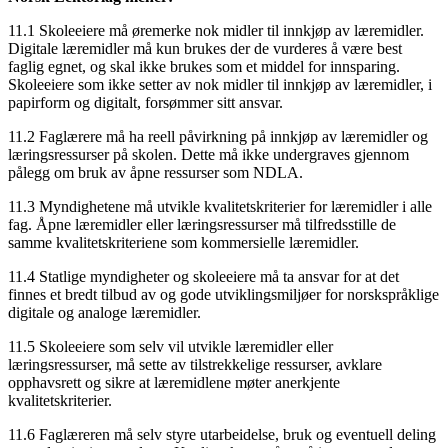
11.1 Skoleeiere må øremerke nok midler til innkjøp av læremidler.
Digitale læremidler må kun brukes der de vurderes å være best
faglig egnet, og skal ikke brukes som et middel for innsparing.
Skoleeiere som ikke setter av nok midler til innkjøp av læremidler, i
papirform og digitalt, forsømmer sitt ansvar.
11.2 Faglærere må ha reell påvirkning på innkjøp av læremidler og
læringsressurser på skolen. Dette må ikke undergraves gjennom
pålegg om bruk av åpne ressurser som NDLA.
11.3 Myndighetene må utvikle kvalitetskriterier for læremidler i alle
fag. Åpne læremidler eller læringsressurser må tilfredsstille de
samme kvalitetskriteriene som kommersielle læremidler.
11.4 Statlige myndigheter og skoleeiere må ta ansvar for at det
finnes et bredt tilbud av og gode utviklingsmiljøer for norskspråklige
digitale og analoge læremidler.
11.5 Skoleeiere som selv vil utvikle læremidler eller
læringsressurser, må sette av tilstrekkelige ressurser, avklare
opphavsrett og sikre at læremidlene møter anerkjente
kvalitetskriterier.
11.6 Faglæreren må selv styre utarbeidelse, bruk og eventuell deling