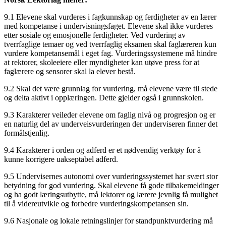
9.1 Elevene skal vurderes i fagkunnskap og ferdigheter av en lærer
med kompetanse i undervisningsfaget. Elevene skal ikke vurderes
etter sosiale og emosjonelle ferdigheter. Ved vurdering av
tverrfaglige temaer og ved tverrfaglig eksamen skal faglæreren kun
vurdere kompetansemål i eget fag. Vurderingssystemene må hindre
at rektorer, skoleeiere eller myndigheter kan utøve press for at
faglærere og sensorer skal la elever bestå.
9.2 Skal det være grunnlag for vurdering, må elevene være til stede
og delta aktivt i opplæringen. Dette gjelder også i grunnskolen.
9.3 Karakterer veileder elevene om faglig nivå og progresjon og er
en naturlig del av underveisvurderingen der underviseren finner det
formålstjenlig.
9.4 Karakterer i orden og adferd er et nødvendig verktøy for å
kunne korrigere uakseptabel adferd.
9.5 Undervisernes autonomi over vurderingssystemet har svært stor
betydning for god vurdering. Skal elevene få gode tilbakemeldinger
og ha godt læringsutbytte, må lektorer og lærere jevnlig få mulighet
til å videreutvikle og forbedre vurderingskompetansen sin.
9.6 Nasjonale og lokale retningslinjer for standpunktvurdering må