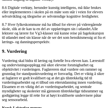
8.6 Digitale verktøy, herunder kunstig intelligens, må ikke brukes
eller implementeres i skolen på en måte som står i veien for elevers
selvutvikling og tilegnelse av selvstendige kognitive ferdigheter.
8.7 Hver fylkeskommune må ha tilbud for elever på videregående
skole, slik at de kan ta en del av opplæringen sin i utlandet.Alle
lektorer og lærere for Vg3-klasser må kunne reise på fagekskursjon
til utlandet med sin klasse når de ser det som hensiktsmessig ut fra et
lærings- og danningsperspektiv.
9. Vurdering
Vurdering skal bidra til læring og fortelle hva eleven kan. Lærestoff
og undervisningsopplegg må sikre elevene forutsigbarhet og
objektivitet i vurderingen. Faglæreren skal vurdere om rammer og
grunnlag for standpunktvurdering er forsvarlig. Det er viktig å sikre
at faglærer er godt kvalifisert og at det gis tilstrekkelig tid til
vurderingsarbeidet og et tilbud om etterutdanning innen vurdering.
Eksamen er en viktig del av vurderingsarbeidet, og sentrale
myndigheter og skoleeier må gjennom tilstrekkelige tidsrammer og
godtgjøring legge til rette for at høyt kvalifiserte undervisere påtar
seg sensorarbeid.
Norsk Lektorlag mener: