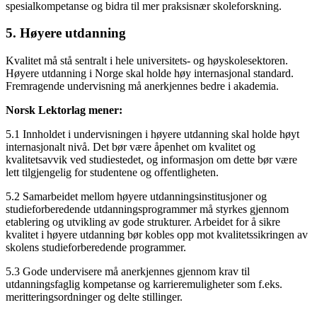
spesialkompetanse og bidra til mer praksisnær skoleforskning.
5. Høyere utdanning
Kvalitet må stå sentralt i hele universitets- og høyskolesektoren.
Høyere utdanning i Norge skal holde høy internasjonal standard.
Fremragende undervisning må anerkjennes bedre i akademia.
Norsk Lektorlag mener:
5.1 Innholdet i undervisningen i høyere utdanning skal holde høyt
internasjonalt nivå. Det bør være åpenhet om kvalitet og
kvalitetsavvik ved studiestedet, og informasjon om dette bør være
lett tilgjengelig for studentene og offentligheten.
5.2 Samarbeidet mellom høyere utdanningsinstitusjoner og
studieforberedende utdanningsprogrammer må styrkes gjennom
etablering og utvikling av gode strukturer. Arbeidet for å sikre
kvalitet i høyere utdanning bør kobles opp mot kvalitetssikringen av
skolens studieforberedende programmer.
5.3 Gode undervisere må anerkjennes gjennom krav til
utdanningsfaglig kompetanse og karrieremuligheter som f.eks.
meritteringsordninger og delte stillinger.