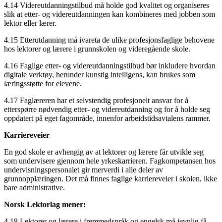
4.14 Videreutdanningstilbud må holde god kvalitet og organiseres
slik at etter- og videreutdanningen kan kombineres med jobben som
lektor eller lærer.
4.15 Etterutdanning må ivareta de ulike profesjonsfaglige behovene
hos lektorer og lærere i grunnskolen og videregående skole.
4.16 Faglige etter- og videreutdanningstilbud bør inkludere hvordan
digitale verktøy, herunder kunstig intelligens, kan brukes som
læringsstøtte for elevene.
4.17 Faglæreren har et selvstendig profesjonelt ansvar for å
etterspørre nødvendig etter- og videreutdanning og for å holde seg
oppdatert på eget fagområde, innenfor arbeidstidsavtalens rammer.
Karriereveier
En god skole er avhengig av at lektorer og lærere får utvikle seg
som undervisere gjennom hele yrkeskarrieren. Fagkompetansen hos
undervisningspersonalet gir merverdi i alle deler av
grunnopplæringen. Det må finnes faglige karriereveier i skolen, ikke
bare administrative.
Norsk Lektorlag mener:
4.18 Lektorer og lærere i fremmedspråk og engelsk må jevnlig få