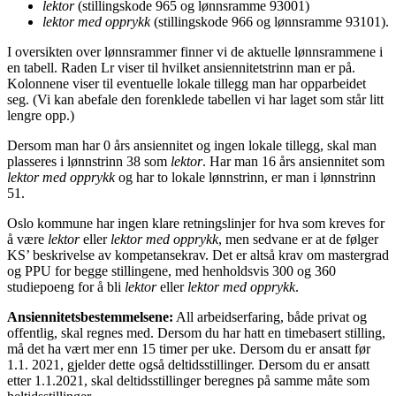
lektor
(stillingskode 965 og lønnsramme 93001)
lektor med opprykk
(stillingskode 966 og lønnsramme 93101).
I oversikten over lønnsrammer finner vi de aktuelle lønnsrammene i
en tabell. Raden Lr viser til hvilket ansiennitetstrinn man er på.
Kolonnene viser til eventuelle lokale tillegg man har opparbeidet
seg. (Vi kan abefale den forenklede tabellen vi har laget som står litt
lengre opp.)
Dersom man har 0 års ansiennitet og ingen lokale tillegg, skal man
plasseres i lønnstrinn 38 som
lektor
. Har man 16 års ansiennitet som
lektor med opprykk
og har to lokale lønnstrinn, er man i lønnstrinn
51.
Oslo kommune har ingen klare retningslinjer for hva som kreves for
å være
lektor
eller
lektor med opprykk
, men sedvane er at de følger
KS’ beskrivelse av kompetansekrav. Det er altså krav om mastergrad
og PPU for begge stillingene, med henholdsvis 300 og 360
studiepoeng for å bli
lektor
eller
lektor med opprykk
.
Ansiennitetsbestemmelsene:
All arbeidserfaring, både privat og
offentlig, skal regnes med. Dersom du har hatt en timebasert stilling,
må det ha vært mer enn 15 timer per uke. Dersom du er ansatt før
1.1. 2021, gjelder dette også deltidsstillinger. Dersom du er ansatt
etter 1.1.2021, skal deltidsstillinger beregnes på samme måte som