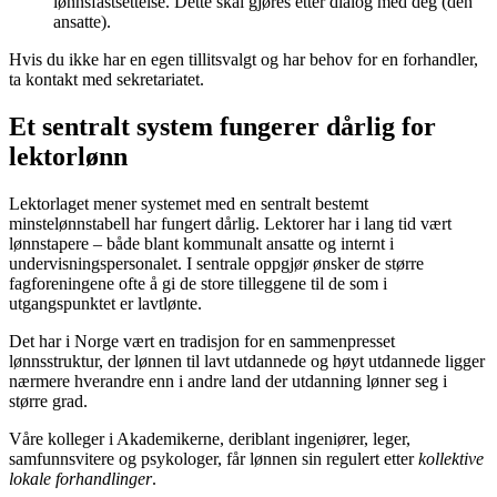
lønnsfastsettelse. Dette skal gjøres etter dialog med deg (den
ansatte).
Hvis du ikke har en egen tillitsvalgt og har behov for en forhandler,
ta kontakt med sekretariatet.
Et sentralt system fungerer dårlig for
lektorlønn
Lektorlaget mener systemet med en sentralt bestemt
minstelønnstabell har fungert dårlig. Lektorer har i lang tid vært
lønnstapere – både blant kommunalt ansatte og internt i
undervisningspersonalet. I sentrale oppgjør ønsker de større
fagforeningene ofte å gi de store tilleggene til de som i
utgangspunktet er lavtlønte.
Det har i Norge vært en tradisjon for en sammenpresset
lønnsstruktur, der lønnen til lavt utdannede og høyt utdannede ligger
nærmere hverandre enn i andre land der utdanning lønner seg i
større grad.
Våre kolleger i Akademikerne, deriblant ingeniører, leger,
samfunnsvitere og psykologer, får lønnen sin regulert etter
kollektive
lokale forhandlinger
.