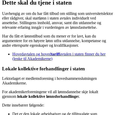
Dette skal du tjene i staten
Uavhengig av om du har fått tilbud om stilling som universitetslektor
eller rådgiver, skal startlønn i staten avtales individuelt ved
ansettelse. Stillingens innhold, ansvar, samt din utdannelse og
relevante erfaring inngår i vurderingen av lønnsfastsettelse.
Har du fått et lønnstilbud som du mener er for lavt, kan du
argumentere for en høyere lønn utfra utdannelse, kompetanse og
andre etterspurte egenskaper og kvalifikasjoner.
Hovedavtalen og hoved
tariff
avtalen i staten finner du her
(lenke til Akademikerne)
Lokale kollektive forhandlinger i staten
Lektorlaget er medlemsforening i hovedsammenslutningen
Akademikerne.
For akademikerforeningene vil all lønnsdannelse skje lokalt
gjennom
lokale kollektive lønnsforhandlinge
r.
Dette innebærer følgende:
Det er den lokale arbeidsgiver og de tillitsvalgte som