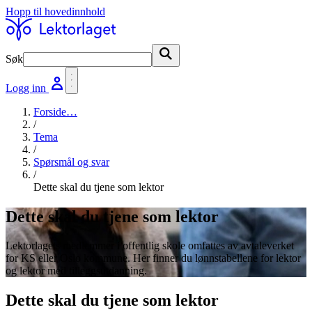
Hopp til hovedinnhold
Søk
Søk
Logg inn
Forside
…
/
Tema
/
Spørsmål og svar
/
Dette skal du tjene som lektor
Dette skal du tjene som lektor
Lektorlagets medlemmer i offentlig skole omfattes av avtaleverket
for KS eller Oslo kommune. Her finner du lønnstabellene for lektor
og lektor med tilleggsutdanning.
Dette skal du tjene som lektor