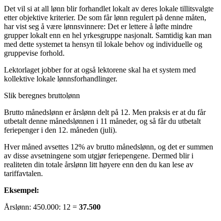
Det vil si at all lønn blir forhandlet lokalt av deres lokale tillitsvalgte
etter objektive kriterier. De som får lønn regulert på denne måten,
har vist seg å være lønnsvinnere: Det er lettere å løfte mindre
grupper lokalt enn en hel yrkesgruppe nasjonalt. Samtidig kan man
med dette systemet ta hensyn til lokale behov og individuelle og
gruppevise forhold.
Lektorlaget jobber for at også lektorene skal ha et system med
kollektive lokale lønnsforhandlinger.
Slik beregnes bruttolønn
Brutto månedslønn er årslønn delt på 12. Men praksis er at du får
utbetalt denne månedslønnen i 11 måneder, og så får du utbetalt
feriepenger i den 12. måneden (juli).
Hver måned avsettes 12% av brutto månedslønn, og det er summen
av disse avsetningene som utgjør feriepengene. Dermed blir i
realiteten din totale årslønn litt høyere enn den du kan lese av
tariffavtalen.
Eksempel:
Årslønn: 450.000: 12 =
37.500