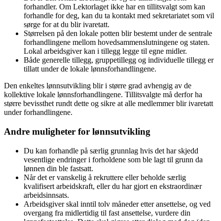
forhandler. Om Lektorlaget ikke har en tillitsvalgt som kan
forhandle for deg, kan du ta kontakt med sekretariatet som vil
sørge for at du blir ivaretatt.
Størrelsen på den lokale potten blir bestemt under de sentrale
forhandlingene mellom hovedsammenslutningene og staten.
Lokal arbeidsgiver kan i tillegg legge til egne midler.
Både generelle tillegg, gruppetillegg og individuelle tillegg er
tillatt under de lokale lønnsforhandlingene.
Den enkeltes lønnsutvikling blir i større grad avhengig av de
kollektive lokale lønnsforhandlingene. Tillitsvalgte må derfor ha
større bevissthet rundt dette og sikre at alle medlemmer blir ivaretatt
under forhandlingene.
Andre muligheter for lønnsutvikling
Du kan forhandle på særlig grunnlag hvis det har skjedd
vesentlige endringer i forholdene som ble lagt til grunn da
lønnen din ble fastsatt.
Når det er vanskelig å rekruttere eller beholde særlig
kvalifisert arbeidskraft, eller du har gjort en ekstraordinær
arbeidsinnsats.
Arbeidsgiver skal inntil tolv måneder etter ansettelse, og ved
overgang fra midlertidig til fast ansettelse, vurdere din