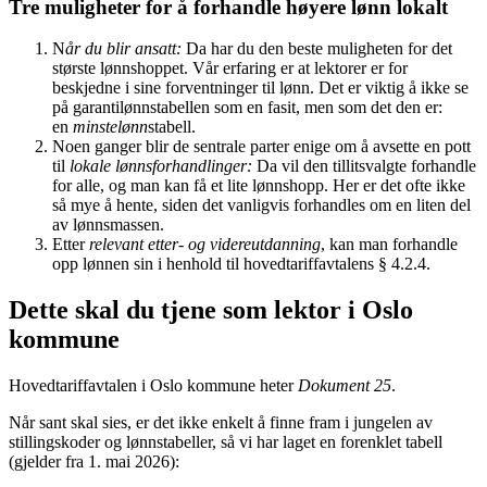
Tre muligheter for å forhandle høyere lønn lokalt
N
år du blir ansatt:
Da har du den beste muligheten for det
største lønnshoppet. Vår erfaring er at lektorer er for
beskjedne i sine forventninger til lønn. Det er viktig å ikke se
på garantilønnstabellen som en fasit, men som det den er:
en
minstelønn
stabell.
Noen ganger blir de sentrale parter enige om å avsette en pott
til
lokale lønnsforhandlinger:
Da vil den tillitsvalgte forhandle
for alle, og man kan få et lite lønnshopp. Her er det ofte ikke
så mye å hente, siden det vanligvis forhandles om en liten del
av lønnsmassen.
Etter
relevant etter- og videreutdanning
, kan man forhandle
opp lønnen sin i henhold til hovedtariffavtalens § 4.2.4.
Dette skal du tjene som lektor i Oslo
kommune
Hovedtariffavtalen i Oslo kommune heter
Dokument 25
.
Når sant skal sies, er det ikke enkelt å finne fram i jungelen av
stillingskoder og lønnstabeller, så vi har laget en forenklet tabell
(gjelder fra 1. mai 2026):