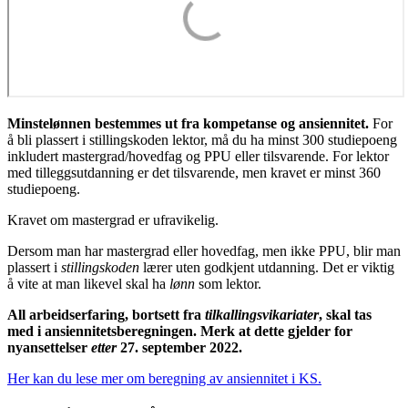
Minstelønnen bestemmes ut fra kompetanse og ansiennitet.
For
å bli plassert i stillingskoden lektor, må du ha minst 300 studiepoeng
inkludert mastergrad/hovedfag og PPU eller tilsvarende. For lektor
med tilleggsutdanning er det tilsvarende, men kravet er minst 360
studiepoeng.
Kravet om mastergrad er ufravikelig.
Dersom man har mastergrad eller hovedfag, men ikke PPU, blir man
plassert i
stillingskoden
lærer uten godkjent utdanning. Det er viktig
å vite at man likevel skal ha
lønn
som lektor.
All arbeidserfaring, bortsett fra
tilkallingsvikariater
, skal tas
med i ansiennitetsberegningen.
Merk at dette gjelder for
nyansettelser
etter
27. september 2022.
Her kan du lese mer om beregning av ansiennitet i KS.