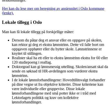
heltidsstillinger.
Her kan du lese mer om beregning av ansiennitet i Oslo kommune
(lenke).
Lokale tillegg i Oslo
Man kan få lokale tillegg på forskjellige måter:
Dersom du påtar deg et ansvar eller en oppgave på skolen,
kan rektor gi deg et ekstra lønnstrinn. Dette vil falle bort om
oppgaven opphører eller du bytter skole. Lønnstrinnene er
knyttet til stillingen.
Realister skal ha ett eller to ekstra lønnstrinn ekstra for 60 eller
120 studiepoeng i realfag.
Doktorgrad kan gi lønnsmessig uttelling. Skolen/ansatt skal da
sende en søknad til HR-avdelingen som vurderer ekstra
lønnstrinn.
I de lokale lønnsforhandlingene: Hovedtillitsvalgt forhandler
på dine vegne ut fra objektive kriterier. Disse kriteriene kan
være individuelle eller gruppevise. Disse lokale
lønnsforhandlingene med små potter ikke er i tråd med
Lektorlagets politikk og krav om kollektive
lønnsforhandlinger.