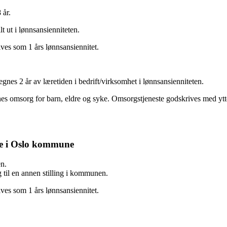
 år.
lt ut i lønnsansienniteten.
ives som 1 års lønnsansiennitet.
nes 2 år av læretiden i bedrift/virksomhet i lønnsansienniteten.
omsorg for barn, eldre og syke. Omsorgstjeneste godskrives med ytterlig
lse i Oslo kommune
en.
g til en annen stilling i kommunen.
ives som 1 års lønnsansiennitet.