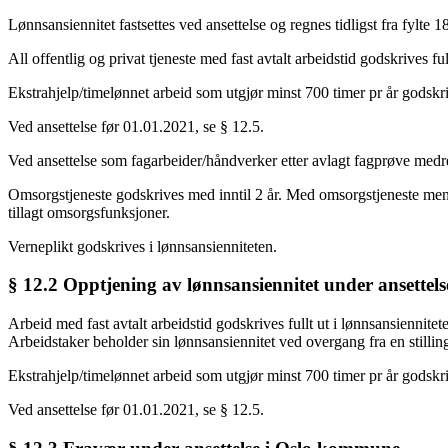
Lønnsansiennitet fastsettes ved ansettelse og regnes tidligst fra fylte 18
All offentlig og privat tjeneste med fast avtalt arbeidstid godskrives ful
Ekstrahjelp/timelønnet arbeid som utgjør minst 700 timer pr år godskr
Ved ansettelse før 01.01.2021, se § 12.5.
Ved ansettelse som fagarbeider/håndverker etter avlagt fagprøve medreg
Omsorgstjeneste godskrives med inntil 2 år. Med omsorgstjeneste menes 
tillagt omsorgsfunksjoner.
Verneplikt godskrives i lønnsansienniteten.
§ 12.2 Opptjening av lønnsansiennitet under ansette
Arbeid med fast avtalt arbeidstid godskrives fullt ut i lønnsansiennitet
Arbeidstaker beholder sin lønnsansiennitet ved overgang fra en stillin
Ekstrahjelp/timelønnet arbeid som utgjør minst 700 timer pr år godskr
Ved ansettelse før 01.01.2021, se § 12.5.