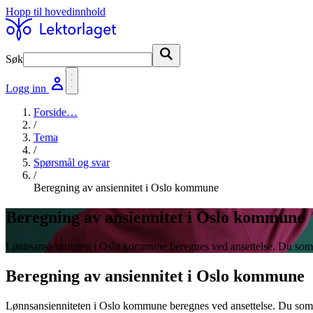
Hopp til hovedinnhold
Søk
Søk
Logg inn
Forside
…
/
Tema
/
Spørsmål og svar
/
Beregning av ansiennitet i Oslo kommune
Beregning av ansiennitet i Oslo kommune
Lønnsansienniteten i Oslo kommune beregnes ved ansettelse. Du som a
Beregning av ansiennitet i Oslo kommune
Lønnsansienniteten i Oslo kommune beregnes ved ansettelse. Du som a