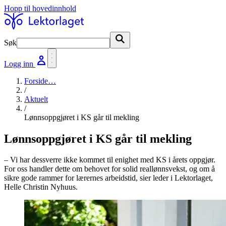
Hopp til hovedinnhold
Søk
Søk
Logg inn
Forside
…
/
Aktuelt
/
Lønnsoppgjøret i KS går til mekling
Lønnsoppgjøret i KS går til mekling
– Vi har dessverre ikke kommet til enighet med KS i årets oppgjør.
For oss handler dette om behovet for solid reallønnsvekst, og om å
sikre gode rammer for lærernes arbeidstid, sier leder i Lektorlaget,
Helle Christin Nyhuus.