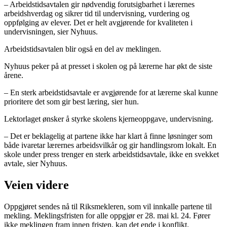
– Arbeidstidsavtalen gir nødvendig forutsigbarhet i lærernes
arbeidshverdag og sikrer tid til undervisning, vurdering og
oppfølging av elever. Det er helt avgjørende for kvaliteten i
undervisningen, sier Nyhuus.
Arbeidstidsavtalen blir også en del av meklingen.
Nyhuus peker på at presset i skolen og på lærerne har økt de siste
årene.
– En sterk arbeidstidsavtale er avgjørende for at lærerne skal kunne
prioritere det som gir best læring, sier hun.
Lektorlaget ønsker å styrke skolens kjerneoppgave, undervisning.
– Det er beklagelig at partene ikke har klart å finne løsninger som
både ivaretar lærernes arbeidsvilkår og gir handlingsrom lokalt. En
skole under press trenger en sterk arbeidstidsavtale, ikke en svekket
avtale, sier Nyhuus.
Veien videre
Oppgjøret sendes nå til Riksmekleren, som vil innkalle partene til
mekling. Meklingsfristen for alle oppgjør er 28. mai kl. 24. Fører
ikke meklingen fram innen fristen, kan det ende i konflikt.