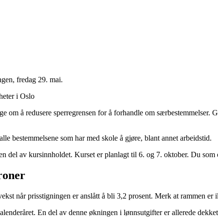
ngen, fredag 29. mai.
heter i Oslo
e om å redusere sperregrensen for å forhandle om særbestemmelser. Grens
m alle bestemmelsene som har med skole å gjøre, blant annet arbeidstid.
 en del av kursinnholdet. Kurset er planlagt til 6. og 7. oktober. Du som er 
roner
ekst når prisstigningen er anslått å bli 3,2 prosent. Merk at rammen er 
 kalenderåret. En del av denne økningen i lønnsutgifter er allerede dekk