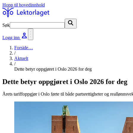
Hopp til hovedinnhold
Søk
Søk
Logg inn
Forside
…
/
Aktuelt
/
Dette betyr oppgjøret i Oslo 2026 for deg
Dette betyr oppgjøret i Oslo 2026 for deg
Årets tariffoppgjør i Oslo førte til både partsrettigheter og reallønnsv