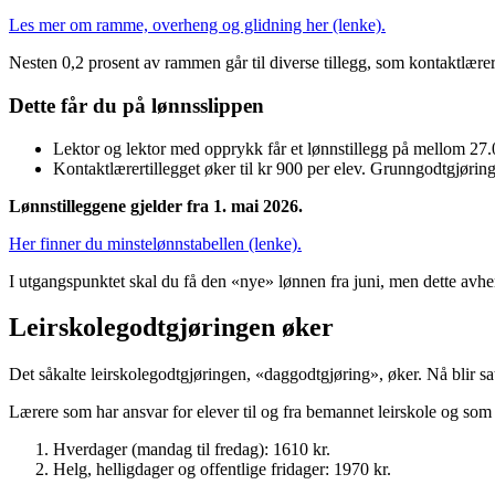
Les mer om ramme, overheng og glidning her (lenke).
Nesten 0,2 prosent av rammen går til diverse tillegg, som kontaktlærer
Dette får du på lønnsslippen
Lektor og lektor med opprykk får et lønnstillegg på mellom 27.
Kontaktlærertillegget øker til kr 900 per elev. Grunngodtgjørin
Lønnstilleggene gjelder fra 1. mai 2026.
Her finner du minstelønnstabellen (lenke).
I utgangspunktet skal du få den «nye» lønnen fra juni, men dette avhe
Leirskolegodtgjøringen øker
Det såkalte leirskolegodtgjøringen, «daggodtgjøring», øker. Nå blir 
Lærere som har ansvar for elever til og fra bemannet leirskole og som d
Hverdager (mandag til fredag): 1610 kr.
Helg, helligdager og offentlige fridager: 1970 kr.