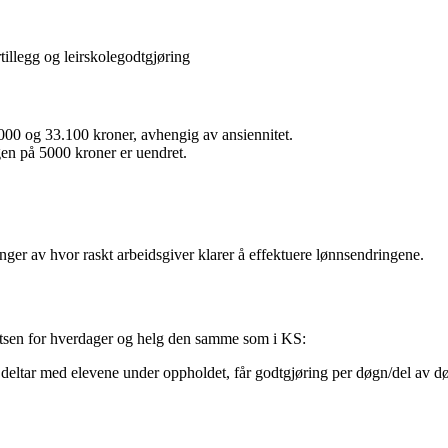
tillegg og leirskolegodtgjøring
000 og 33.100 kroner, avhengig av ansiennitet.
gen på 5000 kroner er uendret.
nger av hvor raskt arbeidsgiver klarer å effektuere lønnsendringene.
satsen for hverdager og helg den samme som i KS:
eltar med elevene under oppholdet, får godtgjøring per døgn/del av døgn p