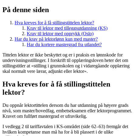
På denne siden
Hva kreves for å få stillingstittelen lektor?
Krav til lektor med tilleggsutdanning (KS)
Krav til lektor med opprykk (Oslo)
Har du krav på lektorlønn kun med master?
Har du kortere mastergrad fra utlandet?
Tittelen lektor er ikke beskyttet og er i praksis en lønnskode for
undervisningsstillinger. I forskrift til opplæringsloven heter det om
stillingstitler at «stilling i grunnskolen og i vidaregåande opplæring
skal normalt vere lærar, adjunkt eller lektor».
Hva kreves for å få stillingstittelen
lektor?
Du oppnår lektortittelen dersom du har utdanning på høyere grads
nivå, som master/hovedfag, embetseksamen eller lektorprogrammet.
Kravet om fullført mastergrad er ufravikelig.
I vedlegg 2 til tariffavtalen i KS-området (side 62–63) fremgår det
hvilken kompetanse man må ha for å bli plassert i de ulike