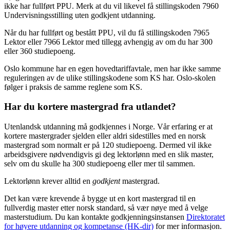
ikke har fullført PPU. Merk at du vil likevel få stillingskoden 7960
Undervisningsstilling uten godkjent utdanning.
Når du har fullført og bestått PPU, vil du få stillingskoden 7965
Lektor eller 7966 Lektor med tillegg avhengig av om du har 300
eller 360 studiepoeng.
Oslo kommune har en egen hovedtariffavtale, men har ikke samme
reguleringen av de ulike stillingskodene som KS har. Oslo-skolen
følger i praksis de samme reglene som KS.
Har du kortere mastergrad fra utlandet?
Utenlandsk utdanning må godkjennes i Norge. Vår erfaring er at
kortere mastergrader sjelden eller aldri sidestilles med en norsk
mastergrad som normalt er på 120 studiepoeng. Dermed vil ikke
arbeidsgivere nødvendigvis gi deg lektorlønn med en slik master,
selv om du skulle ha 300 studiepoeng eller mer til sammen.
Lektorlønn krever alltid en
godkjent
mastergrad.
Det kan være krevende å bygge ut en kort mastergrad til en
fullverdig master etter norsk standard, så vær nøye med å velge
masterstudium. Du kan kontakte godkjenningsinstansen
Direktoratet
for høyere utdanning og kompetanse (HK-dir)
for mer informasjon.