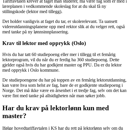
Tariffavtalen krever at faget man studerer, må være fag som er med i
læreplanen i vedkommende skoleslag for at du skal få ny
stillingskode (lektor med tillegg).
Det holder vanligvis at faget du tar, er skolerelevant. Ta uansett
videreutdanningsplanene opp med rektor slik at du velger rett, også
med tanke på ny lønnsinnplassering.
Krav til lektor med opprykk (Oslo)
Hvis du har tatt 60 studiepoeng eller mer i tillegg til et femårig
lektorprogram, vil du når du er ferdig ha 360 studiepoeng. Dette
gjelder også hvis du har godkjent master og PPU. Da er du lektor
med opprykk i Oslo kommune.
De studiepoengene du har på toppen av en femårig lektorutdanning,
kan være hva som helst av fag, bare de er godkjente studiepoeng i
Norge. Det må ikke være en årsenhet i et tredje fag, selv om det kan
være fint med tanke på allsidigheten når man søker jobb.
Har du krav på lektorlønn kun med
master?
Ifølge hovedtariffavtalen i KS har du rett på lektorlønn selv om du