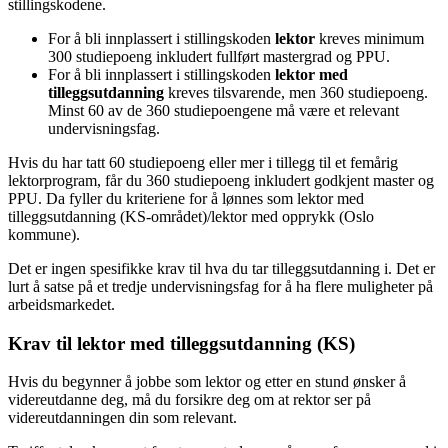
stillingskodene.
For å bli innplassert i stillingskoden
lektor
kreves minimum
300 studiepoeng inkludert fullført mastergrad og PPU.
For å bli innplassert i stillingskoden
lektor med
tilleggsutdanning
kreves tilsvarende, men 360 studiepoeng.
Minst 60 av de 360 studiepoengene må være et relevant
undervisningsfag.
Hvis du har tatt 60 studiepoeng eller mer i tillegg til et femårig
lektorprogram, får du 360 studiepoeng inkludert godkjent master og
PPU. Da fyller du kriteriene for å lønnes som lektor med
tilleggsutdanning (KS-området)/lektor med opprykk (Oslo
kommune).
Det er ingen spesifikke krav til hva du tar tilleggsutdanning i. Det er
lurt å satse på et tredje undervisningsfag for å ha flere muligheter på
arbeidsmarkedet.
Krav til lektor med tilleggsutdanning (KS)
Hvis du begynner å jobbe som lektor og etter en stund ønsker å
videreutdanne deg, må du forsikre deg om at rektor ser på
videreutdanningen din som relevant.