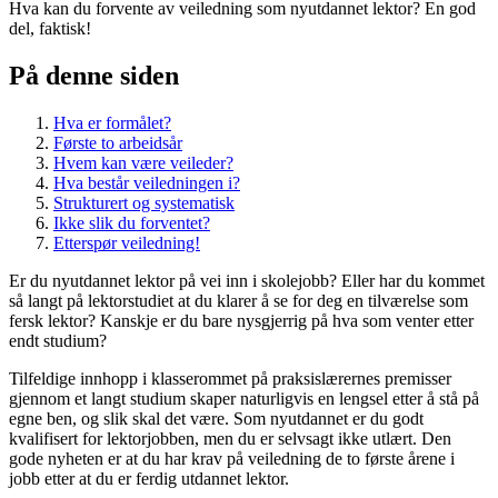
Hva kan du forvente av veiledning som nyutdannet lektor? En god
del, faktisk!
På denne siden
Hva er formålet?
Første to arbeidsår
Hvem kan være veileder?
Hva består veiledningen i?
Strukturert og systematisk
Ikke slik du forventet?
Etterspør veiledning!
Er du nyutdannet lektor på vei inn i skolejobb? Eller har du kommet
så langt på lektorstudiet at du klarer å se for deg en tilværelse som
fersk lektor? Kanskje er du bare nysgjerrig på hva som venter etter
endt studium?
Tilfeldige innhopp i klasserommet på praksislærernes premisser
gjennom et langt studium skaper naturligvis en lengsel etter å stå på
egne ben, og slik skal det være. Som nyutdannet er du godt
kvalifisert for lektorjobben, men du er selvsagt ikke utlært. Den
gode nyheten er at du har krav på veiledning de to første årene i
jobb etter at du er ferdig utdannet lektor.