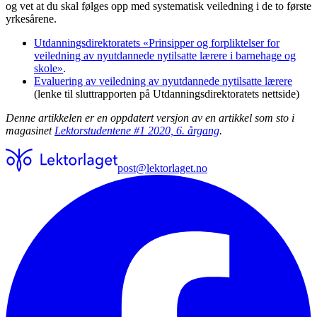
og vet at du skal følges opp med systematisk veiledning i de to første
yrkesårene.
Utdanningsdirektoratets «Prinsipper og forpliktelser for
veiledning av nyutdannede nytilsatte lærere i barnehage og
skole»
.
Evaluering av veiledning av nyutdannede nytilsatte lærere
(lenke til sluttrapporten på Utdanningsdirektoratets nettside)
Denne artikkelen er en oppdatert versjon av en artikkel som sto i
magasinet
Lektorstudentene #1 2020, 6. årgang
.
post@lektorlaget.no