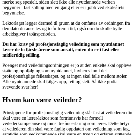
merke seg spesielt, siden slett ikke alle nyutdannede verken
begynner i fast stilling med en gang eller er i jobb ved skoleårets
begynnelse.
Lektorlaget legger dermed til grunn at du omfattes av ordningen fra
den dato du ansettes og to år frem i tid, også om du skulle bytte
arbeidsgiver i toårsperioden.
Du har krav på profesjonsfaglig veiledning som nyutdannet
lærer de to første årene som ansatt, enten du er i fast eller
midlertidig stilling.
Poenget med veiledningsordningen er jo at den enkelte skal oppleve
støtte og oppfølging som nyutdannet, inviteres inn i det
profesjonsfaglige fellesskapet, og at ingen skal falle mellom stoler.
Alle nyutdannede skal følges opp, rett og slett. Så ikke godta
svevende svar her!
Hvem kan være veileder?
Prinsippene for profesjonsfaglig veiledning slår fast at veilederen din
skal være en lærer/lektor som fortrinnsvis har formell
veilederkompetanse og minst tre års erfaring som lærer. Dette betyr
at veilederen din skal være faglig oppdatert om veiledning som fag,
samtidig som vedkommende skal være en trygg og erfaren støttende