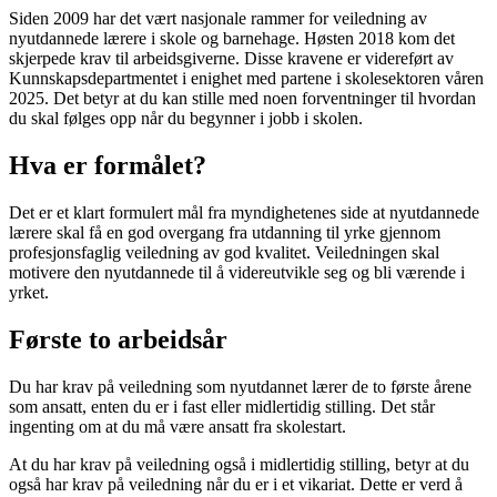
Siden 2009 har det vært nasjonale rammer for veiledning av
nyutdannede lærere i skole og barnehage. Høsten 2018 kom det
skjerpede krav til arbeidsgiverne. Disse kravene er videreført av
Kunnskapsdepartmentet i enighet med partene i skolesektoren våren
2025. Det betyr at du kan stille med noen forventninger til hvordan
du skal følges opp når du begynner i jobb i skolen.
Hva er formålet?
Det er et klart formulert mål fra myndighetenes side at nyutdannede
lærere skal få en god overgang fra utdanning til yrke gjennom
profesjonsfaglig veiledning av god kvalitet. Veiledningen skal
motivere den nyutdannede til å videreutvikle seg og bli værende i
yrket.
Første to arbeidsår
Du har krav på veiledning som nyutdannet lærer de to første årene
som ansatt, enten du er i fast eller midlertidig stilling. Det står
ingenting om at du må være ansatt fra skolestart.
At du har krav på veiledning også i midlertidig stilling, betyr at du
også har krav på veiledning når du er i et vikariat. Dette er verd å