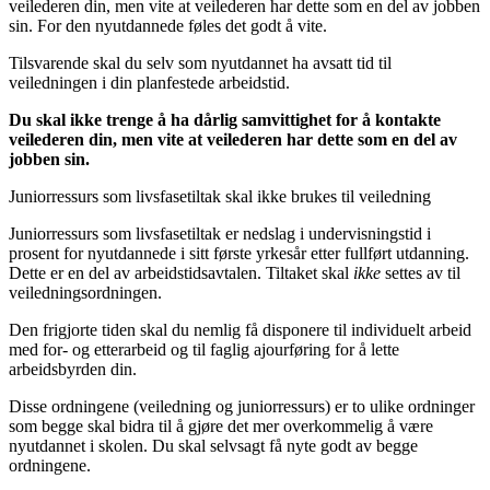
veilederen din, men vite at veilederen har dette som en del av jobben
sin. For den nyutdannede føles det godt å vite.
Tilsvarende skal du selv som nyutdannet ha avsatt tid til
veiledningen i din planfestede arbeidstid.
Du skal ikke trenge å ha dårlig samvittighet for å kontakte
veilederen din, men vite at veilederen har dette som en del av
jobben sin.
Juniorressurs som livsfasetiltak skal ikke brukes til veiledning
Juniorressurs som livsfasetiltak er nedslag i undervisningstid i
prosent for nyutdannede i sitt første yrkesår etter fullført utdanning.
Dette er en del av arbeidstidsavtalen. Tiltaket skal
ikke
settes av til
veiledningsordningen.
Den frigjorte tiden skal du nemlig få disponere til individuelt arbeid
med for- og etterarbeid og til faglig ajourføring for å lette
arbeidsbyrden din.
Disse ordningene (veiledning og juniorressurs) er to ulike ordninger
som begge skal bidra til å gjøre det mer overkommelig å være
nyutdannet i skolen. Du skal selvsagt få nyte godt av begge
ordningene.