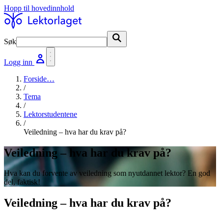
Hopp til hovedinnhold
Søk
Søk
Logg inn
Forside
…
/
Tema
/
Lektorstudentene
/
Veiledning – hva har du krav på?
Veiledning – hva har du krav på?
Hva kan du forvente av veiledning som nyutdannet lektor? En god
del, faktisk!
Veiledning – hva har du krav på?