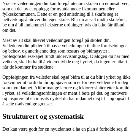
Noe av veiledningen din kan foregå utenom skolen du er ansatt ved,
som en del av et opplegg for nyutdannede i kommunen eller
fylkeskommunen. Dette er en god anledning til å skaffe seg et
nettverk også utover din egen skole. Blir du ansatt midt i skoleåret,
be om å bli innlemmet i eksterne ordninger hvis du ikke får tilbud
om det.
Mest av alt skal likevel veiledningen foregå på skolen din.
Veilederen din plikter å tilpasse veiledningen til dine forutsetninger
og behov, og anerkjenne deg som ressurs og bidragsyter i
profesjonsfellesskapet rundt undervisningsfag. Dialogen du har med
veileder, skal bidra til å videreutvikle deg i yrket, da ingen er utlært
når de kommer fra studiene.
Oppfølgingen fra veileder skal også bidra til at du blir i yrket og ikke
forsvinner ut fordi du får oppgaver som er for overveldende for deg
som nyutdannet. Altfor mange lærere og lektorer slutter etter kort tid
i yrket, så veiledningsordningen er ment å bøte på det, og motivere
og inspirere til en innsats i yrket du har utdannet deg til – og også til
å sette nødvendige grenser.
Strukturert og systematisk
Det kan være godt for en nyutdannet å ha en plan å forholde seg til