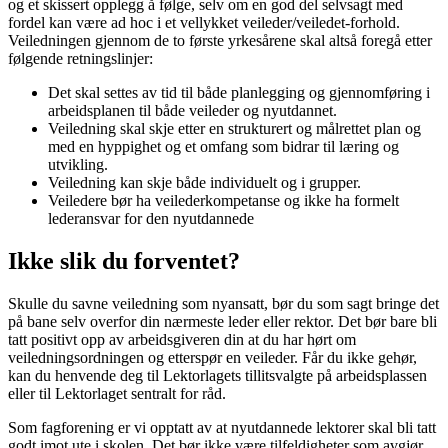
og et skissert opplegg å følge, selv om en god del selvsagt med
fordel kan være ad hoc i et vellykket veileder/veiledet-forhold.
Veiledningen gjennom de to første yrkesårene skal altså foregå etter
følgende retningslinjer:
Det skal settes av tid til både planlegging og gjennomføring i
arbeidsplanen til både veileder og nyutdannet.
Veiledning skal skje etter en strukturert og målrettet plan og
med en hyppighet og et omfang som bidrar til læring og
utvikling.
Veiledning kan skje både individuelt og i grupper.
Veiledere bør ha veilederkompetanse og ikke ha formelt
lederansvar for den nyutdannede
Ikke slik du forventet?
Skulle du savne veiledning som nyansatt, bør du som sagt bringe det
på bane selv overfor din nærmeste leder eller rektor. Det bør bare bli
tatt positivt opp av arbeidsgiveren din at du har hørt om
veiledningsordningen og etterspør en veileder. Får du ikke gehør,
kan du henvende deg til Lektorlagets tillitsvalgte på arbeidsplassen
eller til Lektorlaget sentralt for råd.
Som fagforening er vi opptatt av at nyutdannede lektorer skal bli tatt
godt imot ute i skolen. Det bør ikke være tilfeldigheter som avgjør