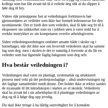
kollega som har fått avsatt tid til å veilede deg slik at du slipper å
føle deg til bry.
Videre slår prinsippene fast at veiledningen fortrinnsvis bør
gjennomføres av veileder som ikke har formelt lederansvar for den
nyutdannede. Det er fordi den som veiledes, skal få føle seg fri til å
eksponere sin usikkerhet som ny i jobben uten å være redd for å
svekke inntrykket av sin kompetanse overfor arbeidsgiveren.
Siden veiledningsordningen omfatter ansatte både i skoler og i
barnehager, står det ikke noe om hvorvidt veilederen skal ha samme
fag som deg, men i skolen er det er naturlig å forvente at du får en
veileder som har lignende faglig bakgrunn som deg selv.
Hva består veiledningen i?
Veiledningen skal være en planlagt, systematisk og strukturert
prosess med vekt på det profesjonsfaglige – altså undervisningen og
det faglige samarbeidet rundt denne. Det holder ikke at rektor samler
de nyansatte til litt introduksjon i starten av et skoleår. Veilederen
skal ha avsatt tid i sin arbeidsplan til å planlegge veiledningen av
deg og til å følge deg opp jevnlig.
Du skal ikke trenge å ha dårlig samvittighet for å kontakte