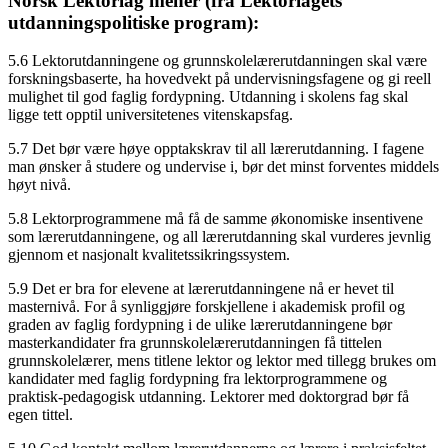
Norsk Lektorlag mener (fra Lektorlagets
utdanningspolitiske program):
5.6 Lektorutdanningene og grunnskolelærerutdanningen skal være
forskningsbaserte, ha hovedvekt på undervisningsfagene og gi reell
mulighet til god faglig fordypning. Utdanning i skolens fag skal
ligge tett opptil universitetenes vitenskapsfag.
5.7 Det bør være høye opptakskrav til all lærerutdanning. I fagene
man ønsker å studere og undervise i, bør det minst forventes middels
høyt nivå.
5.8 Lektorprogrammene må få de samme økonomiske insentivene
som lærerutdanningene, og all lærerutdanning skal vurderes jevnlig
gjennom et nasjonalt kvalitetssikringssystem.
5.9 Det er bra for elevene at lærerutdanningene nå er hevet til
masternivå. For å synliggjøre forskjellene i akademisk profil og
graden av faglig fordypning i de ulike lærerutdanningene bør
masterkandidater fra grunnskolelærerutdanningen få tittelen
grunnskolelærer, mens titlene lektor og lektor med tillegg brukes om
kandidater med faglig fordypning fra lektorprogrammene og
praktisk-pedagogisk utdanning. Lektorer med doktorgrad bør få
egen tittel.