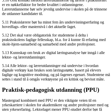
5.10 God kontakt mellom lærerutdannerne og lærere i praksisfeltet
er en nøkkelfaktor for bedre kvalitet i utdanningene.
Lærerutdannerne bør selv jevnlig undervise i skolen på de trinnene
de utdanner kandidater til.
5.11 Praksislærere bør ha minst fem års undervisningserfaring og
hovedfags- eller masternivå i det aktuelle faget.
5.12 Det skal være obligatorisk for studentene å delta i
praksisskolens faglige fellesskap, bl.a. for å kunne få erfaring med
skole-hjem-samarbeid og samarbeid med andre profesjoner.
5.13 Kunnskap om bruk av digital læringsanalyse bør inngå i alle
lektor- og lærerutdanninger.
5.14 Alle lektor- og lærerutdanninger må undervise i hvordan
digitale verktøy kan brukes som læringsstøtte, basert på elevers
faglige og kognitive modning, og på fagenes egenart. Studentene må
settes i stand til å omgås verktøyene på en kritisk og bevisst måte.
Praktisk-pedagogisk utdanning (PPU)
Mastergrad kombinert med PPU er den viktigste veien til en
yrkeskarriere i skolen for akademikere og andre profesjoner med og
uten yrkeserfaring. Lektorlaget mener PPU-studiet derfor bør få