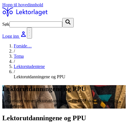
Hopp til hovedinnhold
Søk
Søk
Logg inn
Forside
…
/
Tema
/
Lektorstudentene
/
Lektorutdanningene og PPU
Lektorutdanningene og PPU
Lektorlaget mener lektorutdanningene og PPU skal gi høy faglig
kompetanse.
Lektorutdanningene og PPU