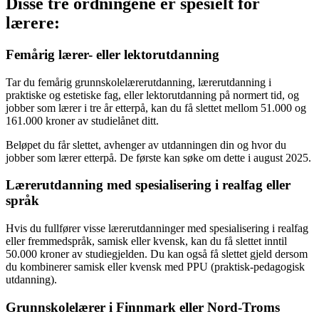
Disse tre ordningene er spesielt for
lærere:
Femårig lærer- eller lektorutdanning
Tar du femårig grunnskolelærerutdanning, lærerutdanning i
praktiske og estetiske fag, eller lektorutdanning på normert tid, og
jobber som lærer i tre år etterpå, kan du få slettet mellom 51.000 og
161.000 kroner av studielånet ditt.
Beløpet du får slettet, avhenger av utdanningen din og hvor du
jobber som lærer etterpå. De første kan søke om dette i august 2025.
Lærerutdanning med spesialisering i realfag eller
språk
Hvis du fullfører visse lærerutdanninger med spesialisering i realfag
eller fremmedspråk, samisk eller kvensk, kan du få slettet inntil
50.000 kroner av studiegjelden. Du kan også få slettet gjeld dersom
du kombinerer samisk eller kvensk med PPU (praktisk-pedagogisk
utdanning).
Grunnskolelærer i Finnmark eller Nord-Troms