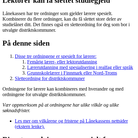
Lektorer kan få slettet studiegjeld
Lånekassen har tre ordninger som gjelder lærere spesielt.
Kombinerer du flere ordninger, kan du få slettet store deler av
studielånet ditt. Det finnes også en sletteordning for deg som bor i
utvalgte distriktskommuner.
På denne siden
Disse tre ordningene er spesielt for lærere:
Femårig lærer- eller lektorutdanning
Lærerutdanning med spesialisering i realfag eller språk
Grunnskolelærer i Finnmark eller Nord-Troms
Sletteordning for distriktskommuner
Ordningene for lærere kan kombineres med hverandre og med
ordningene for utvalgte distriktskommuner.
Vær oppmerksom på at ordningene har ulike vilkår og ulike
søknadsfrister.
Les mer om vilkårene og fristene på Lånekassens nettsider
(ekstern lenke).