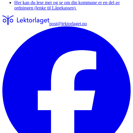
Her kan du lese mer og se om din kommune er en del av
ordningen (lenke til Lånekassen).
post@lektorlaget.no