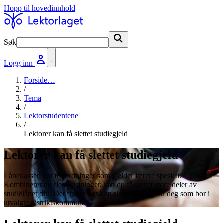
Hopp til hovedinnhold
Søk
Søk
Logg inn
Forside
…
/
Tema
/
Lektorstudentene
/
Lektorer kan få slettet studiegjeld
Lektorer kan få slettet studiegjeld
Lånekassen har tre ordninger som gjelder lærere spesielt.
Kombinerer du flere ordninger, kan du få slettet store deler av
studielånet ditt. Det finnes også en sletteordning for deg som bor i
utvalgte distriktskommuner.