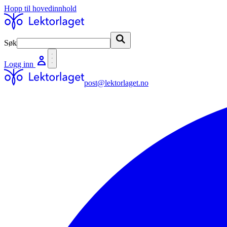
Hopp til hovedinnhold
Søk
Søk
Logg inn
post@lektorlaget.no