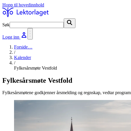
Hopp til hovedinnhold
Søk
Søk
Logg inn
Forside
…
/
Kalender
/
Fylkesårsmøte Vestfold
Fylkesårsmøte Vestfold
Fylkesårsmøtene godkjenner årsmelding og regnskap, vedtar program f