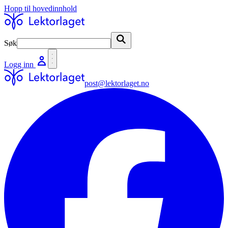
Hopp til hovedinnhold
Søk
Søk
Logg inn
post@lektorlaget.no