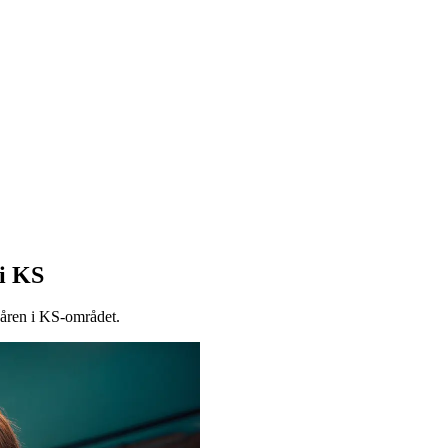
 i KS
 våren i KS-området.