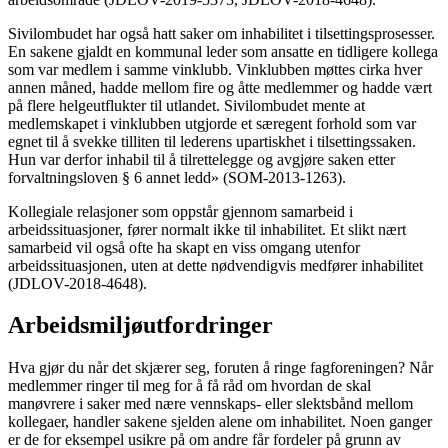
Sivilombudet har også hatt saker om inhabilitet i tilsettingsprosesser.
En sakene gjaldt en kommunal leder som ansatte en tidligere kollega
som var medlem i samme vinklubb. Vinklubben møttes cirka hver
annen måned, hadde mellom fire og åtte medlemmer og hadde vært
på flere helgeutflukter til utlandet. Sivilombudet mente at
medlemskapet i vinklubben utgjorde et særegent forhold som var
egnet til å svekke tilliten til lederens upartiskhet i tilsettingssaken.
Hun var derfor inhabil til å tilrettelegge og avgjøre saken etter
forvaltningsloven § 6 annet ledd» (SOM-2013-1263).
Kollegiale relasjoner som oppstår gjennom samarbeid i
arbeidssituasjoner, fører normalt ikke til inhabilitet. Et slikt nært
samarbeid vil også ofte ha skapt en viss omgang utenfor
arbeidssituasjonen, uten at dette nødvendigvis medfører inhabilitet
(JDLOV-2018-4648).
Arbeidsmiljøutfordringer
Hva gjør du når det skjærer seg, foruten å ringe fagforeningen? Når
medlemmer ringer til meg for å få råd om hvordan de skal
manøvrere i saker med nære vennskaps- eller slektsbånd mellom
kollegaer, handler sakene sjelden alene om inhabilitet. Noen ganger
er de for eksempel usikre på om andre får fordeler på grunn av