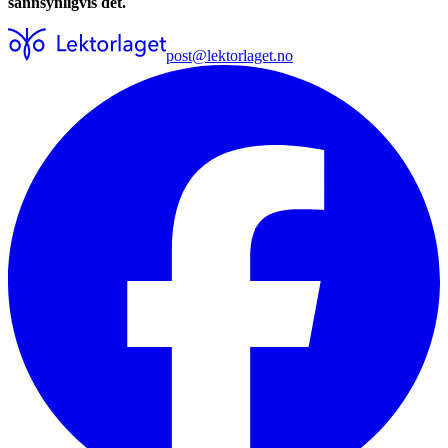
sannsynligvis det.
post@lektorlaget.no