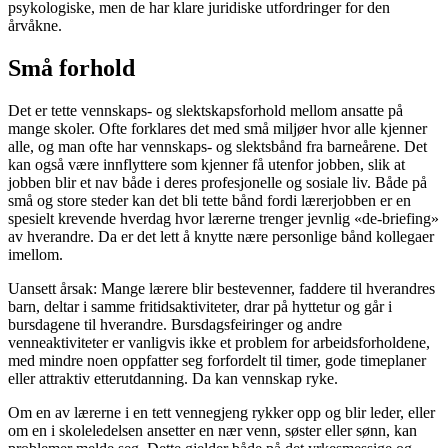
psykologiske, men de har klare juridiske utfordringer for den
årvåkne.
Små forhold
Det er tette vennskaps- og slektskapsforhold mellom ansatte på
mange skoler. Ofte forklares det med små miljøer hvor alle kjenner
alle, og man ofte har vennskaps- og slektsbånd fra barneårene. Det
kan også være innflyttere som kjenner få utenfor jobben, slik at
jobben blir et nav både i deres profesjonelle og sosiale liv. Både på
små og store steder kan det bli tette bånd fordi lærerjobben er en
spesielt krevende hverdag hvor lærerne trenger jevnlig «de-briefing»
av hverandre. Da er det lett å knytte nære personlige bånd kollegaer
imellom.
Uansett årsak: Mange lærere blir bestevenner, faddere til hverandres
barn, deltar i samme fritidsaktiviteter, drar på hyttetur og går i
bursdagene til hverandre. Bursdagsfeiringer og andre
venneaktiviteter er vanligvis ikke et problem for arbeidsforholdene,
med mindre noen oppfatter seg forfordelt til timer, gode timeplaner
eller attraktiv etterutdanning. Da kan vennskap ryke.
Om en av lærerne i en tett vennegjeng rykker opp og blir leder, eller
om en i skoleledelsen ansetter en nær venn, søster eller sønn, kan