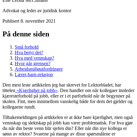
Else Leona McClimans
Advokat og leder av juridisk kontor
Publisert
8. november 2021
På denne siden
Små forhold
Hva betyr det?
Hva med vennskap?
Hvor går grensen?
Arbeidsmiljøutfordringer
Lærer-barn-relasjon
Den mest leste artikkelen jeg har skrevet for Lektorbladet, har
tittelen
«Kjærlighet på jobb»
. Den handler om når kollegaer innleder
kjæresteforhold på jobb, eller er i et parforhold når de begynner på
skolen. Fint, men innimellom vanskelig både for dem det gjelder og
kollegaene rundt.
Tilbakemeldingen på artikkelen er at ikke bare kjærlighet, men også
vennskap og slektskap på jobb kan være problematisk. For hva gjør
du når din beste venn blir sjefen din? Eller når din nye kollega er
sønn av rektor? Svarene på mange av disse spørsmålene er