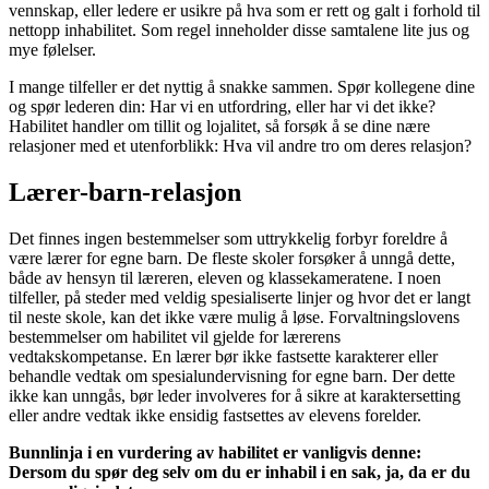
vennskap, eller ledere er usikre på hva som er rett og galt i forhold til
nettopp inhabilitet. Som regel inneholder disse samtalene lite jus og
mye følelser.
I mange tilfeller er det nyttig å snakke sammen. Spør kollegene dine
og spør lederen din: Har vi en utfordring, eller har vi det ikke?
Habilitet handler om tillit og lojalitet, så forsøk å se dine nære
relasjoner med et utenforblikk: Hva vil andre tro om deres relasjon?
Lærer-barn-relasjon
Det finnes ingen bestemmelser som uttrykkelig forbyr foreldre å
være lærer for egne barn. De fleste skoler forsøker å unngå dette,
både av hensyn til læreren, eleven og klassekameratene. I noen
tilfeller, på steder med veldig spesialiserte linjer og hvor det er langt
til neste skole, kan det ikke være mulig å løse. Forvaltningslovens
bestemmelser om habilitet vil gjelde for lærerens
vedtakskompetanse. En lærer bør ikke fastsette karakterer eller
behandle vedtak om spesialundervisning for egne barn. Der dette
ikke kan unngås, bør leder involveres for å sikre at karaktersetting
eller andre vedtak ikke ensidig fastsettes av elevens forelder.
Bunnlinja i en vurdering av habilitet er vanligvis denne:
Dersom du spør deg selv om du er inhabil i en sak, ja, da er du