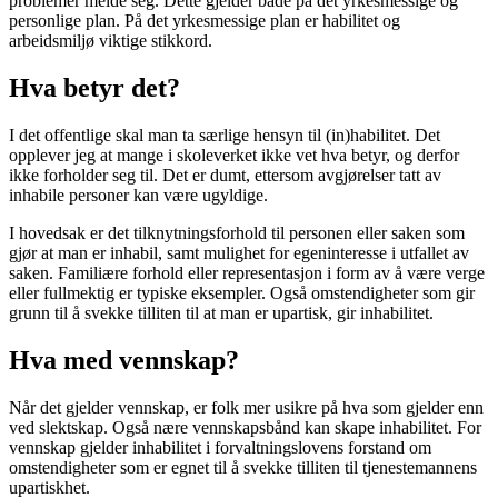
problemer melde seg. Dette gjelder både på det yrkesmessige og
personlige plan. På det yrkesmessige plan er habilitet og
arbeidsmiljø viktige stikkord.
Hva betyr det?
I det offentlige skal man ta særlige hensyn til (in)habilitet. Det
opplever jeg at mange i skoleverket ikke vet hva betyr, og derfor
ikke forholder seg til. Det er dumt, ettersom avgjørelser tatt av
inhabile personer kan være ugyldige.
I hovedsak er det tilknytningsforhold til personen eller saken som
gjør at man er inhabil, samt mulighet for egeninteresse i utfallet av
saken. Familiære forhold eller representasjon i form av å være verge
eller fullmektig er typiske eksempler. Også omstendigheter som gir
grunn til å svekke tilliten til at man er upartisk, gir inhabilitet.
Hva med vennskap?
Når det gjelder vennskap, er folk mer usikre på hva som gjelder enn
ved slektskap. Også nære vennskapsbånd kan skape inhabilitet. For
vennskap gjelder inhabilitet i forvaltningslovens forstand om
omstendigheter som er egnet til å svekke tilliten til tjenestemannens
upartiskhet.