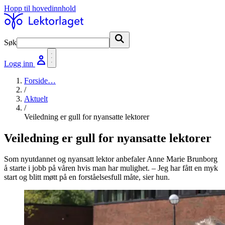
Hopp til hovedinnhold
Søk
Søk
Logg inn
Forside
…
/
Aktuelt
/
Veiledning er gull for nyansatte lektorer
Veiledning er gull for nyansatte lektorer
Som nyutdannet og nyansatt lektor anbefaler Anne Marie Brunborg
å starte i jobb på våren hvis man har mulighet. – Jeg har fått en myk
start og blitt møtt på en forståelsesfull måte, sier hun.