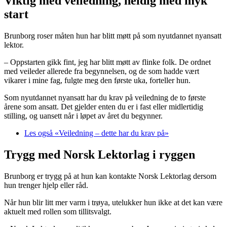
Viktig med veiledning, heldig med myk
start
Brunborg roser måten hun har blitt møtt på som nyutdannet nyansatt
lektor.
– Oppstarten gikk fint, jeg har blitt møtt av flinke folk. De ordnet
med veileder allerede fra begynnelsen, og de som hadde vært
vikarer i mine fag, fulgte meg den første uka, forteller hun.
Som nyutdannet nyansatt har du krav på veiledning de to første
årene som ansatt. Det gjelder enten du er i fast eller midlertidig
stilling, og uansett når i løpet av året du begynner.
Les også «Veiledning – dette har du krav på»
Trygg med Norsk Lektorlag i ryggen
Brunborg er trygg på at hun kan kontakte Norsk Lektorlag dersom
hun trenger hjelp eller råd.
Når hun blir litt mer varm i trøya, utelukker hun ikke at det kan være
aktuelt med rollen som tillitsvalgt.