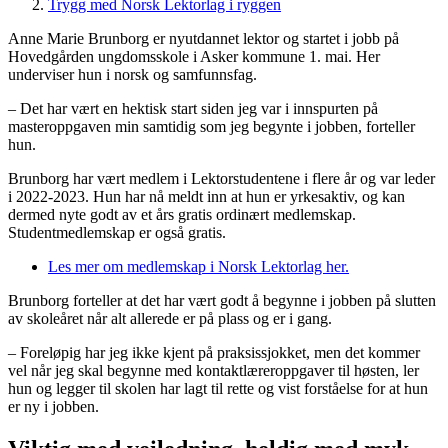
Trygg med Norsk Lektorlag i ryggen
Anne Marie Brunborg er nyutdannet lektor og startet i jobb på
Hovedgården ungdomsskole i Asker kommune 1. mai. Her
underviser hun i norsk og samfunnsfag.
– Det har vært en hektisk start siden jeg var i innspurten på
masteroppgaven min samtidig som jeg begynte i jobben, forteller
hun.
Brunborg har vært medlem i Lektorstudentene i flere år og var leder
i 2022-2023. Hun har nå meldt inn at hun er yrkesaktiv, og kan
dermed nyte godt av et års gratis ordinært medlemskap.
Studentmedlemskap er også gratis.
Les mer om medlemskap i Norsk Lektorlag her.
Brunborg forteller at det har vært godt å begynne i jobben på slutten
av skoleåret når alt allerede er på plass og er i gang.
– Foreløpig har jeg ikke kjent på praksissjokket, men det kommer
vel når jeg skal begynne med kontaktlæreroppgaver til høsten, ler
hun og legger til skolen har lagt til rette og vist forståelse for at hun
er ny i jobben.