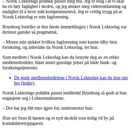
– Norsk Lektorlags politikk passer meg bra. Jeg er enig i at vi skal
ha en høy faglighet i skolen, og jeg ønsker meg videreutdanning og
mulighet til å heve mitt kompetansenivå. Jeg er veldig trygg på at
Norsk Lektorlag er min fagforening.
Brunborg forteller at den første innmeldingen i Norsk Lektorlag var
derimot ganske så pragmatisk.
– Moren min sjekket hvilken fagforening som kunne tilby best
forsikring, og anbefalte da Norsk Lektorlag, ler hun.
Som medlem i Norsk Lektorlag kan du benytte deg av en rekke
medlemsfordeler, blant annet gunstige priser på både bank- og
forsikringstjenester.
De gode medlemsfordelene i Norsk Lektorlag kan du lese om
her (lenke).
Norsk Lektorlags politikk passet imidlertid Brunborg så godt at hun
engasjerte seg i Lektorstudentene.
– Det har jeg fått mye igjen for, understreker hun.
Hun ser frem til høsten og et nytt skoleår som trolig vil by på
kontaktlæreroppgaver.