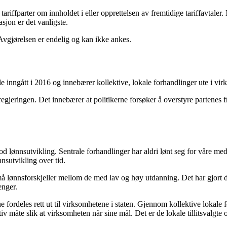
iffparter om innholdet i eller opprettelsen av fremtidige tariffavtale
sjon er det vanligste.
Avgjørelsen er endelig og kan ikke ankes.
ble inngått i 2016 og innebærer kollektive, lokale forhandlinger ute i vi
de regjeringen. Det innebærer at politikerne forsøker å overstyre partene
d lønnsutvikling. Sentrale forhandlinger har aldri lønt seg for våre me
nnsutvikling over tid.
må lønnsforskjeller mellom de med lav og høy utdanning. Det har gjort d
enger.
fordeles rett ut til virksomhetene i staten. Gjennom kollektive lokale f
iv måte slik at virksomheten når sine mål. Det er de lokale tillitsval