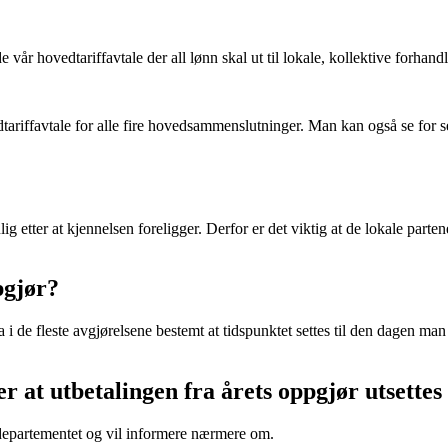
år hovedtariffavtale der all lønn skal ut til lokale, kollektive forhandl
edtariffavtale for alle fire hovedsammenslutninger. Man kan også se fo
ig etter at kjennelsen foreligger. Derfor er det viktig at de lokale part
pgjør?
e fleste avgjørelsene bestemt at tidspunktet settes til den dagen man er 
at utbetalingen fra årets oppgjør utsettes t
 departementet og vil informere nærmere om.