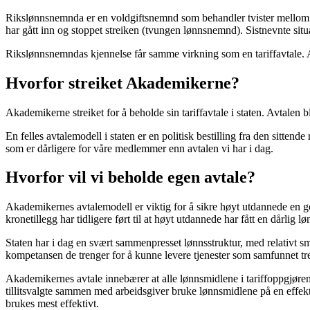
Rikslønnsnemnda er en voldgiftsnemnd som behandler tvister mellom tar
har gått inn og stoppet streiken (tvungen lønnsnemnd). Sistnevnte situa
Rikslønnsnemndas kjennelse får samme virkning som en tariffavtale. 
Hvorfor streiket Akademikerne?
Akademikerne streiket for å beholde sin tariffavtale i staten. Avtalen 
En felles avtalemodell i staten er en politisk bestilling fra den sitten
som er dårligere for våre medlemmer enn avtalen vi har i dag.
Hvorfor vil vi beholde egen avtale?
Akademikernes avtalemodell er viktig for å sikre høyt utdannede en go
kronetillegg har tidligere ført til at høyt utdannede har fått en dårlig lø
Staten har i dag en svært sammenpresset lønnsstruktur, med relativt s
kompetansen de trenger for å kunne levere tjenester som samfunnet tr
Akademikernes avtale innebærer at alle lønnsmidlene i tariffoppgjørene 
tillitsvalgte sammen med arbeidsgiver bruke lønnsmidlene på en effekt
brukes mest effektivt.