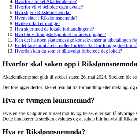
Hvorfor streiket Akademikerne?
Hvorfor vil vi beholde egen avtale?
Hva skjer i Rikslønnsnemda?
Hvem sitter i Rikslønnsnemnda?
Hvilke utfall er mulige?
Hva skjer med de lokale forhandlingene?
Hva blir virkningstidspunktet for årets oppgjør?
Kan det ha noen skattemessige konsekvenser at utbetalingen fra å
Er det fare for at årets midler fordeles flatt fordi oppgjøret blir s
Hvordan kan du som er tillitsvalgt forberede deg lokalt?
Hvorfor skal saken opp i Rikslønnsnemnd
Akademikerne stat gikk til streik i staten 26. mai 2024. Streiken ble 
Det foreligger derfor ikke et resultat fra forhandling eller mekling, o
Hva er tvungen lønnsnemnd?
Hvis en streik utgjør en trussel mot liv og helse, eller kan få alvorl
Dette innebærer at streiken avsluttes og at saken blir henvist til Riks
Hva er Rikslønnsnemnda?