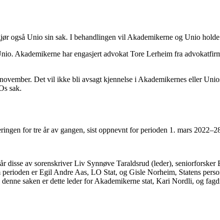
 også Unio sin sak. I behandlingen vil Akademikerne og Unio holde hv
nio. Akademikerne har engasjert advokat Tore Lerheim fra advokatfirma
. november. Det vil ikke bli avsagt kjennelse i Akademikernes eller Un
Os sak.
ngen for tre år av gangen, sist oppnevnt for perioden 1. mars 2022–28
 disse av sorenskriver Liv Synnøve Taraldsrud (leder), seniorforsker 
om perioden er Egil Andre Aas, LO Stat, og Gisle Norheim, Statens perso
 I denne saken er dette leder for Akademikerne stat, Kari Nordli, og fag