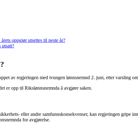
rets oppgjør utsettes til neste år?
å utsatt?
a?
stoppet av regjeringen med tvungen lønnsnemnd 2. juni, etter varsling o
g det er opp til Rikslønnsnemnda å avgjøre saken.
ige sikkerhets- eller andre samfunnskonsekvenser, kan regjeringen gripe i
lønnsnemnda for avgjørelse.