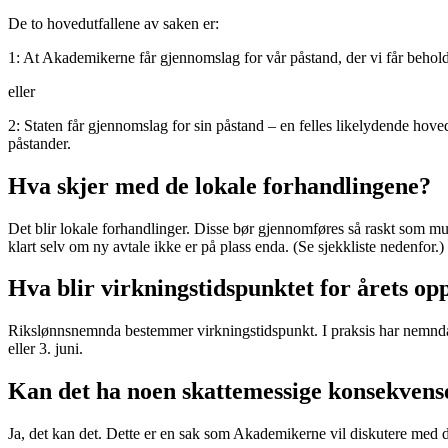
De to hovedutfallene av saken er:
1: At Akademikerne får gjennomslag for vår påstand, der vi får beholde v
eller
2: Staten får gjennomslag for sin påstand – en felles likelydende hov
påstander.
Hva skjer med de lokale forhandlingene?
Det blir lokale forhandlinger. Disse bør gjennomføres så raskt som mul
klart selv om ny avtale ikke er på plass enda. (Se sjekkliste nedenfor.)
Hva blir virkningstidspunktet for årets op
Rikslønnsnemnda bestemmer virkningstidspunkt. I praksis har nemnda i d
eller 3. juni.
Kan det ha noen skattemessige konsekvenser 
Ja, det kan det. Dette er en sak som Akademikerne vil diskutere med