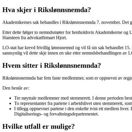
Hva skjer i Rikslønnsnemda?
Akademikernes sak behandles i Rikslønnsnemnda 7. november. Det gjør
Etter dette følger to nemndsmøter for henholdsvis Akademikerne og U
Hansteen fra advokatfirmaet Hjort.
LO-stat har krevd frivillig lønnsnemnd og vil få sin sak behandlet 15
sannsynlig vil dette skje innen en uke etter nemndsbehandlingen av L
Hvem sitter i Rikslønnsnemnda?
Rikslønnsnemnda har fem faste medlemmer, som er oppnevnt av regjeri
Den består av:
Tre nøytrale medlemmer med stemmerett. I denne perioden består
To representanter fra partene i arbeidslivet uten stemmerett, s
I tillegg oppnevner partene i den enkelte tvist ett medlem hver.
Digitaliserings- og forvaltningsdepartementet.
Hvilke utfall er mulige?