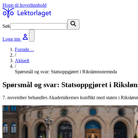
Hopp til hovedinnhold
Søk
Søk
Logg inn
Forside
…
/
Aktuelt
/
Spørsmål og svar: Statsoppgjøret i Rikslønnsnemnda
Spørsmål og svar: Statsoppgjøret i Riksl
7. november behandles Akademikernes konflikt med staten i Riksløn