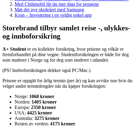
Med Chilimobil får du mer data for pengene
Møt det nye skoleåret med Samsung
Kron – Investering i en veldig enkel app
Storebrand tilbyr samlet reise -, ulykkes-
og innboforsikring
A+ Student
er en kollektiv forsikring, hvor prisene og vilkår er
fremforhandlet på dine vegne. Studentforsikringen er både for deg
som studerer i Norge og for deg som studerer i utlandet.
(PS! Innboforsikringen dekker også PC/Mac.)
Prisene er oppgitt for årlig termin (per år) og kan avvike noe hvis du
velger andre terminlengder når du kjøper forsikringen:
Norge:
1068 kroner
Norden:
1405 kroner
Europa:
2350 kroner
USA:
4425 kroner
Australia:
3275 kroner
Resten av verden:
4175 kroner