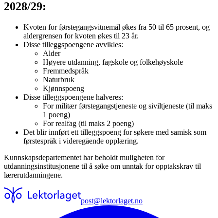
2028/29:
Kvoten for førstegangsvitnemål økes fra 50 til 65 prosent, og
aldergrensen for kvoten økes til 23 år.
Disse tilleggspoengene avvikles:
Alder
Høyere utdanning, fagskole og folkehøyskole
Fremmedspråk
Naturbruk
Kjønnspoeng
Disse tilleggspoengene halveres:
For militær førstegangstjeneste og siviltjeneste (til maks
1 poeng)
For realfag (til maks 2 poeng)
Det blir innført ett tilleggspoeng for søkere med samisk som
førstespråk i videregående opplæring.
Kunnskapsdepartementet har beholdt muligheten for
utdanningsinstitusjonene til å søke om unntak for opptakskrav til
lærerutdanningene.
post@lektorlaget.no