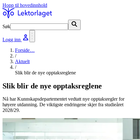
Hopp til hovedinnhold
Søk
Søk
Logg inn
Forside
…
/
Aktuelt
/
Slik blir de nye opptaksreglene
Slik blir de nye opptaksreglene
Nå har Kunnskapsdepartementet vedtatt nye opptaksregler for
høyere utdanning. De viktigste endringene skjer fra studieåret
2028/29.