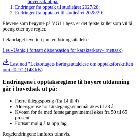
hovedsak ut på:
Endringer fra opptak til studieåret 2027/28:
Endringer fra opptaket til studieåret 2028/29:
Elevene som begynte på VG1 i høst, er det første kullet som vil få
poeng etter nye regler.
Lektorlaget leverte i juni en høringsuttalelse.
Les «Uenig i fortsatt dispensasjon for karakterkrav» (nettsak)
Last ned
Lektorlagets høringsuttalelese om opptaksforskriften
juni 2025
(
148 kB
)
Endringene i opptaksreglene til høyere utdanning
går i hovedsak ut på:
Færre tilleggspoeng (fra 14 til 4)
Aldersgrense for førstegangsvitnemål økes til 23 år
Kvoten for de med førstegangsvitnemål økes fra 50 til 65
prosent
Fortsatt mulig å ta opp fag
Regelendringene innføres trinnvis.