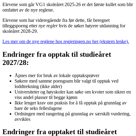
Elevene som går VG1 skoleåret 2025-26 er det første kullet som blir
omfattet av de nye reglene.
Elevene som har videregående fra før dette, får beregnet
tilleggspoeng etter
nye regler
hvis de søker høyere utdanning for
skoleåret 2028-29.
Les mer om de nye reglene hos regjeringen.no her (ekstern lenke).
Endringer fra opptak til studieåret
2027/28:
Åpnes mer for bruk av lokale opptaksprøver
Søkere med samme poengsum blir valgt til opptak ved
loddtrekning (ikke alder)
Universiteter og høyskoler kan søke om kvoter som sikrer en
viss andel plasser til begge kjønn
Ikke lenger krav om praksis for å få opptak på grunnlag av
bare de seks fellesfagene
Ordningen med rangering på grunnlag av særskilt vurdering,
avvikles
Endringer fra opptaket til studieåret