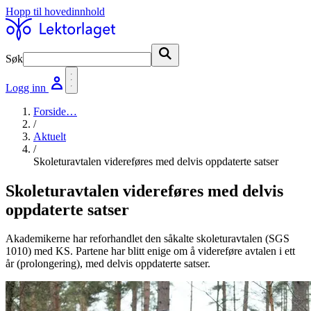
Hopp til hovedinnhold
Søk
Søk
Logg inn
Forside
…
/
Aktuelt
/
Skoleturavtalen videreføres med delvis oppdaterte satser
Skoleturavtalen videreføres med delvis
oppdaterte satser
Akademikerne har reforhandlet den såkalte skoleturavtalen (SGS
1010) med KS. Partene har blitt enige om å videreføre avtalen i ett
år (prolongering), med delvis oppdaterte satser.