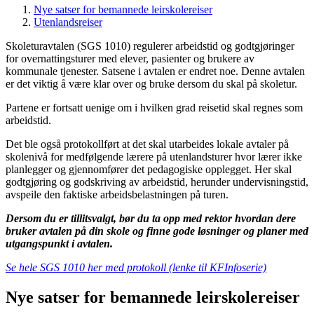
Nye satser for bemannede leirskolereiser
Utenlandsreiser
Skoleturavtalen (SGS 1010) regulerer arbeidstid og godtgjøringer
for overnattingsturer med elever, pasienter og brukere av
kommunale tjenester. Satsene i avtalen er endret noe. Denne avtalen
er det viktig å være klar over og bruke dersom du skal på skoletur.
Partene er fortsatt uenige om i hvilken grad reisetid skal regnes som
arbeidstid.
Det ble også protokollført at det skal utarbeides lokale avtaler på
skolenivå for medfølgende lærere på utenlandsturer hvor lærer ikke
planlegger og gjennomfører det pedagogiske opplegget. Her skal
godtgjøring og godskriving av arbeidstid, herunder undervisningstid,
avspeile den faktiske arbeidsbelastningen på turen.
Dersom du er tillitsvalgt, bør du ta opp med rektor hvordan dere
bruker avtalen på din skole og finne gode løsninger og planer med
utgangspunkt i avtalen.
Se hele SGS 1010 her med protokoll (lenke til KFInfoserie)
Nye satser for bemannede leirskolereiser