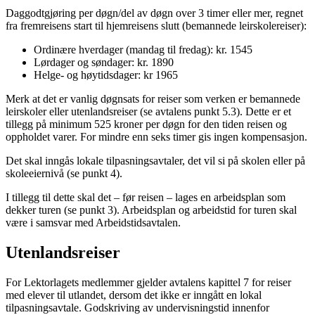
Daggodtgjøring per døgn/del av døgn over 3 timer eller mer, regnet
fra fremreisens start til hjemreisens slutt (bemannede leirskolereiser):
Ordinære hverdager (mandag til fredag): kr. 1545
Lørdager og søndager: kr. 1890
Helge- og høytidsdager: kr 1965
Merk at det er vanlig døgnsats for reiser som verken er bemannede
leirskoler eller utenlandsreiser (se avtalens punkt 5.3). Dette er et
tillegg på minimum 525 kroner per døgn for den tiden reisen og
oppholdet varer. For mindre enn seks timer gis ingen kompensasjon.
Det skal inngås lokale tilpasningsavtaler, det vil si på skolen eller på
skoleeiernivå (se punkt 4).
I tillegg til dette skal det – før reisen – lages en arbeidsplan som
dekker turen (se punkt 3). Arbeidsplan og arbeidstid for turen skal
være i samsvar med Arbeidstidsavtalen.
Utenlandsreiser
For Lektorlagets medlemmer gjelder avtalens kapittel 7 for reiser
med elever til utlandet, dersom det ikke er inngått en lokal
tilpasningsavtale. Godskriving av undervisningstid innenfor