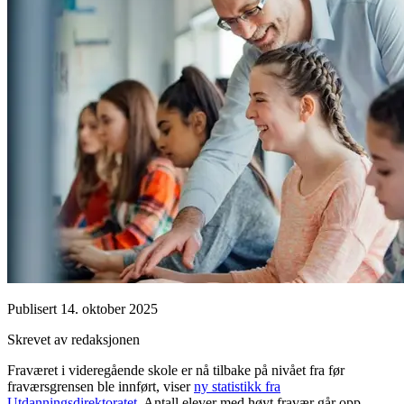
Publisert
14. oktober 2025
Skrevet av redaksjonen
Fraværet i videregående skole er nå tilbake på nivået fra før
fraværsgrensen ble innført, viser
ny statistikk fra
Utdanningsdirektoratet
. Antall elever med høyt fravær går opp,