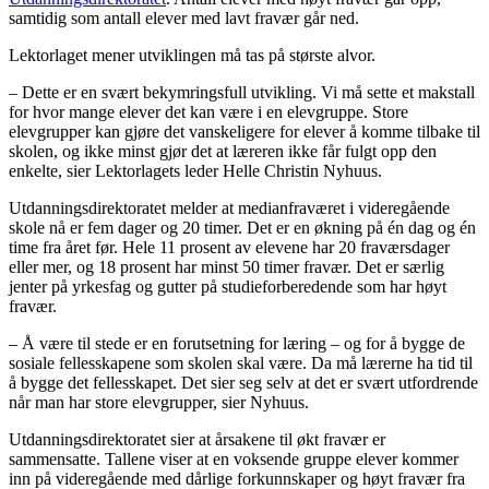
samtidig som antall elever med lavt fravær går ned.
Lektorlaget mener utviklingen må tas på største alvor.
– Dette er en svært bekymringsfull utvikling. Vi må sette et makstall
for hvor mange elever det kan være i en elevgruppe. Store
elevgrupper kan gjøre det vanskeligere for elever å komme tilbake til
skolen, og ikke minst gjør det at læreren ikke får fulgt opp den
enkelte, sier Lektorlagets leder Helle Christin Nyhuus.
Utdanningsdirektoratet melder at medianfraværet i videregående
skole nå er fem dager og 20 timer. Det er en økning på én dag og én
time fra året før. Hele 11 prosent av elevene har 20 fraværsdager
eller mer, og 18 prosent har minst 50 timer fravær. Det er særlig
jenter på yrkesfag og gutter på studieforberedende som har høyt
fravær.
– Å være til stede er en forutsetning for læring – og for å bygge de
sosiale fellesskapene som skolen skal være. Da må lærerne ha tid til
å bygge det fellesskapet. Det sier seg selv at det er svært utfordrende
når man har store elevgrupper, sier Nyhuus.
Utdanningsdirektoratet sier at årsakene til økt fravær er
sammensatte. Tallene viser at en voksende gruppe elever kommer
inn på videregående med dårlige forkunnskaper og høyt fravær fra