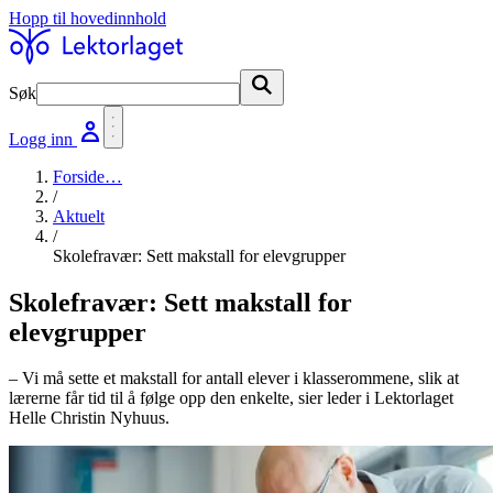
Hopp til hovedinnhold
Søk
Søk
Logg inn
Forside
…
/
Aktuelt
/
Skolefravær: Sett makstall for elevgrupper
Skolefravær: Sett makstall for
elevgrupper
– Vi må sette et makstall for antall elever i klasserommene, slik at
lærerne får tid til å følge opp den enkelte, sier leder i Lektorlaget
Helle Christin Nyhuus.