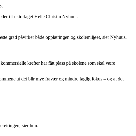
p.
leder i Lektorlaget Helle Christin Nyhuus.
høyeste grad påvirker både opplæringen og skolemiljøet, sier Nyhuus
.
at kommersielle krefter har fått plass på skolene som skal være
rommene at det blir mye fravær og mindre faglig fokus – og at det
efeiringen, sier hun.