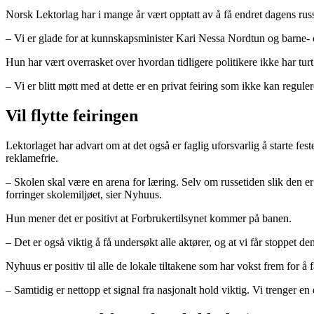
Norsk Lektorlag har i mange år vært opptatt av å få endret dagens russe
– Vi er glade for at kunnskapsminister Kari Nessa Nordtun og barne- og
Hun har vært overrasket over hvordan tidligere politikere ikke har turt
– Vi er blitt møtt med at dette er en privat feiring som ikke kan regul
Vil flytte feiringen
Lektorlaget har advart om at det også er faglig uforsvarlig å starte fes
reklamefrie.
– Skolen skal være en arena for læring. Selv om russetiden slik den e
forringer skolemiljøet, sier Nyhuus.
Hun mener det er positivt at Forbrukertilsynet kommer på banen.
– Det er også viktig å få undersøkt alle aktører, og at vi får stoppet 
Nyhuus er positiv til alle de lokale tiltakene som har vokst frem for å 
– Samtidig er nettopp et signal fra nasjonalt hold viktig. Vi trenger e