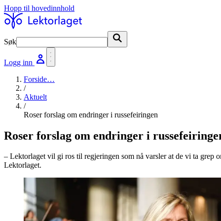
Hopp til hovedinnhold
Søk
Søk
Logg inn
Forside
…
/
Aktuelt
/
Roser forslag om endringer i russefeiringen
Roser forslag om endringer i russefeiringe
– Lektorlaget vil gi ros til regjeringen som nå varsler at de vi ta grep
Lektorlaget.