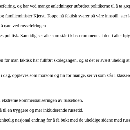
feiring, og har ved mange anledninger utfordret politikerne til å ta gre
 familieminister Kjersti Toppe nå faktisk svarer på våre innspill, sier 
 å røre ved russefeiringen.
eres politisk. Samtidig ser alle som står i klasserommene at den i aller 
ten før man faktisk har fullført skolegangen, og at det er svært uheldig 
r i dag, oppleves som morsom og fin for mange, ser vi som står i klasse
den ekstreme kommersialiseringen av russetiden.
få til en tryggere og mer inkluderende russetid.
n enhetlig nasjonal endring for å få bukt med de uheldige sidene med russ