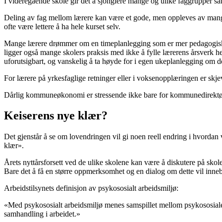
I videregående skole gir det å sjonglere mange og ulike faggrupper sa
Deling av fag mellom lærere kan være et gode, men oppleves av mange 
ofte være lettere å ha hele kurset selv.
Mange lærere drømmer om en timeplanlegging som er mer pedagogisk fo
ligger også mange skolers praksis med ikke å fylle lærerens årsverk helt
uforutsigbart, og vanskelig å ta høyde for i egen ukeplanlegging om d
For lærere på yrkesfaglige retninger eller i voksenopplæringen er skjev
Dårlig kommuneøkonomi er stressende ikke bare for kommunedirektøren,
Keiserens nye klær?
Det gjenstår å se om lovendringen vil gi noen reell endring i hvordan v
klær».
Årets nyttårsforsett ved de ulike skolene kan være å diskutere på skol
Bare det å få en større oppmerksomhet og en dialog om dette vil inneb
Arbeidstilsynets definisjon av psykososialt arbeidsmiljø:
«Med psykososialt arbeidsmiljø menes samspillet mellom psykososiale
samhandling i arbeidet.»