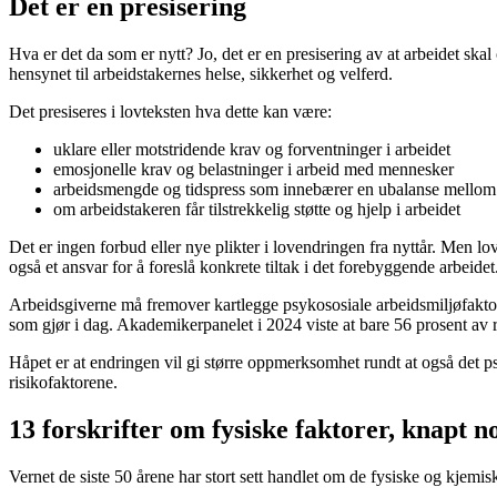
Det er en presisering
Hva er det da som er nytt? Jo, det er en presisering av at arbeidet ska
hensynet til arbeidstakernes helse, sikkerhet og velferd.
Det presiseres i lovteksten hva dette kan være:
uklare eller motstridende krav og forventninger i arbeidet
emosjonelle krav og belastninger i arbeid med mennesker
arbeidsmengde og tidspress som innebærer en ubalanse mellom ar
om arbeidstakeren får tilstrekkelig støtte og hjelp i arbeidet
Det er ingen forbud eller nye plikter i lovendringen fra nyttår. Men 
også et ansvar for å foreslå konkrete tiltak i det forebyggende arbeidet
Arbeidsgiverne må fremover kartlegge psykososiale arbeidsmiljøfaktorer
som gjør i dag. Akademikerpanelet i 2024 viste at bare 56 prosent av r
Håpet er at endringen vil gi større oppmerksomhet rundt at også det p
risikofaktorene.
13 forskrifter om fysiske faktorer, knapt 
Vernet de siste 50 årene har stort sett handlet om de fysiske og kjemis