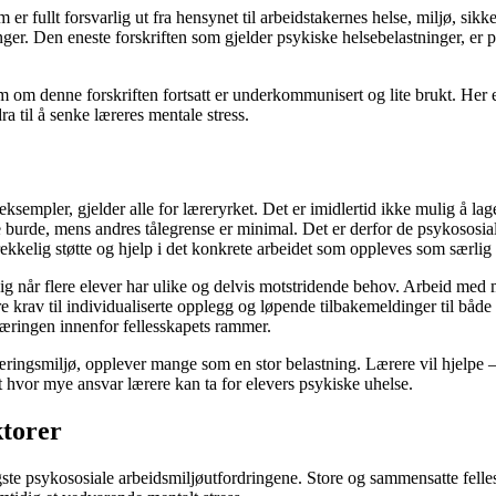
fullt forsvarlig ut fra hensynet til arbeidstakernes helse, miljø, sikkerh
er. Den eneste forskriften som gjelder psykiske helsebelastninger, er p
om om denne forskriften fortsatt er underkommunisert og lite brukt. Her e
a til å senke læreres mentale stress.
pler, gjelder alle for læreryrket. Det er imidlertid ikke mulig å lage e
je burde, mens andres tålegrense er minimal. Det er derfor de psykososia
ekkelig støtte og hjelp i det konkrete arbeidet som oppleves som særlig
adig når flere elever har ulike og delvis motstridende behov. Arbeid m
e krav til individualiserte opplegg og løpende tilbakemeldinger til både 
æringen innenfor fellesskapets rammer.
æringsmiljø, opplever mange som en stor belastning. Lærere vil hjelpe –
 hvor mye ansvar lærere kan ta for elevers psykiske uhelse.
ktorer
gste psykososiale arbeidsmiljøutfordringene. Store og sammensatte felle