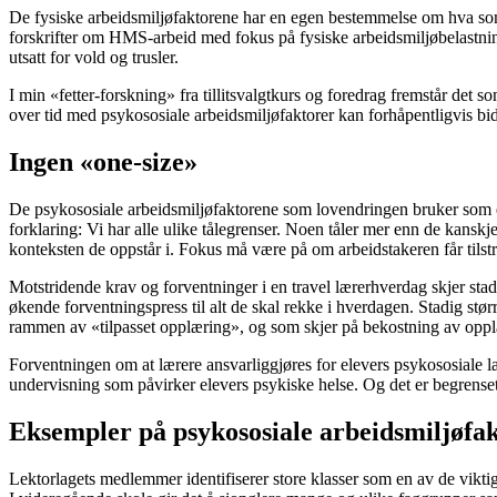
De fysiske arbeidsmiljøfaktorene har en egen bestemmelse om hva som er 
forskrifter om HMS-arbeid med fokus på fysiske arbeidsmiljøbelastning
utsatt for vold og trusler.
I min «fetter-forskning» fra tillitsvalgtkurs og foredrag fremstår det s
over tid med psykososiale arbeidsmiljøfaktorer kan forhåpentligvis bidr
Ingen «one-size»
De psykososiale arbeidsmiljøfaktorene som lovendringen bruker som eksem
forklaring: Vi har alle ulike tålegrenser. Noen tåler mer enn de kansk
konteksten de oppstår i. Fokus må være på om arbeidstakeren får tilstr
Motstridende krav og forventninger i en travel lærerhverdag skjer st
økende forventningspress til alt de skal rekke i hverdagen. Stadig størr
rammen av «tilpasset opplæring», og som skjer på bekostning av oppl
Forventningen om at lærere ansvarliggjøres for elevers psykososiale l
undervisning som påvirker elevers psykiske helse. Og det er begrenset
Eksempler på psykososiale arbeidsmiljøfa
Lektorlagets medlemmer identifiserer store klasser som en av de vikti