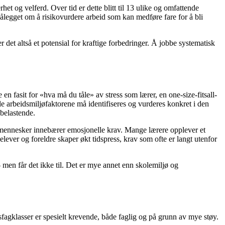
et og velferd. Over tid er dette blitt til 13 ulike og omfattende
ålegget om å risikovurdere arbeid som kan medføre fare for å bli
r det altså et potensial for kraftige forbedringer. Å jobbe systematisk
n fasit for «hva må du tåle» av stress som lærer, en one-size-fitsall-
le arbeidsmiljøfaktorene må identifiseres og vurderes konkret i den
 belastende.
ed mennesker innebærer emosjonelle krav. Mange lærere opplever et
elever og foreldre skaper økt tidspress, krav som ofte er langt utenfor
 men får det ikke til. Det er mye annet enn skolemiljø og
sfagklasser er spesielt krevende, både faglig og på grunn av mye støy.