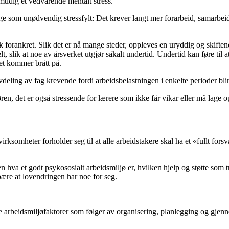
mtidig et vedvarende mentalt stress.
som unødvendig stressfylt: Det krever langt mer forarbeid, samarbeid 
rankret. Slik det er nå mange steder, oppleves en uryddig og skiftende
, slik at noe av årsverket utgjør såkalt undertid. Undertid kan føre til 
et kommer brått på.
deling av fag krevende fordi arbeidsbelastningen i enkelte perioder blir 
 det er også stressende for lærere som ikke får vikar eller må lage op
irksomheter forholder seg til at alle arbeidstakere skal ha et «fullt for
en hva et godt psykososialt arbeidsmiljø er, hvilken hjelp og støtte so
ære at lovendringen har noe for seg.
 arbeidsmiljøfaktorer som følger av organisering, planlegging og gjen