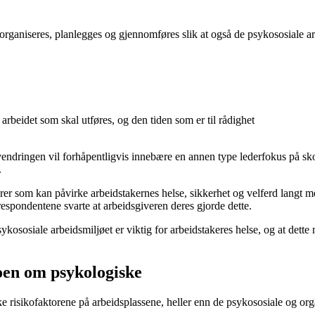
l organiseres, planlegges og gjennomføres slik at også de psykososiale a
beidet som skal utføres, og den tiden som er til rådighet
lovendringen vil forhåpentligvis innebære en annen type lederfokus på s
.
 som kan påvirke arbeidstakernes helse, sikkerhet og velferd langt mer sa
espondentene svarte at arbeidsgiveren deres gjorde dette.
sykososiale arbeidsmiljøet er viktig for arbeidstakeres helse, og at d
noen om psykologiske
ke risikofaktorene på arbeidsplassene, heller enn de psykososiale og org