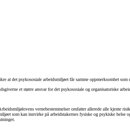
sikre at det psykososiale arbeidsmiljøet får samme oppmerksomhet som d
idsgiverne et større ansvar for det psykososiale og organisatoriske arbei
 Arbeidsmiljølovens vernebestemmelser omfatter allerede alle kjente risiko
dsmiljøet som kan innvirke på arbeidstakernes fysiske og psykiske helse 
stninger.