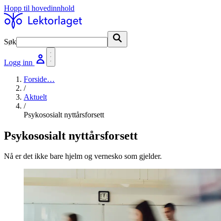
Hopp til hovedinnhold
Søk
Søk
Logg inn
Forside
…
/
Aktuelt
/
Psykososialt nyttårsforsett
Psykososialt nyttårsforsett
Nå er det ikke bare hjelm og vernesko som gjelder.