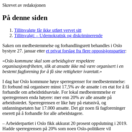
Skrevet av redaksjonen
På denne siden
Tillitsvalgte får ikke utført vervet sitt
Tillitsvalgt: – Udemokratisk og diskriminerende
Saken om medbestemmelse og forhandlingsrett behandles i Oslo
bystyre 27. januar etter
et privat forslag fra flere opposisjonspartier
:
«
Oslo kommune skal som arbeidsgiver respektere
organisasjonsfriheten, slik at ansatte ikke må være organisert i en
bestemt fagforening for å få sine rettigheter ivaretatt
.»
I dag har Oslo kommune høye sperregrenser for medbestemmelse:
Et forbund må organisere minst 17,5% av de ansatte i en etat for å få
forhandle om arbeidstidsavtale. For lokal medbestemmelse er
sperregrensen enda høyere: mer enn 20% av alle ansatte på
arbeidsstedet. Sperregrensen er like høy på etatsnivå, og
utdanningsetaten har 17.000 ansatte. Det gir noen få fagforeninger
enerett på å forhandle for alle arbeidstagere.
– Arbeiderpartiet i Oslo fikk akkurat 20 prosent oppslutning i 2019.
Hadde sperregrensen på 20% som noen Oslo-politikere vil