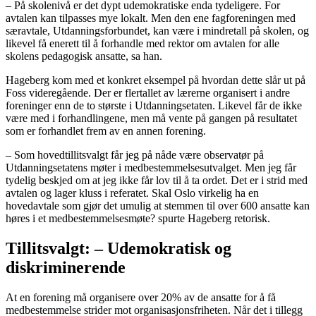
– På skolenivå er det dypt udemokratiske enda tydeligere. For
avtalen kan tilpasses mye lokalt. Men den ene fagforeningen med
særavtale, Utdanningsforbundet, kan være i mindretall på skolen, og
likevel få enerett til å forhandle med rektor om avtalen for alle
skolens pedagogisk ansatte, sa han.
Hageberg kom med et konkret eksempel på hvordan dette slår ut på
Foss videregående. Der er flertallet av lærerne organisert i andre
foreninger enn de to største i Utdanningsetaten. Likevel får de ikke
være med i forhandlingene, men må vente på gangen på resultatet
som er forhandlet frem av en annen forening.
– Som hovedtillitsvalgt får jeg på nåde være observatør på
Utdanningsetatens møter i medbestemmelsesutvalget. Men jeg får
tydelig beskjed om at jeg ikke får lov til å ta ordet. Det er i strid med
avtalen og lager kluss i referatet. Skal Oslo virkelig ha en
hovedavtale som gjør det umulig at stemmen til over 600 ansatte kan
høres i et medbestemmelsesmøte? spurte Hageberg retorisk.
Tillitsvalgt: – Udemokratisk og
diskriminerende
At en forening må organisere over 20% av de ansatte for å få
medbestemmelse strider mot organisasjonsfriheten. Når det i tillegg