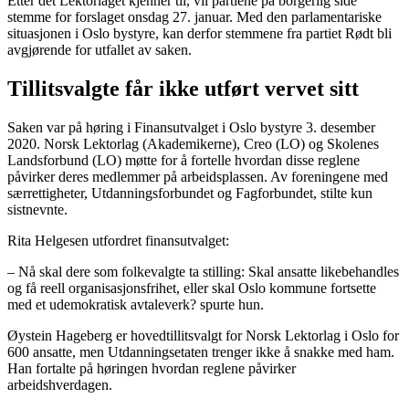
Etter det Lektorlaget kjenner til, vil partiene på borgerlig side
stemme for forslaget onsdag 27. januar. Med den parlamentariske
situasjonen i Oslo bystyre, kan derfor stemmene fra partiet Rødt bli
avgjørende for utfallet av saken.
Tillitsvalgte får ikke utført vervet sitt
Saken var på høring i Finansutvalget i Oslo bystyre 3. desember
2020. Norsk Lektorlag (Akademikerne), Creo (LO) og Skolenes
Landsforbund (LO) møtte for å fortelle hvordan disse reglene
påvirker deres medlemmer på arbeidsplassen. Av foreningene med
særrettigheter, Utdanningsforbundet og Fagforbundet, stilte kun
sistnevnte.
Rita Helgesen utfordret finansutvalget:
– Nå skal dere som folkevalgte ta stilling: Skal ansatte likebehandles
og få reell organisasjonsfrihet, eller skal Oslo kommune fortsette
med et udemokratisk avtaleverk? spurte hun.
Øystein Hageberg er hovedtillitsvalgt for Norsk Lektorlag i Oslo for
600 ansatte, men Utdanningsetaten trenger ikke å snakke med ham.
Han fortalte på høringen hvordan reglene påvirker
arbeidshverdagen.