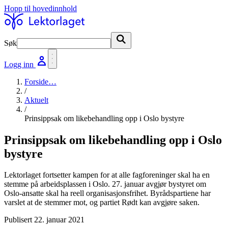
Hopp til hovedinnhold
Søk
Søk
Logg inn
Forside
…
/
Aktuelt
/
Prinsippsak om likebehandling opp i Oslo bystyre
Prinsippsak om likebehandling opp i Oslo
bystyre
Lektorlaget fortsetter kampen for at alle fagforeninger skal ha en
stemme på arbeidsplassen i Oslo. 27. januar avgjør bystyret om
Oslo-ansatte skal ha reell organisasjonsfrihet. Byrådspartiene har
varslet at de stemmer mot, og partiet Rødt kan avgjøre saken.
Publisert
22. januar 2021