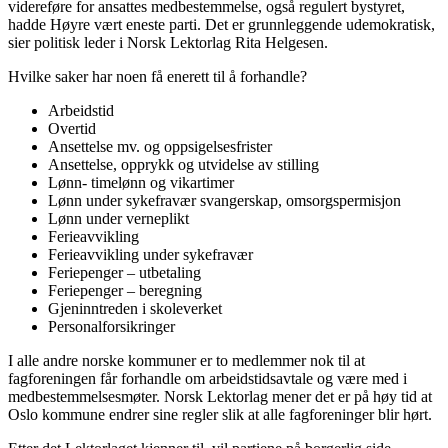
videreføre for ansattes medbestemmelse, også regulert bystyret,
hadde Høyre vært eneste parti. Det er grunnleggende udemokratisk,
sier politisk leder i Norsk Lektorlag Rita Helgesen.
Hvilke saker har noen få enerett til å forhandle?
Arbeidstid
Overtid
Ansettelse mv. og oppsigelsesfrister
Ansettelse, opprykk og utvidelse av stilling
Lønn- timelønn og vikartimer
Lønn under sykefravær svangerskap, omsorgspermisjon
Lønn under verneplikt
Ferieavvikling
Ferieavvikling under sykefravær
Feriepenger – utbetaling
Feriepenger – beregning
Gjeninntreden i skoleverket
Personalforsikringer
I alle andre norske kommuner er to medlemmer nok til at
fagforeningen får forhandle om arbeidstidsavtale og være med i
medbestemmelsesmøter. Norsk Lektorlag mener det er på høy tid at
Oslo kommune endrer sine regler slik at alle fagforeninger blir hørt.