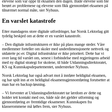
elevene som var oppe til eksamen den dagen. Både elevene som ble
berørt av problemene og elevene som fikk gjennomført eksamen på
tilnærmet normal måte, sier Nyhuus.
En varslet katastrofe
Etter mandagens store digitale utfordringer, har Norsk Lektorlag gitt
tydelig beskjed om at dette er en varslet katastrofe.
– Den digitale infrastrukturen er ikke på plass mange steder. Våre
medlemmer forteller om skoler med underdimensjonerte nettverk og
utdaterte pc-er. Digital infrastruktur er ikke prioritert. Dette har vi
over lang tid varslet om, senest i forbindelse med regjeringens arbeid
med ny digital strategi for skolene, til både Utdanningsdirektoratet,
KS og Kunnskapsdepartementet, understreker Nyhuus.
Norsk Lektorlag har også advart mot å innføre heldigital eksamen,
og har spilt inn at en heldigital eksamensgjennomføring forutsetter at
man har en backup-løsning.
– Vi forventer at Utdanningsdirektoratet tar lærdom av dette og
holder tett kontakt med oss, både når det gjelder utforming og
gjennomføring av fremtidige eksamener. Kunnskapen fra
klasserommene må løftes frem, sier Nyhuus.