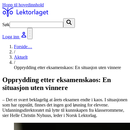
Hopp til hovedinnhold
Søk
Søk
Logg inn
Forside
…
/
Aktuelt
/
Opprydding etter eksamenskaos: En situasjon uten vinnere
Opprydding etter eksamenskaos: En
situasjon uten vinnere
– Det er svært beklagelig at årets eksamen endte i kaos. I situasjonen
som har oppstått, finnes det ingen god løsning for elevene.
Utdanningsdirektoratet må lytte til kunnskapen fra klasserommene,
sier Helle Christin Nyhuus, leder i Norsk Lektorlag.