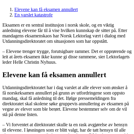
Elevene kan få eksamen annullert
En varslet katastrofe
Eksamen er en sentral institusjon i norsk skole, og en viktig
anledning elevene får til å vise hvilken kunnskap de sitter på. Etter
mandagens eksamenskaos har Norsk Lektorlag vært i dialog med
Utdanningsdirektoratet om situasjonen som har oppstått.
– Elevene trenger trygge, forutsigbare rammer. Det er opprørende og
leit at årets eksamen ikke kunne gi disse rammene, sier Lektorlagets
leder Helle Christin Nyhuus.
Elevene kan få eksamen annullert
Utdanningsdirektoratet har i dag varslet at alle elever som ønsker å
få norskeksamen annullert på grunn av utfordringene som oppsto
mandag, skal få anledning til det. Ifølge pressemeldingen fra
direktoratet skal skolene søke gruppevis annullering av eksamen på
vegne av elever som ble berørt. Elevene bestemmer selv om de vil
stå på denne listen.
– Vi forventet at direktoratet skulle ta en rask avgjørelse av hensyn
til elevene. I løsningen som er blitt valgt, har de tatt hensyn til alle