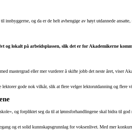
 til innbyggerne, og da er de helt avhengige av høyt utdannede ansatt
ktivt og lokalt på arbeidsplassen, slik det er for Akademikerne k
e
tte med mastergrad eller mer vurderer å skifte jobb det neste året, vise
e lektorer gode nok vilkår, slik at flere velger lektorutdanning og flere v
rene
skole», og forpliktet seg da til at lønnsforhandlingene skal bidra til go
egang og et solid kunnskapsgrunnlag for voksenlivet. Med mer konkurra