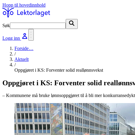
Hopp til hovedinnhold
Søk
Søk
Logg inn
Forside
…
/
Aktuelt
/
Oppgjøret i KS: Forventer solid reallønnsvekst
Oppgjøret i KS: Forventer solid reallønns
– Kommunene må bruke lønnsoppgjøret til å bli mer konkurransedykti