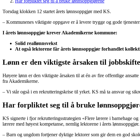
Har forpliktet seg til å bruke lønnsoppgjørene
Torsdag klokken 12 startet årets lønnsoppgjør med KS.
– Kommunenes viktigste oppgave er å levere trygge og gode tjenester
I årets lønnsoppgjør krever Akademikerne kommune:
Solid reallønnsvekst
At også lektorene får årets lønnsoppgjør forhandlet kolle
Lønn er den viktigste årsaken til jobbskift
Høyere lønn er den viktigste årsaken til at én av fire offentlige ansa
fra Akademikerne.
– Vi står også i en rekrutteringskrise til yrket. KS må ta ansvar og sikr
Har forpliktet seg til å bruke lønnsoppgjø
KS signerte i fjor rekrutteringsstrategien «Flere lærere i barnehage og 
lærere med høyest kompetanse, nemlig lektorene i årets lønnsoppgjør.
– Barn og ungdom fortjener dyktige lektorer som gir dem en god skol