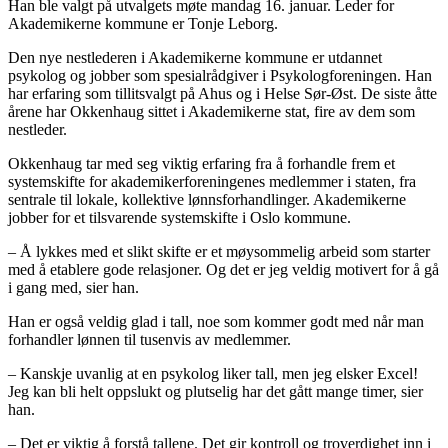
Han ble valgt på utvalgets møte mandag 16. januar. Leder for
Akademikerne kommune er Tonje Leborg.
Den nye nestlederen i Akademikerne kommune er utdannet
psykolog og jobber som spesialrådgiver i Psykologforeningen. Han
har erfaring som tillitsvalgt på Ahus og i Helse Sør-Øst. De siste åtte
årene har Okkenhaug sittet i Akademikerne stat, fire av dem som
nestleder.
Okkenhaug tar med seg viktig erfaring fra å forhandle frem et
systemskifte for akademikerforeningenes medlemmer i staten, fra
sentrale til lokale, kollektive lønnsforhandlinger. Akademikerne
jobber for et tilsvarende systemskifte i Oslo kommune.
– Å lykkes med et slikt skifte er et møysommelig arbeid som starter
med å etablere gode relasjoner. Og det er jeg veldig motivert for å gå
i gang med, sier han.
Han er også veldig glad i tall, noe som kommer godt med når man
forhandler lønnen til tusenvis av medlemmer.
– Kanskje uvanlig at en psykolog liker tall, men jeg elsker Excel!
Jeg kan bli helt oppslukt og plutselig har det gått mange timer, sier
han.
– Det er viktig å forstå tallene. Det gir kontroll og troverdighet inn i