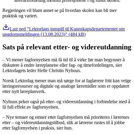
ansvarsfordeling mellom profesjonene i og rundt skolen.
Regjeringen vil blant annet se på hvordan skolen kan bli mer
praktisk og variert.
Last ned
Lektorlags innspill til Kunnskapsdepartementet om
ungdomsmeldingen (13.08.2023)
(
484 kB
)
Sats på relevant etter- og videreutdanning
– Vi mener fagfornyelsen må få tid til å virke før man begynner å
diskutere å endre læreplanene eller fag- og timefordelingen, sier
Lektorlagets leder Helle Christin Nyhuus.
Norsk Lektorlag mener man må sørge for at faglærere fritt kan velge
læringsressurser og digitale og analoge læremidler som er oppdatert
etter nytt læreplanverk.
Nyhuus peker også på etter- og videreutdanning i forbindelse med å
få full effekt av fagfornyelsen.
– Nye temaer og emner etter fagfornyelsen må prioriteres i lærernes
etter – og videreutdanningstilbud, slik at lærerne rustes til å jobbe
etter fagfornyelsen i praksis, sier hun.