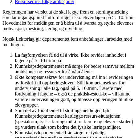
Ressurser må følge ambisjoner
Regjeringen har varslet at de skal legge frem en stortingsmelding
som tar utgangspunkt i utfordringer i skolehverdagen på 5.–10.trinn.
Hovedmålet for meldingen er å bidra til å ivareta og styrke elevenes
motivasjon, mestring, læring og utvikling.
Norsk Lektorlag gir departementet fem anbefalinger i arbeidet med
meldingen:
La fagfornyelsen få tid til å virke. Ikke revider innholdet i
fagene på 5.-10.trinn nå.
Kunnskapsdepartementet må sørge for bedre samsvar mellom
ambisjoner og ressurser for å nå målene.
Økte kompetansekrav for undervisning må inn i revideringen
av forskrift til opplæringsloven. Still kompetansekrav for
undervisning i alle fag, også på 5.-10.trinn. Lærere med
fordypning i fagene – også de praktisk-estetiske – vil kunne
variere undervisningen godt, og tilpasse opplæringen til ulike
elevgrupper.
Som del av forarbeidet til stortingsmeldingen bør
Kunnskapsdepartementet kartlegge ressurs-situasjonen
(spesialrom, fysisk læringsmiljø for lærere og elever i skolen)
og vurdere tiltak som bedrer det fysiske læringsmiljøet.
Kunnskapsdepartementet bør sørge for tydelig