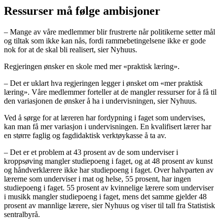
Ressurser må følge ambisjoner
– Mange av våre medlemmer blir frustrerte når politikerne setter mål
og tiltak som ikke kan nås, fordi rammebetingelsene ikke er gode
nok for at de skal bli realisert, sier Nyhuus.
Regjeringen ønsker en skole med mer «praktisk læring».
– Det er uklart hva regjeringen legger i ønsket om «mer praktisk
læring». Våre medlemmer forteller at de mangler ressurser for å få til
den variasjonen de ønsker å ha i undervisningen, sier Nyhuus.
Ved å sørge for at læreren har fordypning i faget som undervises,
kan man få mer variasjon i undervisningen. En kvalifisert lærer har
en større faglig og fagdidaktisk verktøykasse å ta av.
– Det er et problem at 43 prosent av de som underviser i
kroppsøving mangler studiepoeng i faget, og at 48 prosent av kunst
og håndverklærere ikke har studiepoeng i faget. Over halvparten av
lærerne som underviser i mat og helse, 55 prosent, har ingen
studiepoeng i faget. 55 prosent av kvinnelige lærere som underviser
i musikk mangler studiepoeng i faget, mens det samme gjelder 48
prosent av mannlige lærere, sier Nyhuus og viser til tall fra Statistisk
sentralbyrå.