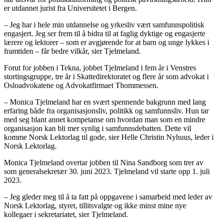
er utdannet jurist fra Universitetet i Bergen.
– Jeg har i hele min utdannelse og yrkesliv vært samfunnspolitisk
engasjert. Jeg ser frem til å bidra til at faglig dyktige og engasjerte
lærere og lektorer – som er avgjørende for at barn og unge lykkes i
framtiden – får bedre vilkår, sier Tjelmeland.
Forut for jobben i Tekna, jobbet Tjelmeland i fem år i Venstres
stortingsgruppe, tre år i Skattedirektoratet og flere år som advokat i
Osloadvokatene og Advokatfirmaet Thommessen.
– Monica Tjelmeland har en svært spennende bakgrunn med lang
erfaring både fra organisasjonsliv, politikk og samfunnsliv. Hun tar
med seg blant annet kompetanse om hvordan man som en mindre
organisasjon kan bli mer synlig i samfunnsdebatten. Dette vil
komme Norsk Lektorlag til gode, sier Helle Christin Nyhuus, leder i
Norsk Lektorlag.
Monica Tjelmeland overtar jobben til Nina Sandborg som trer av
som generalsekretær 30. juni 2023. Tjelmeland vil starte opp 1. juli
2023.
– Jeg gleder meg til å ta fatt på oppgavene i samarbeid med leder av
Norsk Lektorlag, styret, tillitsvalgte og ikke minst mine nye
kollegaer i sekretariatet, sier Tjelmeland.