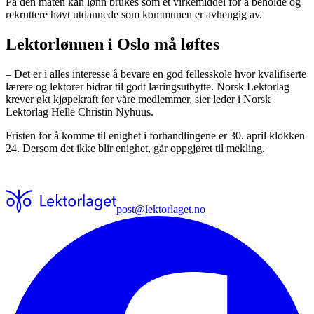
På den måten kan lønn brukes som et virkemiddel for å beholde og
rekruttere høyt utdannede som kommunen er avhengig av.
Lektorlønnen i Oslo må løftes
– Det er i alles interesse å bevare en god fellesskole hvor kvalifiserte
lærere og lektorer bidrar til godt læringsutbytte. Norsk Lektorlag
krever økt kjøpekraft for våre medlemmer, sier leder i Norsk
Lektorlag Helle Christin Nyhuus.
Fristen for å komme til enighet i forhandlingene er 30. april klokken
24. Dersom det ikke blir enighet, går oppgjøret til mekling.
post@lektorlaget.no