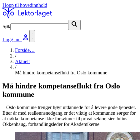
Hopp til hovedinnhold
Søk
Søk
Logg inn
Forside
…
/
Aktuelt
/
Må hindre kompetanseflukt fra Oslo kommune
Må hindre kompetanseflukt fra Oslo
kommune
– Oslo kommune trenger høyt utdannede for å levere gode tjenester.
Etter år med reallønnsnedgang er det viktig at kommunen sørger for
at nøkkelkompetanse ikke forsvinner til privat sektor, sier Julius
Okkenhaug, forhandlingsleder for Akademikerne.