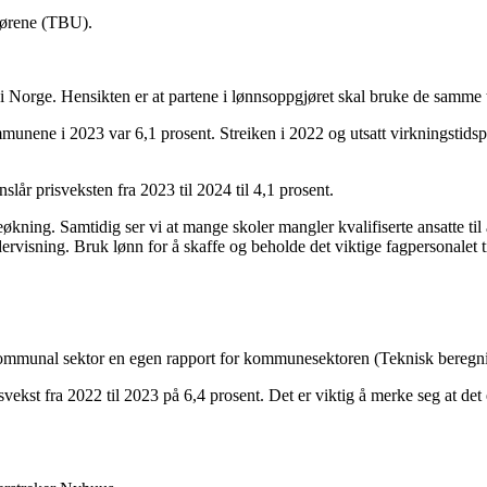
gjørene (TBU).
 i Norge. Hensikten er at partene i lønnsoppgjøret skal bruke de samme t
mmunene i 2023 var 6,1 prosent. Streiken i 2022 og utsatt virkningstids
slår prisveksten fra 2023 til 2024 til 4,1 prosent.
økning. Samtidig ser vi at mange skoler mangler kvalifiserte ansatte til 
ndervisning. Bruk lønn for å skaffe og beholde det viktige fagpersonalet 
 kommunal sektor en egen rapport for kommunesektoren (Teknisk beregni
kst fra 2022 til 2023 på 6,4 prosent. Det er viktig å merke seg at det er