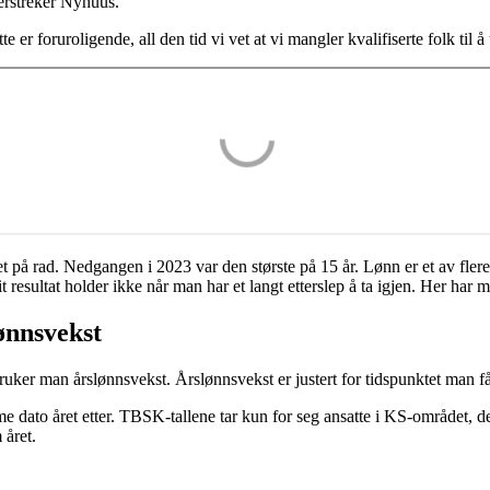
erstreker Nyhuus.
tte er foruroligende, all den tid vi vet at vi mangler kvalifiserte folk til 
t på rad. Nedgangen i 2023 var den største på 15 år. Lønn er et av fler
esultat holder ikke når man har et langt etterslep å ta igjen. Her har m
ønnsvekst
ker man årslønnsvekst. Årslønnsvekst er justert for tidspunktet man få
me dato året etter. TBSK-tallene tar kun for seg ansatte i KS-området, det
 året.