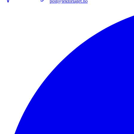
post@lektorlaget.no