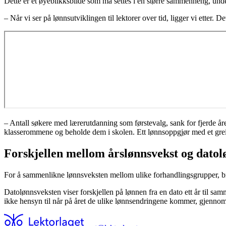
Dette er et øyeblikksbilde som må settes i en større sammenheng, und
– Når vi ser på lønnsutviklingen til lektorer over tid, ligger vi etter. De
– Antall søkere med lærerutdanning som førstevalg, sank for fjerde åre
klasserommene og beholde dem i skolen. Ett lønnsoppgjør med et greit r
Forskjellen mellom årslønnsvekst og datol
For å sammenlikne lønnsveksten mellom ulike forhandlingsgrupper, bru
Datolønnsveksten viser forskjellen på lønnen fra en dato ett år til sam
ikke hensyn til når på året de ulike lønnsendringene kommer, gjennom