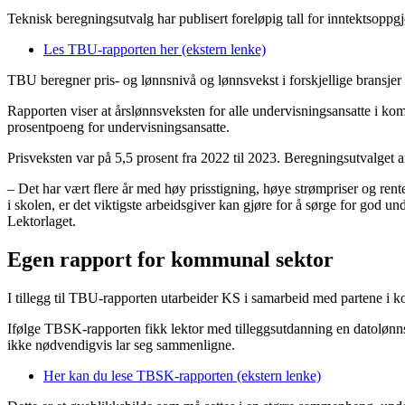
Teknisk beregningsutvalg har publisert foreløpig tall for inntektsopp
Les TBU-rapporten her (ekstern lenke)
TBU beregner pris- og lønnsnivå og lønnsvekst i forskjellige bransjer
Rapporten viser at årslønnsveksten for alle undervisningsansatte i ko
prosentpoeng for undervisningsansatte.
Prisveksten var på 5,5 prosent fra 2022 til 2023. Beregningsutvalget an
– Det har vært flere år med høy prisstigning, høye strømpriser og rente
i skolen, er det viktigste arbeidsgiver kan gjøre for å sørge for god u
Lektorlaget.
Egen rapport for kommunal sektor
I tillegg til TBU-rapporten utarbeider KS i samarbeid med partene i
Ifølge TBSK-rapporten fikk lektor med tilleggsutdanning en datolønnsve
ikke nødvendigvis lar seg sammenligne.
Her kan du lese TBSK-rapporten (ekstern lenke)