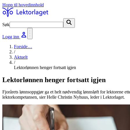
Hopp til hovedinnhold
Søk
Søk
Logg inn
Forside
…
/
Aktuelt
/
Lektorlønnen henger fortsatt igjen
Lektorlønnen henger fortsatt igjen
Fjorårets lønnsoppgjør ga et helt nødvendig lønnsløft for lektorene et
lektorkompetansen, sier Helle Christin Nyhuus, leder i Lektorlaget.