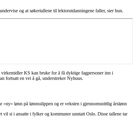
å undervise og at søkertallene til lektorutdanningene faller, sier hun.
e virkemidler KS kan bruke for å få dyktige fagpersoner inn i
an fortsatt en vei å gå, understreker Nyhuus.
r «ny» lønn på lønnsslippen og er veksten i gjennomsnittlig årslønn
 vil si i ansatte i fylker og kommuner unntatt Oslo. Disse tallene tar