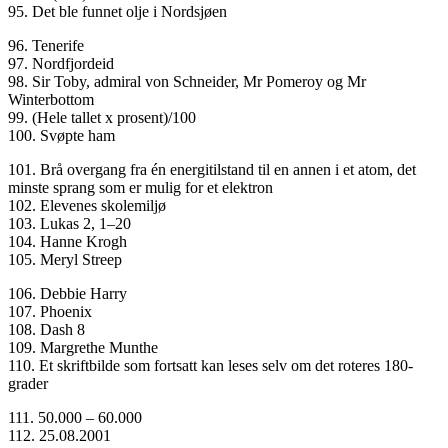
95. Det ble funnet olje i Nordsjøen
96. Tenerife
97. Nordfjordeid
98. Sir Toby, admiral von Schneider, Mr Pomeroy og Mr
Winterbottom
99. (Hele tallet x prosent)/100
100. Svøpte ham
101. Brå overgang fra én energitilstand til en annen i et atom, det
minste sprang som er mulig for et elektron
102. Elevenes skolemiljø
103. Lukas 2, 1–20
104. Hanne Krogh
105. Meryl Streep
106. Debbie Harry
107. Phoenix
108. Dash 8
109. Margrethe Munthe
110. Et skriftbilde som fortsatt kan leses selv om det roteres 180-
grader
111. 50.000 – 60.000
112. 25.08.2001