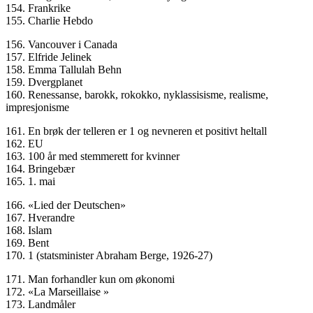
154. Frankrike
155. Charlie Hebdo
156. Vancouver i Canada
157. Elfride Jelinek
158. Emma Tallulah Behn
159. Dvergplanet
160. Renessanse, barokk, rokokko, nyklassisisme, realisme,
impresjonisme
161. En brøk der telleren er 1 og nevneren et positivt heltall
162. EU
163. 100 år med stemmerett for kvinner
164. Bringebær
165. 1. mai
166. «Lied der Deutschen»
167. Hverandre
168. Islam
169. Bent
170. 1 (statsminister Abraham Berge, 1926-27)
171. Man forhandler kun om økonomi
172. «La Marseillaise »
173. Landmåler