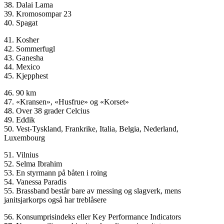
38. Dalai Lama
39. Kromosompar 23
40. Spagat
41. Kosher
42. Sommerfugl
43. Ganesha
44. Mexico
45. Kjepphest
46. 90 km
47. «Kransen», «Husfrue» og «Korset»
48. Over 38 grader Celcius
49. Eddik
50. Vest-Tyskland, Frankrike, Italia, Belgia, Nederland,
Luxembourg
51. Vilnius
52. Selma Ibrahim
53. En styrmann på båten i roing
54. Vanessa Paradis
55. Brassband består bare av messing og slagverk, mens
janitsjarkorps også har treblåsere
56. Konsumprisindeks eller Key Performance Indicators