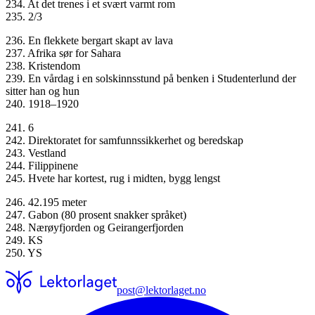
234. At det trenes i et svært varmt rom
235. 2/3
236. En flekkete bergart skapt av lava
237. Afrika sør for Sahara
238. Kristendom
239. En vårdag i en solskinnsstund på benken i Studenterlund der
sitter han og hun
240. 1918–1920
241. 6
242. Direktoratet for samfunnssikkerhet og beredskap
243. Vestland
244. Filippinene
245. Hvete har kortest, rug i midten, bygg lengst
246. 42.195 meter
247. Gabon (80 prosent snakker språket)
248. Nærøyfjorden og Geirangerfjorden
249. KS
250. YS
post@lektorlaget.no