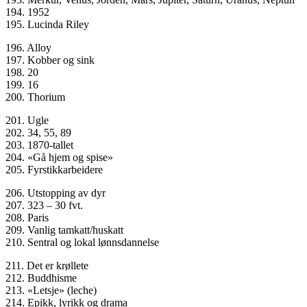
194. 1952
195. Lucinda Riley
196. Alloy
197. Kobber og sink
198. 20
199. 16
200. Thorium
201. Ugle
202. 34, 55, 89
203. 1870-tallet
204. «Gå hjem og spise»
205. Fyrstikkarbeidere
206. Utstopping av dyr
207. 323 – 30 fvt.
208. Paris
209. Vanlig tamkatt/huskatt
210. Sentral og lokal lønnsdannelse
211. Det er krøllete
212. Buddhisme
213. «Letsje» (leche)
214. Epikk, lyrikk og drama