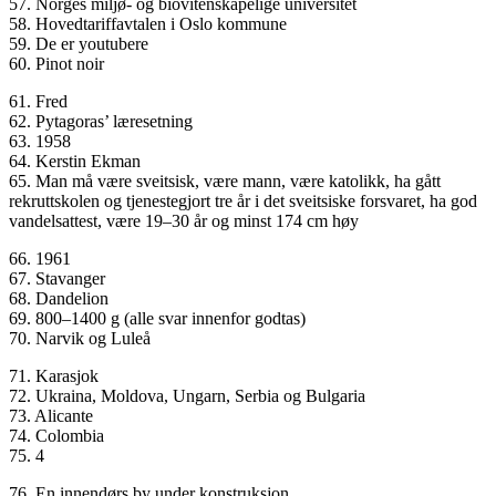
57. Norges miljø- og biovitenskapelige universitet
58. Hovedtariffavtalen i Oslo kommune
59. De er youtubere
60. Pinot noir
61. Fred
62. Pytagoras’ læresetning
63. 1958
64. Kerstin Ekman
65. Man må være sveitsisk, være mann, være katolikk, ha gått
rekruttskolen og tjenestegjort tre år i det sveitsiske forsvaret, ha god
vandelsattest, være 19–30 år og minst 174 cm høy
66. 1961
67. Stavanger
68. Dandelion
69. 800–1400 g (alle svar innenfor godtas)
70. Narvik og Luleå
71. Karasjok
72. Ukraina, Moldova, Ungarn, Serbia og Bulgaria
73. Alicante
74. Colombia
75. 4
76. En innendørs by under konstruksjon