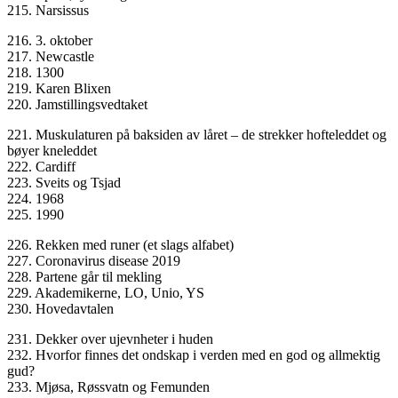
215. Narsissus
216. 3. oktober
217. Newcastle
218. 1300
219. Karen Blixen
220. Jamstillingsvedtaket
221. Muskulaturen på baksiden av låret – de strekker hofteleddet og
bøyer kneleddet
222. Cardiff
223. Sveits og Tsjad
224. 1968
225. 1990
226. Rekken med runer (et slags alfabet)
227. Coronavirus disease 2019
228. Partene går til mekling
229. Akademikerne, LO, Unio, YS
230. Hovedavtalen
231. Dekker over ujevnheter i huden
232. Hvorfor finnes det ondskap i verden med en god og allmektig
gud?
233. Mjøsa, Røssvatn og Femunden