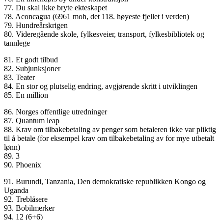
77. Du skal ikke bryte ekteskapet
78. Aconcagua (6961 moh, det 118. høyeste fjellet i verden)
79. Hundreårskrigen
80. Videregående skole, fylkesveier, transport, fylkesbibliotek og
tannlege
81. Et godt tilbud
82. Subjunksjoner
83. Teater
84. En stor og plutselig endring, avgjørende skritt i utviklingen
85. En million
86. Norges offentlige utredninger
87. Quantum leap
88. Krav om tilbakebetaling av penger som betaleren ikke var pliktig
til å betale (for eksempel krav om tilbakebetaling av for mye utbetalt
lønn)
89. 3
90. Phoenix
91. Burundi, Tanzania, Den demokratiske republikken Kongo og
Uganda
92. Treblåsere
93. Bobilmerker
94. 12 (6+6)