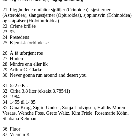
21. Pigghudene omfatter sjøliljer (Crinoidea), sjøstjerner
(Asteroidea), slangestjerner (Opiuroidea), sjøpinnsvin (Echinoidea)
og sjøpølser (Holothurioidea).
22. Crème brûlée
23. 95
24. Presedens
25. Kjemisk forbindelse
26. Å få ufortjent ros
27. Huden
28. Mindre enn eller lik
29. Arthur C. Clarke
30. Never gonna run around and desert you
31. 622 e.Kr.
32. Cirka 3,8 liter (eksakt 3,78541)
33. 1984
34. 1455 til 1485
35. Gina Krog, Sigrid Undset, Sonja Ludvigsen, Halldis Moren
Vesaas, Wenche Foss, Grete Waitz, Kim Friele, Rosemarie Köhn,
Shabana Rehman
36. Fluor
37. Vitamin K