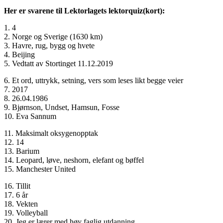
Her er svarene til Lektorlagets lektorquiz(kort):
1. 4
2. Norge og Sverige (1630 km)
3. Havre, rug, bygg og hvete
4. Beijing
5. Vedtatt av Stortinget 11.12.2019
6. Et ord, uttrykk, setning, vers som leses likt begge veier
7. 2017
8. 26.04.1986
9. Bjørnson, Undset, Hamsun, Fosse
10. Eva Sannum
11. Maksimalt oksygenopptak
12. 14
13. Barium
14. Leopard, løve, neshorn, elefant og bøffel
15. Manchester United
16. Tillit
17. 6 år
18. Vekten
19. Volleyball
20. Jeg er lærer med høy faglig utdanning