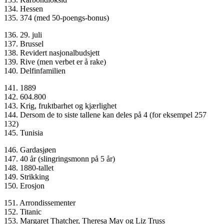
134. Hessen
135. 374 (med 50-poengs-bonus)
136. 29. juli
137. Brussel
138. Revidert nasjonalbudsjett
139. Rive (men verbet er å rake)
140. Delfinfamilien
141. 1889
142. 604.800
143. Krig, fruktbarhet og kjærlighet
144. Dersom de to siste tallene kan deles på 4 (for eksempel 257
132)
145. Tunisia
146. Gardasjøen
147. 40 år (slingringsmonn på 5 år)
148. 1880-tallet
149. Strikking
150. Erosjon
151. Arrondissementer
152. Titanic
153. Margaret Thatcher, Theresa May og Liz Truss