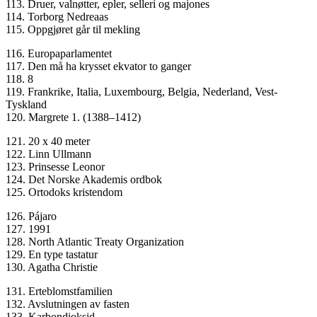
113. Druer, valnøtter, epler, selleri og majones
114. Torborg Nedreaas
115. Oppgjøret går til mekling
116. Europaparlamentet
117. Den må ha krysset ekvator to ganger
118. 8
119. Frankrike, Italia, Luxembourg, Belgia, Nederland, Vest-
Tyskland
120. Margrete 1. (1388–1412)
121. 20 x 40 meter
122. Linn Ullmann
123. Prinsesse Leonor
124. Det Norske Akademis ordbok
125. Ortodoks kristendom
126. Pájaro
127. 1991
128. North Atlantic Treaty Organization
129. En type tastatur
130. Agatha Christie
131. Erteblomstfamilien
132. Avslutningen av fasten
133. Karbondioksid