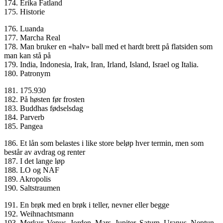
174. Erika Fatland
175. Historie
176. Luanda
177. Marcha Real
178. Man bruker en «halv» ball med et hardt brett på flatsiden som
man kan stå på
179. India, Indonesia, Irak, Iran, Irland, Island, Israel og Italia.
180. Patronym
181. 175.930
182. På høsten før frosten
183. Buddhas fødselsdag
184. Parverb
185. Pangea
186. Et lån som belastes i like store beløp hver termin, men som
består av avdrag og renter
187. I det lange løp
188. LO og NAF
189. Akropolis
190. Saltstraumen
191. En brøk med en brøk i teller, nevner eller begge
192. Weihnachtsmann
193. Merkur, Venus, Jorden, Mars, Jupiter, Saturn, Uranus, Neptun