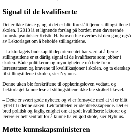
Signal til de kvalifiserte
Det er ikke første gang at det er blitt foreslått fjerne stillingstitlene i
skolen. I 2013 lå et lignende forslag på bordet, men daværende
kunnskapsminister Kristin Halvorsen ble overbevist den gang også
av Lektorlaget om å beholde stillingstitlene.
– Lektorlagets budskap til departementet har vært at å fjerne
stillingstitlene er et dårlig signal til de kvalifiserte som jobber i
skolen. Både politikerne og myndighetene må heie frem
lærerstatusen og kravene til kvalifikasjoner i skolen, og ta eierskap
til stillingstitlene i skolen, sier Nyhuus.
Denne uken ble forskriftene til opplæringsloven vedtatt, og
Lektorlaget kunne lese at stillingstitlene ikke ble strøket likevel.
– Dette er svært gode nyheter, og vi er fornøyde med at vi er blitt
lyttet til i denne saken. Lektortittelen er identitetsskapende. Det er
bred politisk og faglig enighet om at godt kvalifiserte lektorer og
lærere er helt sentralt for å kunne ha en god skole, sier Nyhuus.
Møtte kunnskapsministeren