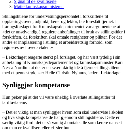
Signal til de kvalifiserte
Møtte kunnskapsministeren
Stillingstitlene for undervisningspersonalet i forskriftene til
opplæringsloven, adjunkt, lærer og lektor, ble foreslått fjernet. I
høringsforslaget fra Kunnskapsdepartementet var argumentene at
«det er unødvendig å regulere anbefalinger til bruk av stillingstitler i
forskriften, da forskriften skal omtale rettigheter og plikter. For det
andre er innplassering i stilling et arbeidsrettslig forhold, som
reguleres av hovedavtalen.»
– Lektorlaget reagerte sterkt på forslaget, og har vært tydelig i sin
anbefaling til Kunnskapsdepartementet og kunnskapsminister Kari
Nessa Nordtun at det er en svært dårlig idé å fjerne stillingstitlene
med et pennestrøk, sier Helle Christin Nyhuus, leder i Lektorlaget.
Synliggjør kompetanse
Hun peker på at det vil være uheldig å overlate stillingstitler til
tariffavtalene.
– Det er viktig at man synliggjør hvem som skal undervise i skolen
og hva slags kompetanse de har gjennom stillingstitlene. Dette er
særlig viktig fordi det er så vanlig å omtale alle som lærere uansett
om man er kvalifisert eller ei, sier hun.