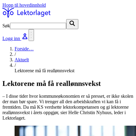
Hopp til hovedinnhold
Søk
Søk
Logg inn
Forside
…
/
Aktuelt
/
Lektorene må få reallønnsvekst
Lektorene må få reallønnsvekst
– I disse tider hvor kommuneøkonomien er så presset, er ikke skolen
der man bør spare. Vi trenger all den arbeidskraften vi kan få i
fremtiden. Da må KS verdsette lektorkompetansen og gi lektorene
reallønnsvekst i årets oppgjør, sier Helle Christin Nyhuus, leder i
Lektorlaget.