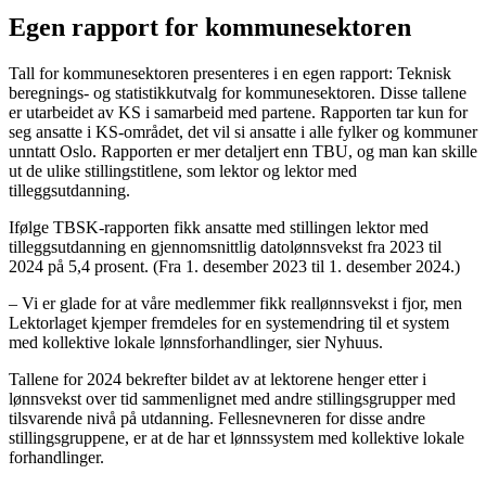
Egen rapport for kommunesektoren
Tall for kommunesektoren presenteres i en egen rapport: Teknisk
beregnings- og statistikkutvalg for kommunesektoren. Disse tallene
er utarbeidet av KS i samarbeid med partene. Rapporten tar kun for
seg ansatte i KS-området, det vil si ansatte i alle fylker og kommuner
unntatt Oslo. Rapporten er mer detaljert enn TBU, og man kan skille
ut de ulike stillingstitlene, som lektor og lektor med
tilleggsutdanning.
Ifølge TBSK-rapporten fikk ansatte med stillingen lektor med
tilleggsutdanning en gjennomsnittlig datolønnsvekst fra 2023 til
2024 på 5,4 prosent. (Fra 1. desember 2023 til 1. desember 2024.)
– Vi er glade for at våre medlemmer fikk reallønnsvekst i fjor, men
Lektorlaget kjemper fremdeles for en systemendring til et system
med kollektive lokale lønnsforhandlinger, sier Nyhuus.
Tallene for 2024 bekrefter bildet av at lektorene henger etter i
lønnsvekst over tid sammenlignet med andre stillingsgrupper med
tilsvarende nivå på utdanning. Fellesnevneren for disse andre
stillingsgruppene, er at de har et lønnssystem med kollektive lokale
forhandlinger.