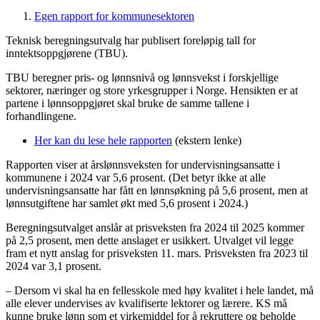
Egen rapport for kommunesektoren
Teknisk beregningsutvalg har publisert foreløpig tall for
inntektsoppgjørene (TBU).
TBU beregner pris- og lønnsnivå og lønnsvekst i forskjellige
sektorer, næringer og store yrkesgrupper i Norge. Hensikten er at
partene i lønnsoppgjøret skal bruke de samme tallene i
forhandlingene.
Her kan du lese hele rapporten
(ekstern lenke)
Rapporten viser at årslønnsveksten for undervisningsansatte i
kommunene i 2024 var 5,6 prosent. (Det betyr ikke at alle
undervisningsansatte har fått en lønnsøkning på 5,6 prosent, men at
lønnsutgiftene har samlet økt med 5,6 prosent i 2024.)
Beregningsutvalget anslår at prisveksten fra 2024 til 2025 kommer
på 2,5 prosent, men dette anslaget er usikkert. Utvalget vil legge
fram et nytt anslag for prisveksten 11. mars. Prisveksten fra 2023 til
2024 var 3,1 prosent.
– Dersom vi skal ha en fellesskole med høy kvalitet i hele landet, må
alle elever undervises av kvalifiserte lektorer og lærere. KS må
kunne bruke lønn som et virkemiddel for å rekruttere og beholde