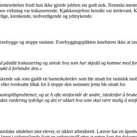
irettesettelser fordi hun ikke gjorde jobben sin godt nok. Nemnda mente
ingenes virkning var trakasserende. Kjøkkensjefens hensikt var irrelevant.
vorlige, krenkende, nedverdigende og ydmykende.
å forebygge og stoppe rasisme. Forebyggingsplikten innebærer ikke at ra
 med påstått trakassering og utrede hva som har skjedd og komme med fors
rsøkt å forhindre den.»
kkende sak som gjaldt en barneskoleelev som ble utsatt for rasistisk mo
er iverksatte tiltak for å stoppe den rasismen jenta ble utsatt for.
samspillsproblemer, og at A ofte misforstår de andre, istedenfor å bruke
as vurdering tydelige og det er uklart hva som skal være mulig å misfors
istiske uttalelser mot elever, er sikker arbeidsrett. Lærere har en åpenba
en lærer i videregående ilagt en ordensstraff etter at retten fant det doku