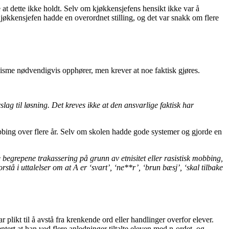
 at dette ikke holdt. Selv om kjøkkensjefens hensikt ikke var å
 Kjøkkensjefen hadde en overordnet stilling, og det var snakk om flere
sisme nødvendigvis opphører, men krever at noe faktisk gjøres.
lag til løsning. Det kreves ikke at den ansvarlige faktisk har
bbing over flere år. Selv om skolen hadde gode systemer og gjorde en
 begrepene trakassering på grunn av etnisitet eller rasistisk mobbing,
tå i uttalelser om at A er ‘svart’, ‘ne**r’, ‘brun bæsj’, ‘skal tilbake
r plikt til å avstå fra krenkende ord eller handlinger overfor elever.
mentert at han ved flere anledninger tiltalte eleven med n-ordet, og