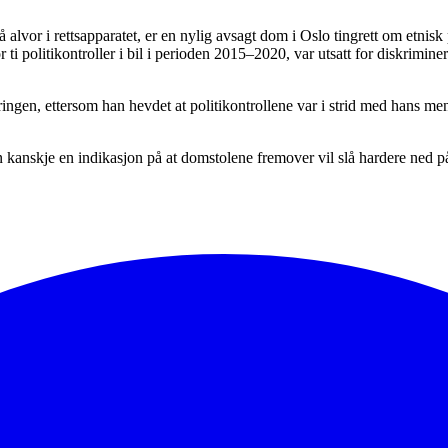
å alvor i rettsapparatet, er en nylig avsagt dom i Oslo tingrett om etnis
 ti politikontroller i bil i perioden 2015–2020, var utsatt for diskrimin
ngen, ettersom han hevdet at politikontrollene var i strid med hans mennes
 kanskje en indikasjon på at domstolene fremover vil slå hardere ned på 