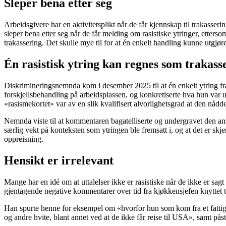
Sleper bena etter seg
Arbeidsgivere har en aktivitetsplikt når de får kjennskap til trakasse
sleper bena etter seg når de får melding om rasistiske ytringer, etter
trakassering. Det skulle mye til for at én enkelt handling kunne utgjøre
Én rasistisk ytring kan regnes som trakass
Diskrimineringsnemnda kom i desember 2025 til at én enkelt ytring fra 
forskjellsbehandling på arbeidsplassen, og konkretiserte hva hun var 
«rasismekortet» var av en slik kvalifisert alvorlighetsgrad at den nådde
Nemnda viste til at kommentaren bagatelliserte og undergravet den ans
særlig vekt på konteksten som ytringen ble fremsatt i, og at det er sk
oppreisning.
Hensikt er irrelevant
Mange har en idé om at uttalelser ikke er rasistiske når de ikke er sa
gjentagende negative kommentarer over tid fra kjøkkensjefen knyttet ti
Han spurte henne for eksempel om «hvorfor hun som kom fra et fattig l
og andre hvite, blant annet ved at de ikke får reise til USA», samt p