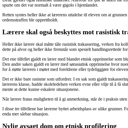
spurte om det var normalt å være gigolo i hjemlandet.
Retten syntes heller ikke at lærerens uttalelse til eleven om at grunnen 
ordensstraffen ble opprettholdt.
Lærere skal også beskyttes mot rasistisk t
Heller ikke lærere skal måtte tåle rasistisk trakassering, verken fra kol
dette på alvor og heller ikke fremstår som spesielt handlingsrettede fo
Det ene tilfellet gjaldt en lærer med blandet etnisk opprinnelse som b
Den andre saken gjaldt en lærer med sørasiatisk opprinnelse hvor noe
for å støtte læreren i møtet med foreldrene eller tydeliggjøre for elev
Det er ikke bare rasisme som utfordrer. I en sak som gjaldt trakassering
lærerens klasse, hadde skoleledelsen verken evne eller vilje til å få s
mente at dette kunne eskalere situasjonene.
Når lærere fratas muligheten til å gi anmerkning, står de i praksis uten
I disse tre tilfellene har lærerne byttet arbeidsplass av ulike grunner. 
enda mer sårbar situasjon.
Nylig avsagt dom om etnisk profilering