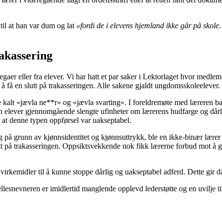
til at han var dum og lat
«fordi de i elevens hjemland ikke går på skole.
rakassering
legaer eller fra elever. Vi har hatt et par saker i Lektorlaget hvor medle
r å få en slutt på trakasseringen. Alle sakene gjaldt ungdomsskoleelever.
le kalt «jævla ne**r» og «jævla svarting». I foreldremøte med læreren ba
n elever gjennomgående slengte ufinheter om lærerens hudfarge og dårl
en at denne typen oppførsel var uakseptabel.
 på grunn av kjønnsidentitet og kjønnsuttrykk, ble en ikke-binær lærer ut
lutt på trakasseringen. Oppsiktsvekkende nok fikk lærerne forbud mot å g
 virkemidler til å kunne stoppe dårlig og uakseptabel adferd. Dette gir då
Fellesnevneren er imidlertid manglende opplevd lederstøtte og en uvilje til