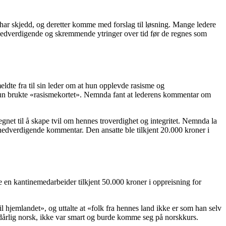
m har skjedd, og deretter komme med forslag til løsning. Mange ledere
tte nedverdigende og skremmende ytringer over tid før de regnes som
eldte fra til sin leder om at hun opplevde rasisme og
m hun brukte «rasismekortet». Nemnda fant at lederens kommentar om
net til å skape tvil om hennes troverdighet og integritet. Nemnda la
k nedverdigende kommentar. Den ansatte ble tilkjent 20.000 kroner i
le en kantinemedarbeider tilkjent 50.000 kroner i oppreisning for
 hjemlandet», og uttalte at «folk fra hennes land ikke er som han selv
t dårlig norsk, ikke var smart og burde komme seg på norskkurs.