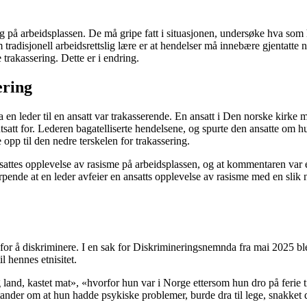
ring på arbeidsplassen. De må gripe fatt i situasjonen, undersøke hva so
som tradisjonell arbeidsrettslig lære er at hendelser må innebære gjenta
 trakassering. Dette er i endring.
ering
en leder til en ansatt var trakasserende. En ansatt i Den norske kirke m
utsatt for. Lederen bagatelliserte hendelsene, og spurte den ansatte o
 opp til den nedre terskelen for trakassering.
attes opplevelse av rasisme på arbeidsplassen, og at kommentaren var eg
jerpende at en leder avfeier en ansatts opplevelse av rasisme med en sli
gt for å diskriminere. I en sak for Diskrimineringsnemnda fra mai 2025 b
l hennes etnisitet.
and, kastet mat», «hvorfor hun var i Norge ettersom hun dro på ferie til
åstander om at hun hadde psykiske problemer, burde dra til lege, snakke