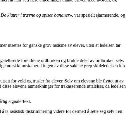
 De klatrer i trærne og spiser bananer»
, var spesielt sjarmerende, og
mmer utsettes for ganske grov rasisme av elever, uten at ledelsen tar
gatelliserte foreldrene ordbruken og brukte deler av ordbruken selv.
ige norskkunnskaper. I ingen av disse sakene grep skoleledelsen inn
satt for vold og trusler fra elever. Selv om elevene ble flyttet ut av
i disse elevene anmerkninger for trakasserende uttalelser, da ledelsen
rlig signaleffekt.
 å ta rasistisk diskriminering videre for dermed å sette seg selv i en