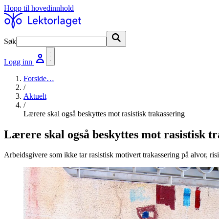
Hopp til hovedinnhold
Søk
Søk
Logg inn
Forside
…
/
Aktuelt
/
Lærere skal også beskyttes mot rasistisk trakassering
Lærere skal også beskyttes mot rasistisk t
Arbeidsgivere som ikke tar rasistisk motivert trakassering på alvor, risi