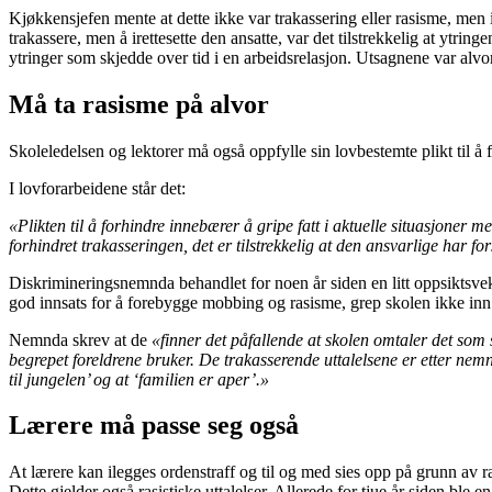
Kjøkkensjefen mente at dette ikke var trakassering eller rasisme, men 
trakassere, men å irettesette den ansatte, var det tilstrekkelig at ytr
ytringer som skjedde over tid i en arbeidsrelasjon. Utsagnene var al
Må ta rasisme på alvor
Skoleledelsen og lektorer må også oppfylle sin lovbestemte plikt til 
I lovforarbeidene står det:
«Plikten til å forhindre innebærer å gripe fatt i aktuelle situasjoner
forhindret trakasseringen, det er tilstrekkelig at den ansvarlige har fo
Diskrimineringsnemnda behandlet for noen år siden en litt oppsiktsve
god innsats for å forebygge mobbing og rasisme, grep skolen ikke inn ell
Nemnda skrev at de
«finner det påfallende at skolen omtaler det som 
begrepet foreldrene bruker. De trakasserende uttalelsene er etter nemnd
til jungelen’ og at ‘familien er aper’.»
Lærere må passe seg også
At lærere kan ilegges ordenstraff og til og med sies opp på grunn av ras
Dette gjelder også rasistiske uttalelser. Allerede for tjue år siden ble 