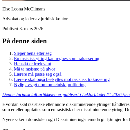
Else Leona McClimans
Advokat og leder av juridisk kontor
Publisert
3. mars 2026
På denne siden
Sleper bena etter seg
Én rasistisk ytring kan regnes som trakassering
Hensikt er irrelevant
Må ta rasisme på alvor
Lærere må passe seg også
Lærere skal også beskyttes mot rasistisk trakassering
Nylig avsagt dom om etnisk profilering
Denne Juridisk talt-artikkelen er publisert i Lektorbladet #1 2026 (len
Hvordan skal rasistiske eller andre diskriminerende ytringer håndteres
som er eller oppfattes som en rasistisk eller diskriminerende ytring. Der
Nyere saker i domstolen og i Diskrimineringsnemnda gir føringer for