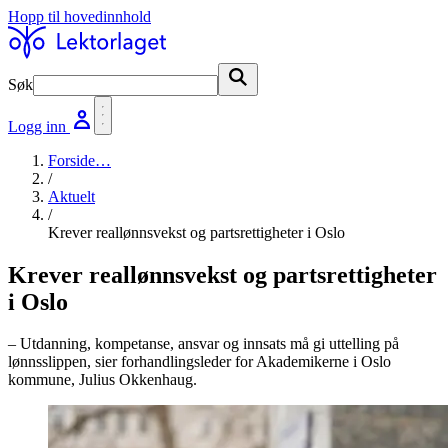
Hopp til hovedinnhold
Søk
Søk
Logg inn
Forside
…
/
Aktuelt
/
Krever reallønnsvekst og partsrettigheter i Oslo
Krever reallønnsvekst og partsrettigheter
i Oslo
– Utdanning, kompetanse, ansvar og innsats må gi uttelling på
lønnsslippen, sier forhandlingsleder for Akademikerne i Oslo
kommune, Julius Okkenhaug.