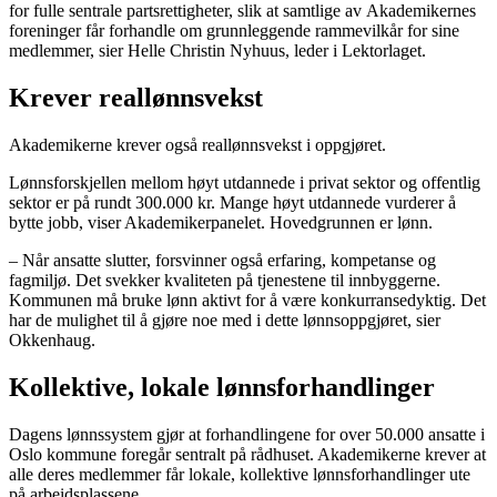
for fulle sentrale partsrettigheter, slik at samtlige av Akademikernes
foreninger får forhandle om grunnleggende rammevilkår for sine
medlemmer, sier Helle Christin Nyhuus, leder i Lektorlaget.
Krever reallønnsvekst
Akademikerne krever også reallønnsvekst i oppgjøret.
Lønnsforskjellen mellom høyt utdannede i privat sektor og offentlig
sektor er på rundt 300.000 kr. Mange høyt utdannede vurderer å
bytte jobb, viser Akademikerpanelet. Hovedgrunnen er lønn.
– Når ansatte slutter, forsvinner også erfaring, kompetanse og
fagmiljø. Det svekker kvaliteten på tjenestene til innbyggerne.
Kommunen må bruke lønn aktivt for å være konkurransedyktig. Det
har de mulighet til å gjøre noe med i dette lønnsoppgjøret, sier
Okkenhaug.
Kollektive, lokale lønnsforhandlinger
Dagens lønnssystem gjør at forhandlingene for over 50.000 ansatte i
Oslo kommune foregår sentralt på rådhuset. Akademikerne krever at
alle deres medlemmer får lokale, kollektive lønnsforhandlinger ute
på arbeidsplassene.