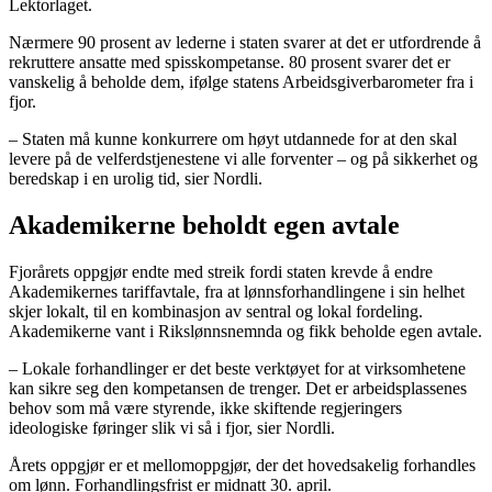
Lektorlaget.
Nærmere 90 prosent av lederne i staten svarer at det er utfordrende å
rekruttere ansatte med spisskompetanse. 80 prosent svarer det er
vanskelig å beholde dem, ifølge statens Arbeidsgiverbarometer fra i
fjor.
– Staten må kunne konkurrere om høyt utdannede for at den skal
levere på de velferdstjenestene vi alle forventer – og på sikkerhet og
beredskap i en urolig tid, sier Nordli.
Akademikerne beholdt egen avtale
Fjorårets oppgjør endte med streik fordi staten krevde å endre
Akademikernes tariffavtale, fra at lønnsforhandlingene i sin helhet
skjer lokalt, til en kombinasjon av sentral og lokal fordeling.
Akademikerne vant i Rikslønnsnemnda og fikk beholde egen avtale.
– Lokale forhandlinger er det beste verktøyet for at virksomhetene
kan sikre seg den kompetansen de trenger. Det er arbeidsplassenes
behov som må være styrende, ikke skiftende regjeringers
ideologiske føringer slik vi så i fjor, sier Nordli.
Årets oppgjør er et mellomoppgjør, der det hovedsakelig forhandles
om lønn. Forhandlingsfrist er midnatt 30. april.