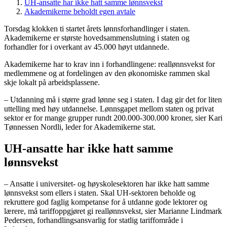
UH-ansatte har ikke hatt samme lønnsvekst
Akademikerne beholdt egen avtale
Torsdag klokken ti startet årets lønnsforhandlinger i staten.
Akademikerne er største hovedsammenslutning i staten og
forhandler for i overkant av 45.000 høyt utdannede.
Akademikerne har to krav inn i forhandlingene: reallønnsvekst for
medlemmene og at fordelingen av den økonomiske rammen skal
skje lokalt på arbeidsplassene.
– Utdanning må i større grad lønne seg i staten. I dag gir det for liten
uttelling med høy utdannelse. Lønnsgapet mellom staten og privat
sektor er for mange grupper rundt 200.000-300.000 kroner, sier Kari
Tønnessen Nordli, leder for Akademikerne stat.
UH-ansatte har ikke hatt samme
lønnsvekst
– Ansatte i universitet- og høyskolesektoren har ikke hatt samme
lønnsvekst som ellers i staten. Skal UH-sektoren beholde og
rekruttere god faglig kompetanse for å utdanne gode lektorer og
lærere, må tariffoppgjøret gi reallønnsvekst, sier Marianne Lindmark
Pedersen, forhandlingsansvarlig for statlig tariffområde i