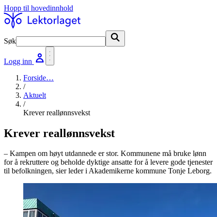
Hopp til hovedinnhold
Søk
Søk
Logg inn
Forside
…
/
Aktuelt
/
Krever reallønnsvekst
Krever reallønnsvekst
– Kampen om høyt utdannede er stor. Kommunene må bruke lønn
for å rekruttere og beholde dyktige ansatte for å levere gode tjenester
til befolkningen, sier leder i Akademikerne kommune Tonje Leborg.