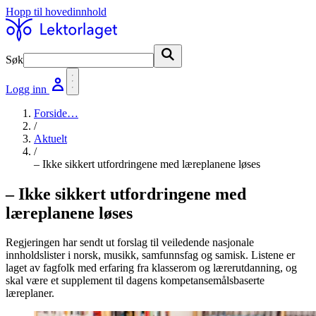
Hopp til hovedinnhold
Søk
Søk
Logg inn
Forside
…
/
Aktuelt
/
– Ikke sikkert utfordringene med læreplanene løses
– Ikke sikkert utfordringene med
læreplanene løses
Regjeringen har sendt ut forslag til veiledende nasjonale
innholdslister i norsk, musikk, samfunnsfag og samisk. Listene er
laget av fagfolk med erfaring fra klasserom og lærerutdanning, og
skal være et supplement til dagens kompetansemålsbaserte
læreplaner.