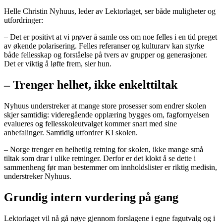
Helle Christin Nyhuus, leder av Lektorlaget, ser både muligheter og
utfordringer:
– Det er positivt at vi prøver å samle oss om noe felles i en tid preget
av økende polarisering. Felles referanser og kulturarv kan styrke
både fellesskap og forståelse på tvers av grupper og generasjoner.
Det er viktig å løfte frem, sier hun.
– Trenger helhet, ikke enkelttiltak
Nyhuus understreker at mange store prosesser som endrer skolen
skjer samtidig: videregående opplæring bygges om, fagfornyelsen
evalueres og fellesskoleutvalget kommer snart med sine
anbefalinger. Samtidig utfordrer KI skolen.
– Norge trenger en helhetlig retning for skolen, ikke mange små
tiltak som drar i ulike retninger. Derfor er det klokt å se dette i
sammenheng før man bestemmer om innholdslister er riktig medisin,
understreker Nyhuus.
Grundig intern vurdering på gang
Lektorlaget vil nå gå nøye gjennom forslagene i egne fagutvalg og i