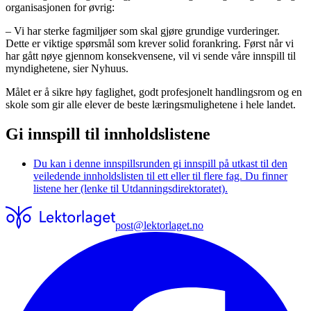
organisasjonen for øvrig:
– Vi har sterke fagmiljøer som skal gjøre grundige vurderinger.
Dette er viktige spørsmål som krever solid forankring. Først når vi
har gått nøye gjennom konsekvensene, vil vi sende våre innspill til
myndighetene, sier Nyhuus.
Målet er å sikre høy faglighet, godt profesjonelt handlingsrom og en
skole som gir alle elever de beste læringsmulighetene i hele landet.
Gi innspill til innholdslistene
Du kan i denne innspillsrunden gi innspill på utkast til den
veiledende innholdslisten til ett eller til flere fag. Du finner
listene her (lenke til Utdanningsdirektoratet).
post@lektorlaget.no