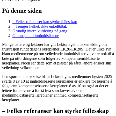
På denne siden
– Felles referanser kan styrke fellesskap
– Trenger helhet, ikke enkelttiltak
Grundig intern vurdering på gang
Gi innspill til innholdslistene
Mange lærere og lektorer har gitt Lektorlaget tilbakemelding om
frustrasjon rundt dagens læreplaner LK20/LK20S. Det er ulike syn
blant medlemmene på om veiledende innholdslister vil være nok til å
bøte på utfordringene som følger av kompetansemålsbaserte
læreplaner. Noen ser dette som et plaster på såret, andre ønsker slik
veiledning velkommen.
I en spørreundersøkelse blant Lektorlagets medlemmer høsten 2025
svarte 8 av 10 at innholdsbaserte læreplaner er enklere for lærerne å
følge enn kompetansebaserte læreplaner. 8 av 10 sa også at det er
lettere for elevene å forstå hva som kreves av dem,
medinnholdsbaserte læreplaner ennmed kompetansebaserte
læreplaner.
– Felles referanser kan styrke fellesskap