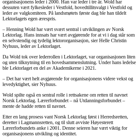
organisasjonens leder i 2000. Han var leder i tre år. Wold har
dessuten vært fylkesleder i Vestfold, hovedtillitsvalgt i Vestfold og
leder av valgkomiteen. På landsmøtets første dag ble han tildelt
Lektorlagets egen ærespris.
– Henning Wold har vært svært sentral i utviklingen av Norsk
Lektorlag. Hans innsats har vært avgjørende for at vi i dag står som
en selvstendig og tydelig lektororganisasjon, sier Helle Christin
Nyhuus, leder av Lektorlaget.
Da Wold tok over lederrollen i Lektorlaget, var organisasjonen liten
og uten tilknytning til en hovedsammenslutning. Under hans ledelse
ble Lektorlaget en del av Akademikerne i 2021.
– Det har vært helt avgjørende for organisasjonens videre vekst og
levedyktighet, sier Nyhuus.
Wold spilte også en sentral rolle i rettsakene om retten til navnet
Norsk Lektorlag. Lærerforbundet – nå Utdanningsforbundet –
mente de hadde retten til navnet.
Etter en lang prosess vant Norsk Lektorlag først i Herredsretten,
deretter i Lagmannsretten, og til slutt avviste Høyesterett
Lærerforbundets anke i 2001. Denne seieren har vært viktig for
organisasjonens utvikling og identitet.