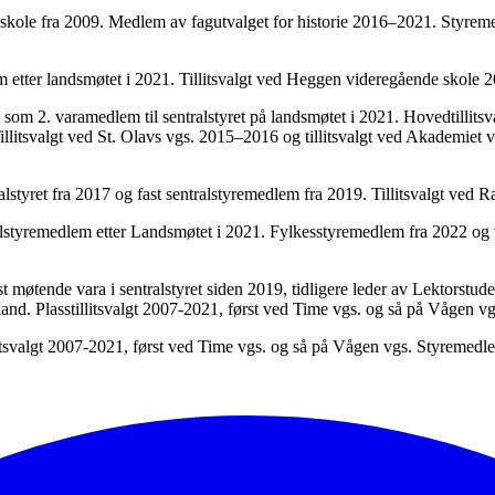
n skole fra 2009. Medlem av fagutvalget for historie 2016–2021. Styre
m etter landsmøtet i 2021. Tillitsvalgt ved Heggen videregående skol
 som 2. varamedlem til sentralstyret på landsmøtet i 2021. Hovedtillit
llitsvalgt ved St. Olavs vgs. 2015–2016 og tillitsvalgt ved Akademiet 
alstyret fra 2017 og fast sentralstyremedlem fra 2019. Tillitsvalgt ve
alstyremedlem etter Landsmøtet i 2021. Fylkesstyremedlem fra 2022 og
t møtende vara i sentralstyret siden 2019, tidligere leder av Lektorstude
nd. Plasstillitsvalgt 2007-2021, først ved Time vgs. og så på Vågen 
litsvalgt 2007-2021, først ved Time vgs. og så på Vågen vgs. Styremed