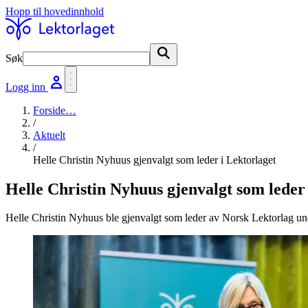
Hopp til hovedinnhold
Søk
Søk
Logg inn
Forside
…
/
Aktuelt
/
Helle Christin Nyhuus gjenvalgt som leder i Lektorlaget
Helle Christin Nyhuus gjenvalgt som leder 
Helle Christin Nyhuus ble gjenvalgt som leder av Norsk Lektorlag un