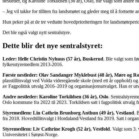
nestleder, og Karoline Torkildsen (36 år), Oslo, ble valgt som andre ne
– Jeg vil takke for tilliten fra landsmøtet og gleder meg til å fortsett
Hun peker på at de tre vedtatte hovedprioriteringen for landsmøteperio
Det ble også valgt nytt sentralstyre.
Dette blir det nye sentralstyret:
Leder: Helle Christin Nyhuus (57 år), Buskerud
. Ble valgt som f
fylkesstyremedlem 2013-2016.
Første nestleder: Olav Sandanger Myklebust (48 år), Møre og R
plasstillitsvalgt ved Volda videregående skole (med ett år opphold) o
av Fagpolitisk utvalg 2016–2019 og organisasjonsutvalget. Han er utv
Andre nestleder: Karoline Torkildsen (36 år), Oslo
. Sentralstyrem
Oslo kommune fra 2022 til 2023. Torkildsen satt i fagpolitisk utvalg f
Styremedlem: Lin Cathrin Brunborg Anthun (49 år), Vestland
. 
fra 2018. Hovedtillitsvalgt i Hordaland/Vestland fra 2019. Satt i organ
Styremedlem: Liv Cathrine Krogh (52 år), Vestfold
. Valgt som 3.
Universitetet i Sørøst-Norge.