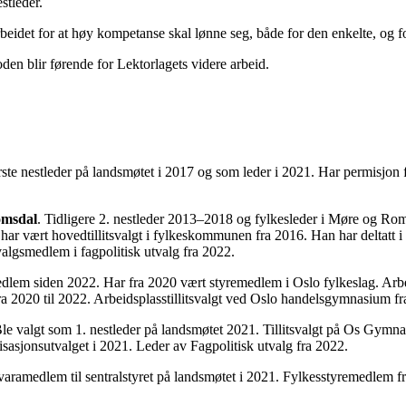
stleder.
e arbeidet for at høy kompetanse skal lønne seg, både for den enkelte, og
den blir førende for Lektorlagets videre arbeid.
ørste nestleder på landsmøtet i 2017 og som leder i 2021. Har permisj
omsdal
. Tidligere 2. nestleder 2013–2018 og fylkesleder i Møre og R
g har vært hovedtillitsvalgt i fylkeskommunen fra 2016. Han har deltatt 
algsmedlem i fagpolitisk utvalg fra 2022.
edlem siden 2022. Har fra 2020 vært styremedlem i Oslo fylkeslag. Arbeid
ra 2020 til 2022. Arbeidsplasstillitsvalgt ved Oslo handelsgymnasium fr
Ble valgt som 1. nestleder på landsmøtet 2021. Tillitsvalgt på Os Gymn
isasjonsutvalget i 2021. Leder av Fagpolitisk utvalg fra 2022.
 varamedlem til sentralstyret på landsmøtet i 2021. Fylkesstyremedlem f