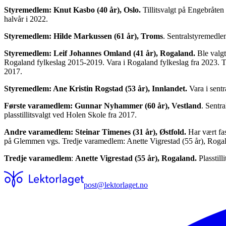
Styremedlem: Knut Kasbo (40 år), Oslo.
Tillitsvalgt på Engebråte
halvår i 2022.
Styremedlem: Hilde Markussen (61 år), Troms
. Sentralstyremedle
Styremedlem: Leif Johannes Omland (41 år), Rogaland.
Ble valgt
Rogaland fylkeslag 2015-2019. Vara i Rogaland fylkeslag fra 2023. Ti
2017.
Styremedlem: Ane Kristin Rogstad (53 år), Innlandet.
Vara i sentr
Første varamedlem: Gunnar Nyhammer (60 år), Vestland
. Sentr
plasstillitsvalgt ved Holen Skole fra 2017.
Andre varamedlem: Steinar Timenes (31 år), Østfold.
Har vært fas
på Glemmen vgs. Tredje varamedlem: Anette Vigrestad (55 år), Rogala
Tredje varamedlem
:
Anette Vigrestad (55 år), Rogaland.
Plasstil
post@lektorlaget.no