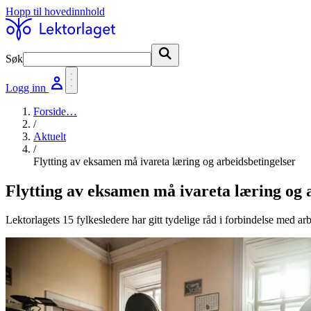
Hopp til hovedinnhold
Søk
Søk
Logg inn
Forside
…
/
Aktuelt
/
Flytting av eksamen må ivareta læring og arbeidsbetingelser
Flytting av eksamen må ivareta læring og 
Lektorlagets 15 fylkesledere har gitt tydelige råd i forbindelse med ar