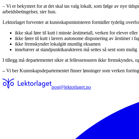
– Vi er bekymret for at det skal tas valg lokalt, som følge av nye tidsp
arbeidsbetingelser, sier hun.
Lektorlaget forventer at kunnskapsministeren formidler tydelig overfo
ikke skal føre til kutt i minste årstimetall, verken for elever eller
ikke fører til kutt i lærers autonome disponering av årstimer i fa
ikke fremskynder lokalgitt muntlig eksamen
innebærer at standpunktkarakteren må settes så sent som mulig
I tillegg må departementet sikre at fellessensuren ikke fremskyndes, o
–
Vi ber Kunnskapsdepartementet finner løsninger som verken forringer
post@lektorlaget.no