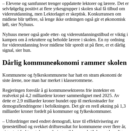
– Elevene og samfunnet trenger oppdaterte lektorer og lærere. Det er
selvfølgelig positivt at flere yrkesgrupper i skolen skal få tilbud om
videreutdanning, men Lektorlaget er skeptisk. Konkurransen om
midlene blir tøffere, så lenge ikke ordningen også gir et økonomisk
løft, sier Nyhuus.
Nyhuus mener også gode etter- og videreutdanningstilbud er viktig i
kampen om å rekruttere og beholde lærere i skolen. En ny ordning
for videreutdanning hvor midlene blir spredt ut på flere, er et dårlig
signal, sier hun.
Dårlig kommuneøkonomi rammer skolen
Kommunene og fylkeskommunene har hatt en stram økonomi de
siste årene, noe man har merket i klasserommene.
Regjeringen foreslår å gi kommunesektorens frie inntekter en
realvekst på 4,2 milliardenr kroner sammenlignet med 2025. Av
dette er 2,9 milliarder kroner bundet opp til merkostnader for
demografiendringene i befolkningen. Det gir en reell økning på 1,3
milliarder kroner fordelt på kommuner og fylkeskommuner.
– Utfordringer med endret demografi, krav til effektivisering av
tjenestetilbud og svekket driftsresultat for kommunene over flere år,