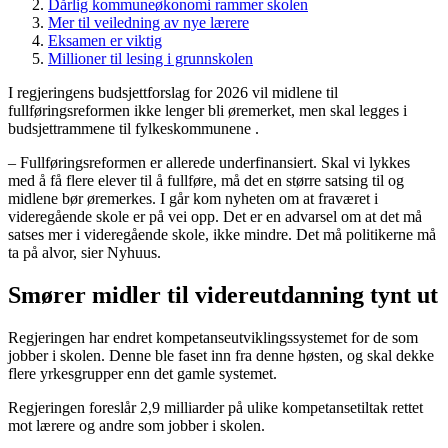
Dårlig kommuneøkonomi rammer skolen
Mer til veiledning av nye lærere
Eksamen er viktig
Millioner til lesing i grunnskolen
I regjeringens budsjettforslag for 2026 vil midlene til
fullføringsreformen ikke lenger bli øremerket, men skal legges i
budsjettrammene til fylkeskommunene .
– Fullføringsreformen er allerede underfinansiert. Skal vi lykkes
med å få flere elever til å fullføre, må det en større satsing til og
midlene bør øremerkes. I går kom nyheten om at fraværet i
videregående skole er på vei opp. Det er en advarsel om at det må
satses mer i videregående skole, ikke mindre. Det må politikerne må
ta på alvor, sier Nyhuus.
Smører midler til videreutdanning tynt ut
Regjeringen har endret kompetanseutviklingssystemet for de som
jobber i skolen. Denne ble faset inn fra denne høsten, og skal dekke
flere yrkesgrupper enn det gamle systemet.
Regjeringen foreslår 2,9 milliarder på ulike kompetansetiltak rettet
mot lærere og andre som jobber i skolen.