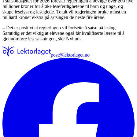
I statsbudsjettet for 2026 foreslår regjeringen å bevilge over 200 nye
millioner kroner for å øke leseferdighetene til barn og unge, og
skape leselyst og leseglede. Totalt vil regjeringen bruke minst en
milliard kroner ekstra på satsingen de neste fire årene.
– Det er positivt at regjeringen vil fortsette å satse på lesing.
Samtidig er det viktig at elevene også får kvalifiserte lærere til å
gjennomføre lesesatsningen, sier Nyhuus.
post@lektorlaget.no