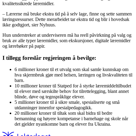
kvalitetssikrede læremidler.
– Lærerne må bruke ekstra tid på å selv lage, finne og sette sammen
læringsressurser. Dette merarbeidet tar ekstra tid og blir i hovedsak
ikke godtgjort, sier Nyhuus.
Hun understreker at underviseren må ha reell påvirkning på valg og
bruk av alle typer læremidler, som ekskursjoner, digitale læremidler
og lærebøker på papir.
I tillegg foreslår regjeringen å bevilge:
6 millioner kroner til et utvalg som skal samle kunnskap om
hva skjermbruk gjør med helsen, læringen og livskvaliteten til
barn.
10 millioner kroner til Statped for å styrke læremiddeltilbudet
til elever med særskilte behov for tilrettelegging, blant annet
blinde, døve og tegnspråklige elever.
5 millioner kroner til å sikre smale, spesialiserte og små
utdanninger innenfor spesialpedagogikk.
20 millioner kroner til tiltak som skal bidra til bedre
bemanning og høyere kompetanse i barnehage og skole når
det gjelder nyankomne barn og elever fra Ukraina.