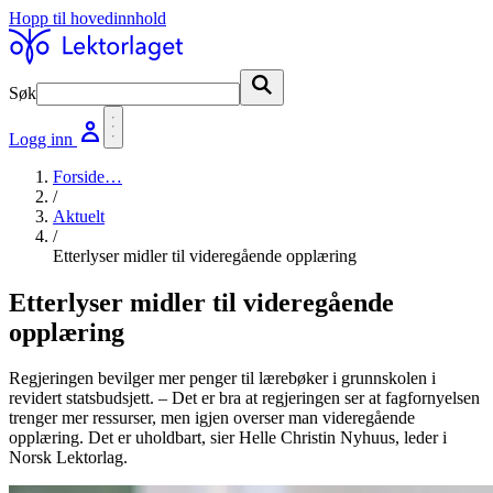
Hopp til hovedinnhold
Søk
Søk
Logg inn
Forside
…
/
Aktuelt
/
Etterlyser midler til videregående opplæring
Etterlyser midler til videregående
opplæring
Regjeringen bevilger mer penger til lærebøker i grunnskolen i
revidert statsbudsjett. – Det er bra at regjeringen ser at fagfornyelsen
trenger mer ressurser, men igjen overser man videregående
opplæring. Det er uholdbart, sier Helle Christin Nyhuus, leder i
Norsk Lektorlag.