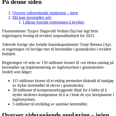
På denne siden
Overser videregående opplæring – igjen
Må lage læremidler selv
I tillegg foreslår regjeringen å bevilge:
Finansminister Trygve Slagsvold Vedum (Sp) har lagt frem
regjeringens forslag til revidert nasjonalbudsjett for 2023.
Allerede forrige uke fortalte kunnskapsminister Tonje Brenna (Ap)
at regjeringen vil bevilge mer til læremidler i grunnskolen i revidert
budsjett.
Regjeringen vil sette av 150 millioner kroner til «en ekstra satsing på
læremidler og implementering av fagfornyelsen i grunnskolen»
fordelt som følger:
115 millioner kroner til et ettårig øremerket tilskudd til innkjøp
av trykte læremidler til elever i grunnskolen.
30 millioner til kompetansebyggende tiltak for å bidra til å
styrke skolenes kompetanse til å ta i bruk de nye læreplanene i
fagfornyelsen.
5 millioner til utvikling av samiske læremidler.
Overser videregående opplæring – igjen