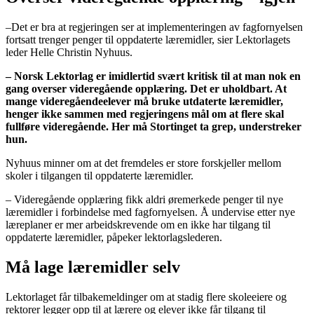
–Det er bra at regjeringen ser at implementeringen av fagfornyelsen
fortsatt trenger penger til oppdaterte læremidler, sier Lektorlagets
leder Helle Christin Nyhuus.
– Norsk Lektorlag er imidlertid svært kritisk til at man nok en
gang overser videregående opplæring. Det er uholdbart. At
mange videregåendeelever må bruke utdaterte læremidler,
henger ikke sammen med regjeringens mål om at flere skal
fullføre videregående. Her må Stortinget ta grep, understreker
hun.
Nyhuus minner om at det fremdeles er store forskjeller mellom
skoler i tilgangen til oppdaterte læremidler.
– Videregående opplæring fikk aldri øremerkede penger til nye
læremidler i forbindelse med fagfornyelsen. Å undervise etter nye
læreplaner er mer arbeidskrevende om en ikke har tilgang til
oppdaterte læremidler, påpeker lektorlagslederen.
Må lage læremidler selv
Lektorlaget får tilbakemeldinger om at stadig flere skoleeiere og
rektorer legger opp til at lærere og elever ikke får tilgang til