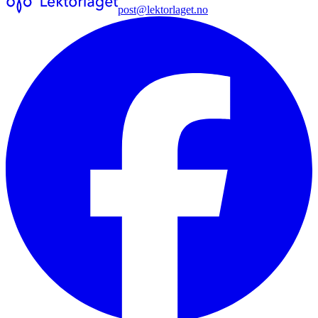
post@lektorlaget.no