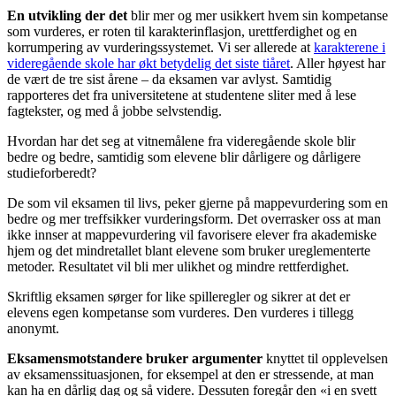
En utvikling der det
blir mer og mer usikkert hvem sin kompetanse
som vurderes, er roten til karakterinflasjon, urettferdighet og en
korrumpering av vurderingssystemet. Vi ser allerede at
karakterene i
videregående skole har økt betydelig det siste tiåret
. Aller høyest har
de vært de tre sist årene – da eksamen var avlyst. Samtidig
rapporteres det fra universitetene at studentene sliter med å lese
fagtekster, og med å jobbe selvstendig.
Hvordan har det seg at vitnemålene fra videregående skole blir
bedre og bedre, samtidig som elevene blir dårligere og dårligere
studieforberedt?
De som vil eksamen til livs, peker gjerne på mappevurdering som en
bedre og mer treffsikker vurderingsform. Det overrasker oss at man
ikke innser at mappevurdering vil favorisere elever fra akademiske
hjem og det mindretallet blant elevene som bruker ureglementerte
metoder. Resultatet vil bli mer ulikhet og mindre rettferdighet.
Skriftlig eksamen sørger for like spilleregler og sikrer at det er
elevens egen kompetanse som vurderes. Den vurderes i tillegg
anonymt.
Eksamensmotstandere bruker
argumenter
knyttet til opplevelsen
av eksamenssituasjonen, for eksempel at den er stressende, at man
kan ha en dårlig dag og så videre. Dessuten foregår den «i en svett