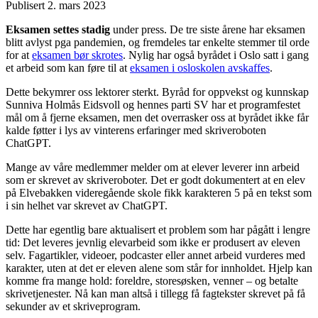
Publisert
2. mars 2023
Eksamen settes stadig
under press. De tre siste årene har eksamen
blitt avlyst pga pandemien, og fremdeles tar enkelte stemmer til orde
for at
eksamen bør skrotes
. Nylig har også byrådet i Oslo satt i gang
et arbeid som kan føre til at
eksamen i osloskolen avskaffes
.
Dette bekymrer oss lektorer sterkt. Byråd for oppvekst og kunnskap
Sunniva Holmås Eidsvoll og hennes parti SV har et programfestet
mål om å fjerne eksamen, men det overrasker oss at byrådet ikke får
kalde føtter i lys av vinterens erfaringer med skriveroboten
ChatGPT.
Mange av våre medlemmer melder om at elever leverer inn arbeid
som er skrevet av skriveroboter. Det er godt dokumentert at en elev
på Elvebakken videregående skole fikk karakteren 5 på en tekst som
i sin helhet var skrevet av ChatGPT.
Dette har egentlig bare aktualisert et problem som har pågått i lengre
tid: Det leveres jevnlig elevarbeid som ikke er produsert av eleven
selv. Fagartikler, videoer, podcaster eller annet arbeid vurderes med
karakter, uten at det er eleven alene som står for innholdet. Hjelp kan
komme fra mange hold: foreldre, storesøsken, venner – og betalte
skrivetjenester. Nå kan man altså i tillegg få fagtekster skrevet på få
sekunder av et skriveprogram.