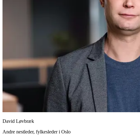
David Løvbræk
Andre nestleder, fylkesleder i Oslo