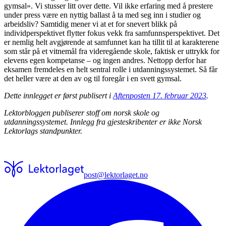
gymsal». Vi stusser litt over dette. Vil ikke erfaring med å prestere
under press være en nyttig ballast å ta med seg inn i studier og
arbeidsliv? Samtidig mener vi at et for snevert blikk på
individperspektivet flytter fokus vekk fra samfunnsperspektivet. Det
er nemlig helt avgjørende at samfunnet kan ha tillit til at karakterene
som står på et vitnemål fra videregående skole, faktisk er uttrykk for
elevens egen kompetanse – og ingen andres. Nettopp derfor har
eksamen fremdeles en helt sentral rolle i utdanningssystemet. Så får
det heller være at den av og til foregår i en svett gymsal.
Dette innlegget er først publisert i
Aftenposten 17. februar 2023
.
Lektorbloggen publiserer stoff om norsk skole og
utdanningssystemet. Innlegg fra gjesteskribenter er ikke Norsk
Lektorlags standpunkter.
post@lektorlaget.no