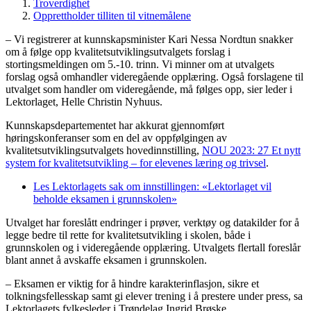
Troverdighet
Opprettholder tilliten til vitnemålene
– Vi registrerer at kunnskapsminister Kari Nessa Nordtun snakker
om å følge opp kvalitetsutviklingsutvalgets forslag i
stortingsmeldingen om 5.-10. trinn. Vi minner om at utvalgets
forslag også omhandler videregående opplæring. Også forslagene til
utvalget som handler om videregående, må følges opp, sier leder i
Lektorlaget, Helle Christin Nyhuus.
Kunnskapsdepartementet har akkurat gjennomført
høringskonferanser som en del av oppfølgingen av
kvalitetsutviklingsutvalgets hovedinnstilling,
NOU 2023: 27 Et nytt
system for kvalitetsutvikling – for elevenes læring og trivsel
.
Les Lektorlagets sak om innstillingen: «Lektorlaget vil
beholde eksamen i grunnskolen»
Utvalget har foreslått endringer i prøver, verktøy og datakilder for å
legge bedre til rette for kvalitetsutvikling i skolen, både i
grunnskolen og i videregående opplæring. Utvalgets flertall foreslår
blant annet å avskaffe eksamen i grunnskolen.
– Eksamen er viktig for å hindre karakterinflasjon, sikre et
tolkningsfellesskap samt gi elever trening i å prestere under press, sa
Lektorlagets fylkesleder i Trøndelag Ingrid Brøske.