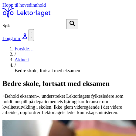
Hopp til hovedinnhold
Søk
Søk
Logg inn
Forside
…
/
Aktuelt
/
Bedre skole, fortsatt med eksamen
Bedre skole, fortsatt med eksamen
«Behold eksamen», understreket Lektorlagets fylkesledere som
holdt innspill på departementets høringskonferanser om
kvalitetsutvikling i skolen. Ikke glem videregående i det videre
arbeidet, oppfordrer Lektorlagets leder kunnskapsministeren.